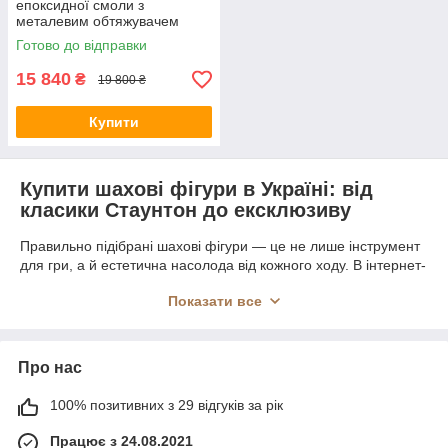
епоксидної смоли з
металевим обтяжувачем
Готово до відправки
15 840
₴
19 800 ₴
Купити
Купити шахові фігури в Україні: від
класики Стаунтон до ексклюзиву
Правильно підібрані шахові фігури — це не лише інструмент
для гри, а й естетична насолода від кожного ходу. В інтернет-
магазині
Nardy.com.ua
ви знайдете ідеальні фігури, що
Показати все
відповідають як турнірним вимогам, так і вимогам високого
стилю. Ми пропонуємо
найбільший вибір в Україні
для
гравців будь-якого рівня.
Асортимент матеріалів та виконання
Про нас
Ми зібрали колекцію фігур, виготовлених із преміальних
100% позитивних з 29 відгуків за рік
матеріалів:
Працює з 24.08.2021