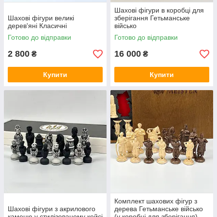
Шахові фігури в коробці для
Шахові фігури великі
зберігання Гетьманське
дерев'яні Класичні
військо
Готово до відправки
Готово до відправки
2 800
16 000
₴
₴
Купити
Купити
Комплект шахових фігур з
Шахові фігури з акрилового
дерева Гетьманське військо
каменю у стилізованому кейсі
(у коробці для зберігання)