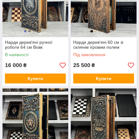
Нарди дерев'яні ручної
Нарди дерев'яні 60 см зі
роботи 64 см Вовк
склянім ігровим полем
В наявності
Під замовлення
16 000
25 500
₴
₴
Купити
Купити