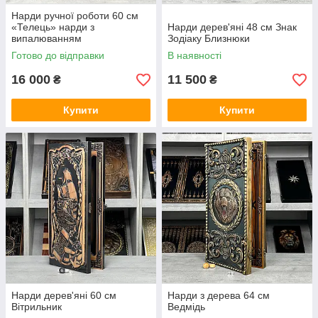
Нарди ручної роботи 60 см
«Телець» нарди з
Нарди дерев'яні 48 см Знак
випалюванням
Зодіаку Близнюки
Готово до відправки
В наявності
16 000
11 500
₴
₴
Купити
Купити
Нарди дерев'яні 60 см
Нарди з дерева 64 см
Вітрильник
Ведмідь