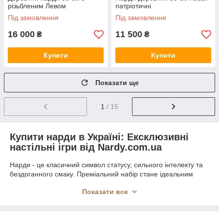
різьбленим Левом
патріотичні
Під замовлення
Під замовлення
16 000
11 500
₴
₴
Купити
Купити
Показати ще
1
/ 15
Купити нарди в Україні: Ексклюзивні
настільні ігри від Nardy.com.ua
Нарди - це класичний символ статусу, сильного інтелекту та
бездоганного смаку. Преміальний набір стане ідеальним
подарунком для керівника, бізнес-партнера чи близької
Показати все
людини, у якої є все. В інтернет-магазині Nardy.com.ua ви
знайдете авторські вироби, які поєднують у собі високу
художню цінність та абсолютну довговічність.