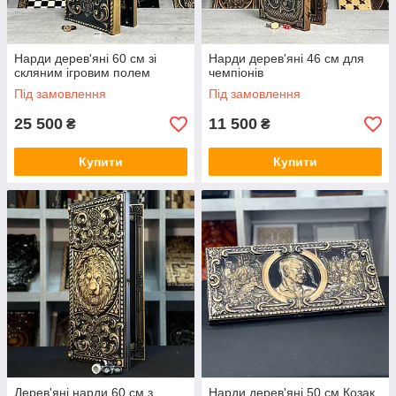
Нарди дерев'яні 60 см зі
Нарди дерев'яні 46 см для
скляним ігровим полем
чемпіонів
Під замовлення
Під замовлення
25 500
11 500
₴
₴
Купити
Купити
Дерев'яні нарди 60 см з
Нарди дерев'яні 50 см Козак