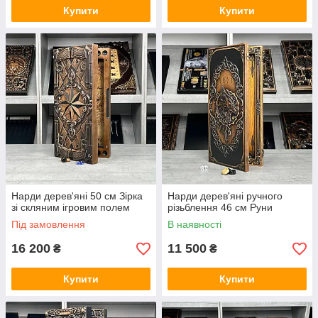
Купити
Купити
Нарди дерев'яні 50 см Зірка
Нарди дерев'яні ручного
зі скляним ігровим полем
різьблення 46 см Руни
Під замовлення
В наявності
16 200
11 500
₴
₴
Купити
Купити