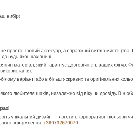
ваш вибір)
не просто ігровий аксесуар, а справжній витвір мистецтва. 
до будь-якої шахівниці.
дряпин матеріал, який гарантує довговічність ваших фігур. 
 використання.
ілому варіанті або в більш яскравих та оригінальних кольо
кого любителя шахів, незалежно від віку чи досвіду. Він об
раз!
воріть унікальний дизайн — логотип, корпоративні кольори ч
ального оформлення:
+380732670070