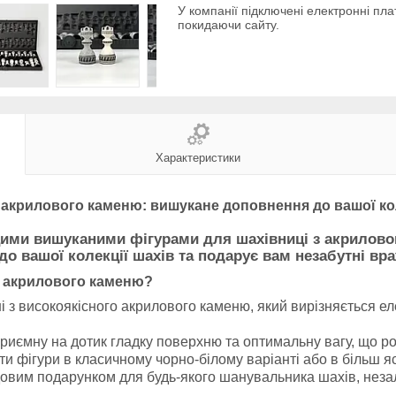
У компанії підключені електронні пла
покидаючи сайту.
Характеристики
з акрилового каменю: вишукане доповнення до вашої коле
 цими вишуканими фігурами для шахівниці з акрилов
 вашої колекції шахів та подарує вам незабутні враж
з акрилового каменю?
і з високоякісного акрилового каменю, який вирізняється ел
риємну на дотик гладку поверхню та оптимальну вагу, що ро
и фігури в класичному чорно-білому варіанті або в більш я
овим подарунком для будь-якого шанувальника шахів, незале