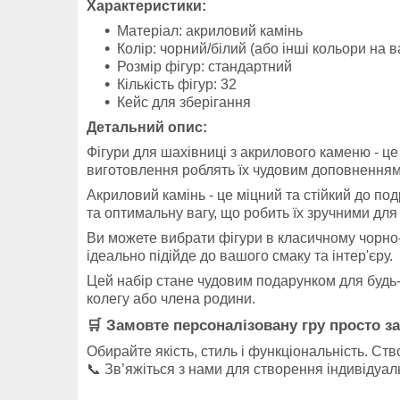
Характеристики:
Матеріал: акриловий камінь
Колір: чорний/білий (або інші кольори на 
Розмір фігур: стандартний
Кількість фігур: 32
Кейс для зберігання
Детальний опис:
Фігури для шахівниці з акрилового каменю - це 
виготовлення роблять їх чудовим доповненням 
Акриловий камінь - це міцний та стійкий до по
та оптимальну вагу, що робить їх зручними для
Ви можете вибрати фігури в класичному чорно-б
ідеально підійде до вашого смаку та інтер'єру.
Цей набір стане чудовим подарунком для будь-я
колегу або члена родини.
🛒
Замовте персоналізовану гру просто за
Обирайте якість, стиль і функціональність. Ст
📞 Зв’яжіться з нами для створення індивіду