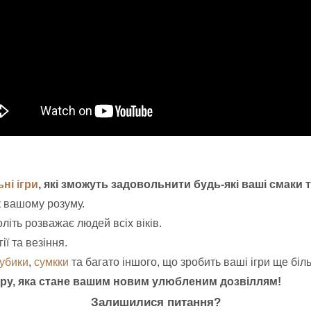
ьні ігри
, які зможуть задовольнити будь-які ваші смаки 
к вашому розуму.
літь розважає людей всіх віків.
ії та везіння.
кубики
,
сумкки
та багато іншого, що зробить ваші ігри ще б
 гру, яка стане вашим новим улюбленим дозвіллям!
Залишилися питання?