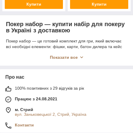
Купити
Купити
Покер набор — купити набір для покеру
в Україні з доставкою
Покер набор — це готовий комплект для гри, який включає
всі необхідні елементи: фішки, карти, батон дилера та кейс
для зберігання. Такий
набір для покера
підходить для
Показати все
домашніх ігор, вечірок, відпочинку з друзями та
корпоративних заходів.
У нашому каталозі можна
купити набір для покеру в
Про нас
Україні
з різною комплектацією — від базових рішень до
професійних наборів для регулярної гри. Кожен комплект
100% позитивних з 29 відгуків за рік
продуманий для комфортного використання та зручного
транспортування.
Працює з 24.08.2021
м. Стрий
Набори для покеру — готове рішення
вул. Заньковецької 2, Стрий, Україна
для гри
Контакти
Сучасні
набори для покеру
дозволяють одразу почати гру