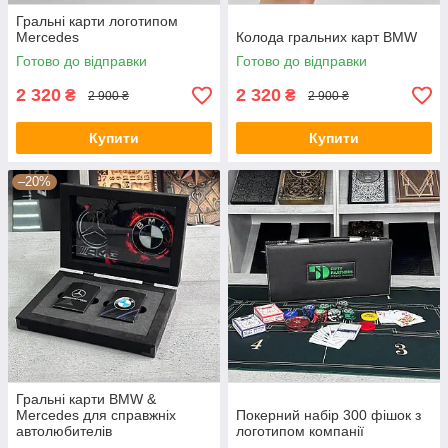
Гральні карти логотипом
Mercedes
Колода гральних карт BMW
Готово до відправки
Готово до відправки
2 320
2 320
₴
₴
2 900 ₴
2 900 ₴
Купити
Купити
–20%
Гральні карти BMW &
Mercedes для справжніх
Покерний набір 300 фішок з
автолюбителів
логотипом компанії