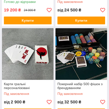
Готово до відправки
Під замовлення
19 200
24 500
₴
від
₴
24 000 ₴
Купити
Купити
Карти гральні
Покерний набір 500 фішок з
персоналізовані
брендуванням
Під замовлення
Під замовлення
2 900
32 500
від
₴
від
₴