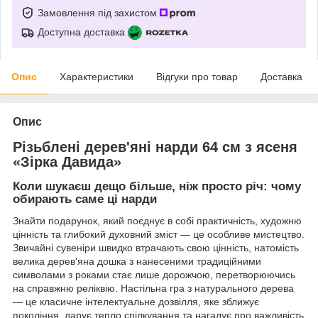
Замовлення під захистом
Доступна доставка
Опис
Характеристики
Відгуки про товар
Доставка
Опис
Різьблені дерев'яні нарди 64 см з ясеня
«Зірка Давида»
Коли шукаєш дещо більше, ніж просто річ: чому
обирають саме ці нарди
Знайти подарунок, який поєднує в собі практичність, художню
цінність та глибокий духовний зміст — це особливе мистецтво.
Звичайні сувеніри швидко втрачають свою цінність, натомість
велика дерев'яна дошка з нанесеними традиційними
символами з роками стає лише дорожчою, перетворюючись
на справжню реліквію. Настільна гра з натурального дерева
— це класичне інтелектуальне дозвілля, яке зближує
покоління, дарує тепло спілкування та нагадує про важливість