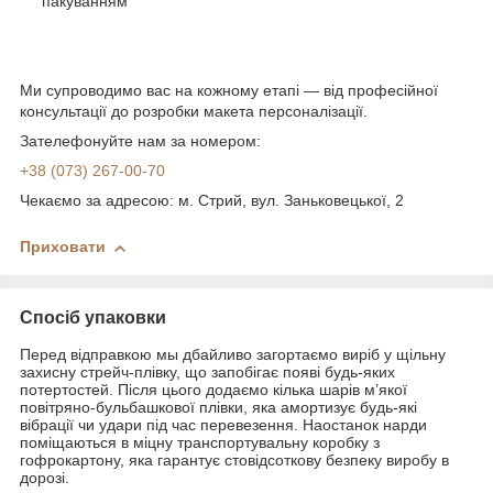
пакуванням
Ми супроводимо вас на кожному етапі — від професійної
консультації до розробки макета персоналізації.
Зателефонуйте нам за номером:
+38 (073) 267-00-70
Чекаємо за адресою: м. Стрий, вул. Заньковецької, 2
Приховати
Спосіб упаковки
Перед відправкою мы дбайливо загортаємо виріб у щільну
захисну стрейч-плівку, що запобігає появі будь-яких
потертостей. Після цього додаємо кілька шарів м’якої
повітряно-бульбашкової плівки, яка амортизує будь-які
вібрації чи удари під час перевезення. Наостанок нарди
поміщаються в міцну транспортувальну коробку з
гофрокартону, яка гарантує стовідсоткову безпеку виробу в
дорозі.