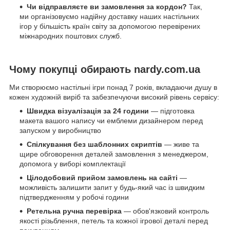
Чи відправляєте ви замовлення за кордон?
Так,
ми організовуємо надійну доставку наших настільних
ігор у більшість країн світу за допомогою перевірених
міжнародних поштових служб.
Чому покупці обирають nardy.com.ua
Ми створюємо настільні ігри понад 7 років, вкладаючи душу в
кожен художній виріб та забезпечуючи високий рівень сервісу:
Швидка візуалізація за 24 години
— підготовка
макета вашого напису чи емблеми дизайнером перед
запуском у виробництво
Спілкування без шаблонних скриптів
— живе та
щире обговорення деталей замовлення з менеджером,
допомога у виборі комплектації
Цілодобовий прийом замовлень на сайті
—
можливість залишити запит у будь-який час із швидким
підтвердженням у робочі години
Ретельна ручна перевірка
— обов'язковий контроль
якості різьблення, петель та кожної ігрової деталі перед