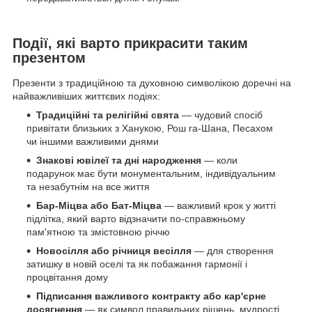
Події, які варто прикрасити таким
презентом
Презенти з традиційною та духовною символікою доречні на
найважливіших життєвих подіях:
Традиційні та релігійні свята
— чудовий спосіб
привітати близьких з Ханукою, Рош га-Шана, Песахом
чи іншими важливими днями
Знакові ювілеї та дні народження
— коли
подарунок має бути монументальним, індивідуальним
та незабутнім на все життя
Бар-Міцва або Бат-Міцва
— важливий крок у житті
підлітка, який варто відзначити по-справжньому
пам'ятною та змістовною річчю
Новосілля або річниця весілля
— для створення
затишку в новій оселі та як побажання гармонії і
процвітання дому
Підписання важливого контракту або кар'єрне
досягнення
— як символ правильних рішень, мудрості