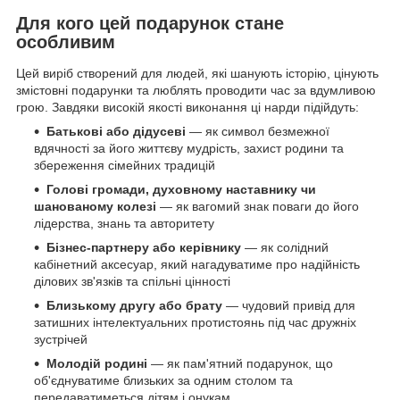
Для кого цей подарунок стане
особливим
Цей виріб створений для людей, які шанують історію, цінують
змістовні подарунки та люблять проводити час за вдумливою
грою. Завдяки високій якості виконання ці нарди підійдуть:
Батькові або дідусеві
— як символ безмежної
вдячності за його життєву мудрість, захист родини та
збереження сімейних традицій
Голові громади, духовному наставнику чи
шанованому колезі
— як вагомий знак поваги до його
лідерства, знань та авторитету
Бізнес-партнеру або керівнику
— як солідний
кабінетний аксесуар, який нагадуватиме про надійність
ділових зв'язків та спільні цінності
Близькому другу або брату
— чудовий привід для
затишних інтелектуальних протистоянь під час дружніх
зустрічей
Молодій родині
— як пам'ятний подарунок, що
об'єднуватиме близьких за одним столом та
передаватиметься дітям і онукам