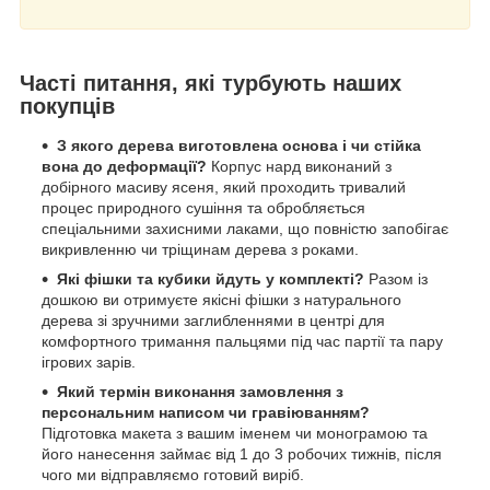
Часті питання, які турбують наших
покупців
З якого дерева виготовлена основа і чи стійка
вона до деформації?
Корпус нард виконаний з
добірного масиву ясеня, який проходить тривалий
процес природного сушіння та обробляється
спеціальними захисними лаками, що повністю запобігає
викривленню чи тріщинам дерева з роками.
Які фішки та кубики йдуть у комплекті?
Разом із
дошкою ви отримуєте якісні фішки з натурального
дерева зі зручними заглибленнями в центрі для
комфортного тримання пальцями під час партії та пару
ігрових зарів.
Який термін виконання замовлення з
персональним написом чи гравіюванням?
Підготовка макета з вашим іменем чи монограмою та
його нанесення займає від 1 до 3 робочих тижнів, після
чого ми відправляємо готовий виріб.