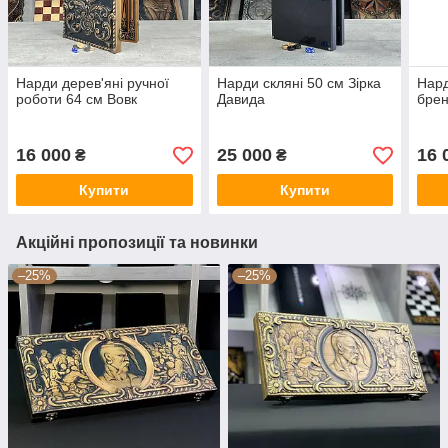
Нарди дерев'яні ручної
Нарди скляні 50 см Зірка
Нард
роботи 64 см Вовк
Давида
брен
16 000
25 000
16 
₴
₴
Купити
Купити
Акційні пропозиції та новинки
–25%
–25%