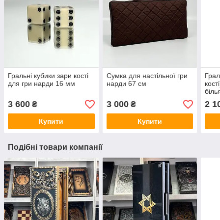
Гральні кубики зари кості
Сумка для настільної гри
Грал
для гри нарди 16 мм
нарди 67 см
кост
біль
шт
3 600
3 000
2 1
₴
₴
Купити
Купити
Подібні товари компанії