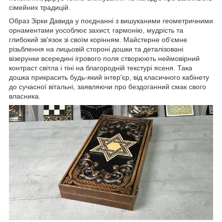
сімейних традицій.
Образ Зірки Давида у поєднанні з вишуканими геометричними
орнаментами уособлює захист, гармонію, мудрість та
глибокий зв'язок зі своїм корінням. Майстерне об'ємне
різьблення на лицьовій стороні дошки та деталізовані
візерунки всередині ігрового поля створюють неймовірний
контраст світла і тіні на благородній текстурі ясеня. Така
дошка прикрасить будь-який інтер'єр, від класичного кабінету
до сучасної вітальні, заявляючи про бездоганний смак свого
власника.