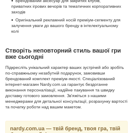
Брендований аксесуар для закритих клубів,
приватних ігрових вечорів та тематичних корпоративних
заходів
Оригінальний рекламний носій преміум-сегменту для
залучення уваги до вашого бренду в інтелектуальному
колі
Створіть неповторний стиль вашої гри
вже сьогодні
Підкресліть унікальний характер ваших зустрічей або зробіть
по-справжньому незабутній подарунок, замовивши
брендований комплект преміум-якості. Спеціалізований
інтернет-магазин Nardy.com.ua гарантує бездоганне
виконання персоналізації, надійне пакування та швидку
доставку готового замовлення. Зв'яжіться з нашими
менеджерами для детальної консультації, розрахунку вартості
та початку роботи над вашим макетом.
nardy.com.ua — твій бренд, твоя гра, твій