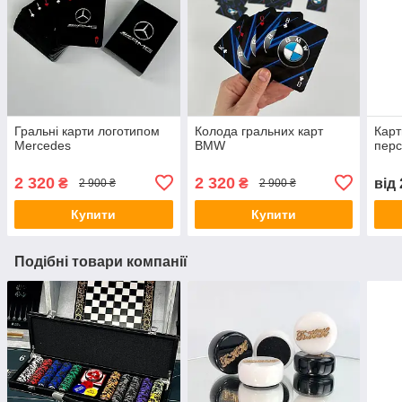
Гральні карти логотипом
Колода гральних карт
Карт
Mercedes
BMW
перс
2 320
2 320
₴
₴
від
2 900 ₴
2 900 ₴
Купити
Купити
Подібні товари компанії