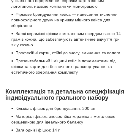
унікального оформлення сорочки карт з вашим
логотипом, назвою компанії чи монограмою
Фірмове брендування кейса — нанесення тиснення
повноколірного друку на кришку міцного кейса для
зберігання
Важкі керамічні фішки з металевим осердям вагою 14
грамів кожна, що забезпечують автентичне відчуття гри
як у казино
Професійні карти, стійкі до зносу, зминання та вологи
Презентабельний і міцний кейс із ложементами під
фішки та карти для безпечного транспортування та
естетичного зберігання комплекту
Комплектація та детальна специфікація
індивідуального грального набору
Кількість фішок для брендування: 300 шт
Матеріал фішок: зносостійка кераміка з металевою
серцевиною для ідеального балансу
Вага однієї фішки: 14 г