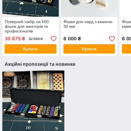
Покерний набір на 500
Фішки для нард з каменю
Фішк
фішок для аматорів та
30 мм
кам
професіоналів
30 875
6 000
6 0
₴
₴
32 500 ₴
Купити
Купити
Акційні пропозиції та новинки
–5%