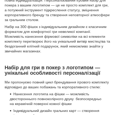
повна індивідуалізація. Персоналізований ігровий набір для
покера з вашим логотипом — це не просто комплект для гри,
а потужний інструмент підкреслення статусу, зміцнення
корпоративного бренду та створення неповторної атмосфери
за гральним столом.
Набір на 300 фішок з індивідуальним дизайном є класичним
форматом для комфортної гри невеликої компанії.
Можливість нанесення фірмової символіки на всі елементи
комплекту перетворює його на унікальний витвір мистецтва та
бездоганний елітний подарунок, який неможливо знайти у
звичайних магазинах.
Набір для гри в покер з логотипом —
унікальні особливості персоналізації
Ми пропонуємо повний цикл брендування ігрового комплекту
відповідно до ваших побажань та корпоративного стилю:
Нанесення логотипа на фішки — можливість
двостороннього повноколірного друку безпосередньо
на керамічній поверхні кожної фішки
Індивідуальний дизайн гральних карт — створення