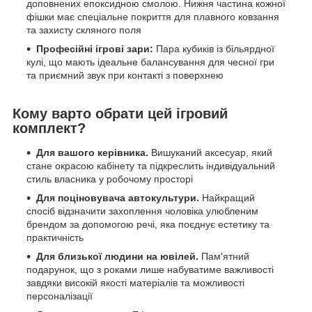
доповнених епоксидною смолою. Нижня частина кожної
фішки має спеціальне покриття для плавного ковзання
та захисту скляного поля
Професійні ігрові зари:
Пара кубиків із більярдної
кулі, що мають ідеальне балансування для чесної гри
та приємний звук при контакті з поверхнею
Кому варто обрати цей ігровий
комплект?
Для вашого керівника.
Вишуканий аксесуар, який
стане окрасою кабінету та підкреслить індивідуальний
стиль власника у робочому просторі
Для поціновувача автокультури.
Найкращий
спосіб відзначити захоплення чоловіка улюбленим
брендом за допомогою речі, яка поєднує естетику та
практичність
Для близької людини на ювілей.
Пам'ятний
подарунок, що з роками лише набуватиме важливості
завдяки високій якості матеріалів та можливості
персоналізації