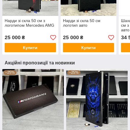
Нарди зі скла 50 см з
Нарди зі скла 50 см
Шахи
логотипом Mercedes AMG
логотип авто
см з
авто
25 000
25 000
34 
₴
₴
Купити
Купити
Акційні пропозиції та новинки
–25%
–25%