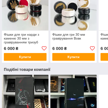
Фішки для гри нарди з
Фішки для гри 30 мм
Фішк
каменю 30 мм з
гравірування Вовк
кам
гравіруванням тризуб
6 000
6 000
6 0
₴
₴
Купити
Купити
Подібні товари компанії