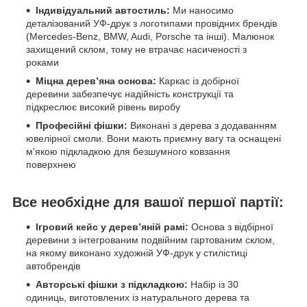
Індивідуальний автостиль:
Ми наносимо
деталізований УФ-друк з логотипами провідних брендів
(Mercedes-Benz, BMW, Audi, Porsche та інші). Малюнок
захищений склом, тому не втрачає насиченості з
роками
Міцна дерев’яна основа:
Каркас із добірної
деревини забезпечує надійність конструкції та
підкреслює високий рівень виробу
Професійні фішки:
Виконані з дерева з додаванням
ювелірної смоли. Вони мають приємну вагу та оснащені
м'якою підкладкою для безшумного ковзання
поверхнею
Все необхідне для вашої першої партії:
Ігровий кейс у дерев’яній рамі:
Основа з відбірної
деревини з інтегрованим подвійним гартованим склом,
на якому виконано художній УФ-друк у стилістиці
автобрендів
Авторські фішки з підкладкою:
Набір із 30
одиниць, виготовлених із натурального дерева та