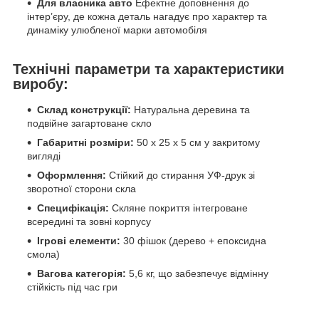
Для власника авто
Ефектне доповнення до
інтер’єру, де кожна деталь нагадує про характер та
динаміку улюбленої марки автомобіля
Технічні параметри та характеристики
виробу:
Склад конструкції:
Натуральна деревина та
подвійне загартоване скло
Габаритні розміри:
50 х 25 х 5 см у закритому
вигляді
Оформлення:
Стійкий до стирання УФ-друк зі
зворотної сторони скла
Специфікація:
Скляне покриття інтегроване
всередині та зовні корпусу
Ігрові елементи:
30 фішок (дерево + епоксидна
смола)
Вагова категорія:
5,6 кг, що забезпечує відмінну
стійкість під час гри