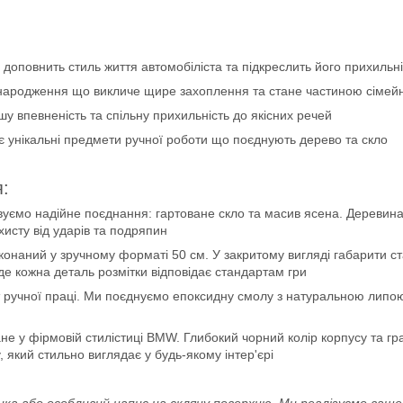
доповнить стиль життя автомобіліста та підкреслить його прихильн
народження що викличе щире захоплення та стане частиною сімейн
у впевненість та спільну прихильність до якісних речей
 унікальні предмети ручної роботи що поєднують дерево та скло
я:
уємо надійне поєднання: гартоване скло та масив ясена. Деревина 
хисту від ударів та подряпин
онаний у зручному форматі 50 см. У закритому вигляді габарити ста
 де кожна деталь розмітки відповідає стандартам гри
 ручної праці. Ми поєднуємо епоксидну смолу з натуральною липою, 
е у фірмовій стилістиці BMW. Глибокий чорний колір корпусу та гр
 який стильно виглядає у будь-якому інтер'єрі