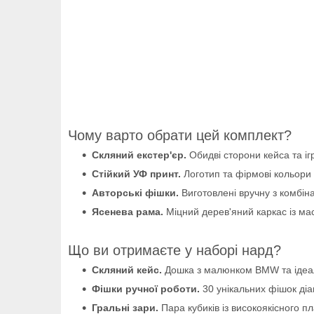
Чому варто обрати цей комплект?
Скляний екстер'єр.
Обидві сторони кейса та іг
Стійкий УФ принт.
Логотип та фірмові кольори 
Авторські фішки.
Виготовлені вручну з комбін
Ясенева рама.
Міцний дерев'яний каркас із мас
Що ви отримаєте у наборі нард?
Скляний кейс.
Дошка з малюнком BMW та ідеаль
Фішки ручної роботи.
30 унікальних фішок ді
Гральні зари.
Пара кубиків із високоякісного п