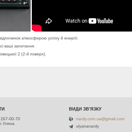
 відпочинок атмосферою успіху й енергії.
всі ваші запитання.
овецької 2 (2-й поверх).
nardy.com.ua@gmail.com
 267-00-70
р Уляна
ulyananardy