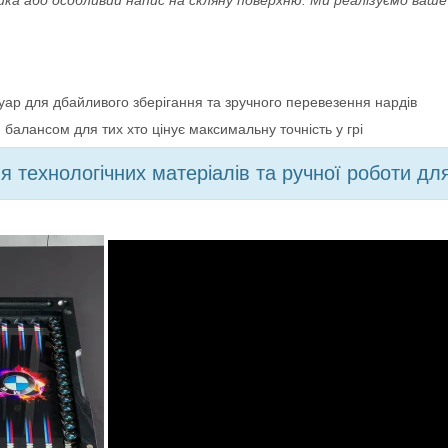
ика або особливий напис на скляну поверхню. Ми реалізуємо ваш
ар для дбайливого зберігання та зручного перевезення нардів
 балансом для тих хто цінує максимальну точність у грі
 технологічних матеріалів та ручної роботи дл