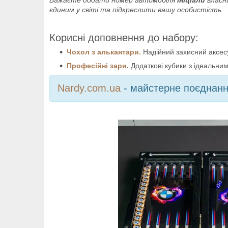
Бажаєте додати номер автомобіля
ініціали
власн
єдиним у світі та підкреслити вашу особистість.
Корисні доповнення до набору:
Чохол з алькантари.
Надійний захисний аксесу
Професійні зари.
Додаткові кубики з ідеальним
Nardy.com.ua
- майстерне поєднання