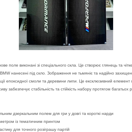
рове поле виконані зі спеціального скла. Це створює глянець та чіт
BMW нанесені під скло. Зображення не тьмяніє та надійно захищене 
ації епоксидної смоли та деревини липи. Це ексклюзивний елемент 
иву забезпечує стабільність та стійкість набору протягом багатьох р
ним дзеркальним полем для гри у довгі та короткі нарди
аметром із тематичним принтом
ластику для точного розіграшу партій