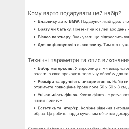
Кому варто подарувати цей набір?
Власнику авто BMW.
Подарунок який ідеально 
Брату чи батьку.
Презент на ювілей або день 
Бізнес партнеру.
Знак уваги що підкреслить ваш
Для поціновувачів ексклюзиву.
Тим хто шукає
Технічні параметри та опис виконанн
Вибір матеріалів.
У виробництві ми використов
вологи, а скло проходить термічну обробку для за
Розміри та зручність використання.
Набір вик
отримуєте повноцінне ігрове поле 50 х 50 х 3 см,
Унікальність фішок.
Кожна фішка - є результат
чітким принтом
Естетика та інтер'єр.
Колірне рішення витриман
образ. Це робить нарди сучасним об'єктом декору,