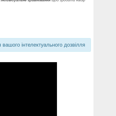
е
індивідуальне гравіювання
щоб зробити набір
я вашого інтелектуального дозвілля