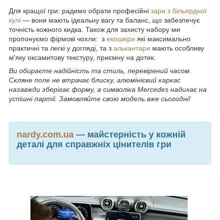
Для кращої гри: радимо обрати професійні
зари з більярдної
кулі
— вони мають ідеальну вагу та баланс, що забезпечує
точність кожного кидка. Також для захисту набору ми
пропонуємо фірмові чохли: з
екошкіри
які максимально
практичні та легкі у догляді, та з
алькантари
мають особливу
м'яку оксамитову текстуру, приємну на дотик.
Ви обираєте надійність та стиль, перевірений часом.
Скляне поле не втрачає блиску, алюмінієвий каркас
назавжди зберігає форму, а символіка Mercedes надихає на
успішні партії. Замовляйте свою модель вже сьогодні!
nardy.com.ua
— майстерність у кожній
деталі для справжніх цінителів гри