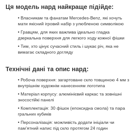
Ця модель нард найкраще підійде:
• Власникам та фанатам Mercedes-Benz, які хочуть
мати якісний ігровий набір з улюбленою символікою
• Гравцям, для яких важлива ідеально гладка
дзеркальна поверхня для легкого ходу кожної фішки
• Тим, хто цінує сучасний стиль і шукає річ, яка не
вимагає складного догляду
Технічні дані та опис нард:
• Робоча поверхня: загартоване скло товщиною 4 мм з
внутрішнім художнім нанесенням логотипа
• Матеріал корпусу: алюмінієвий каркас та зовнішні
зносостійкі панелі
• Комплектація: 30 фішок (епоксидна смола) та пара
гральних кубиків
• Персоналізація: можливість додати ініціали чи
пам'ятний напис під скло протягом 24 годин