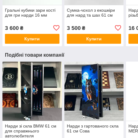
Гральні кубики зари кості
Сумка-чохол з екошкіри
Нард
для гри нарди 16 мм
для нард та шах 61 см
різь
3 600
3 500
16 
₴
₴
Купити
Купити
Подібні товари компанії
Нарди зі скла BMW 61 см
Нарди з гартованого скла
Нард
для справжнього
61 см Сова
MER
автолюбителя