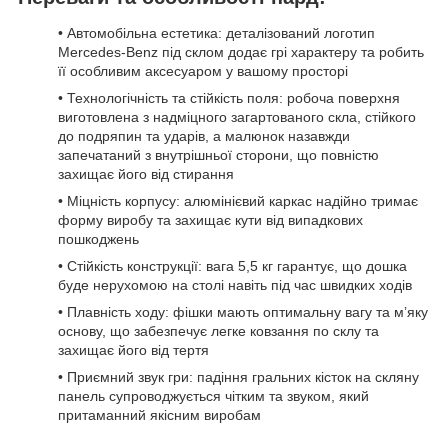
• Автомобільна естетика: деталізований логотип
Mercedes-Benz під склом додає грі характеру та робить
її особливим аксесуаром у вашому просторі
• Технологічність та стійкість поля: робоча поверхня
виготовлена з надміцного загартованого скла, стійкого
до подряпин та ударів, а малюнок назавжди
запечатаний з внутрішньої сторони, що повністю
захищає його від стирання
• Міцність корпусу: алюмінієвий каркас надійно тримає
форму виробу та захищає кути від випадкових
пошкоджень
• Стійкість конструкції: вага 5,5 кг гарантує, що дошка
буде нерухомою на столі навіть під час швидких ходів
• Плавність ходу: фішки мають оптимальну вагу та м’яку
основу, що забезпечує легке ковзання по склу та
захищає його від тертя
• Приємний звук гри: падіння гральних кісток на скляну
панель супроводжується чітким та звуком, який
притаманний якісним виробам