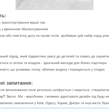
ть:
а транспортування вашої гри
д
з ідеальним збалансуванням
али або пам’ятну дату на ігрове поле, зробивши цей набір нард уні
ний підхід, який підкреслює увагу до деталей та повагу до характ
ться із силою та владою - ідеальний меседж для бізнес-партнера
езент, що розвиває логіку, зближує родину і передається у спадок
вні запитання:
сля випалювання поле ретельно шліфується і лакується, створюючи
ку?
Звісно. Ми - виробники, і можемо адаптувати дизайн під будь-я
вляємо замовлення у Київ, Одесу, Харків, Дніпро та інші міста Укр