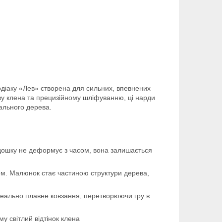
зодіаку «Лев» створена для сильних, впевнених
у клена та прецизійному шліфуванню, ці нарди
ального дерева.
 дошку не деформує з часом, вона залишається
м. Малюнок стає частиною структури дерева,
ідеально плавне ковзання, перетворюючи гру в
у світлий відтінок клена