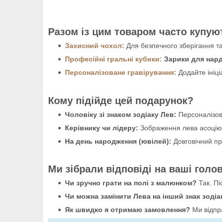
Разом із цим товаром часто купую
Захисний чохол:
Для безпечного зберігання т
Професійні гральні кубики:
Зарики для нар
Персоналізоване гравірування:
Додайте ініці
Кому підійде цей подарунок?
Чоловіку зі знаком зодіаку Лев:
Персоналізова
Керівнику чи лідеру:
Зображення лева асоціює
На день народження (ювілей):
Довговічний пр
Ми зібрали відповіді на ваші голо
Чи зручно грати на полі з малюнком?
Так. Пі
Чи можна замінити Лева на інший знак зодіа
Як швидко я отримаю замовлення?
Ми відпра