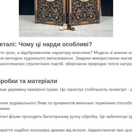
еталі: Чому ці нарди особливі?
осто грою, а відображенням характеру власника? Модель зі знаком 
не методом художнього випалювання. Завдяки використанню масив
захоплюючих стратегічних партій, зберігаючи природне тепло натур
робки та матеріали
е деревину камерної сушки. Це гарантує стабільність геометрії -
ня зодіакального Лева та орнаментів виконано термічним способо
шками
в'яні фішки проходять багаторазову ручну обробку. Це забезпечує 
риття надійно консервує дерево від вологи, підкреслюючи при цьом