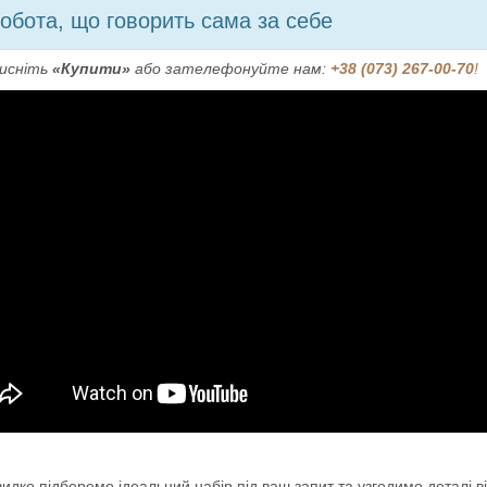
обота, що говорить сама за себе
тисніть
«Купити»
або зателефонуйте нам:
+38 (073) 267-00-70
!
дко підберемо ідеальний набір під ваш запит та узгодимо деталі ві