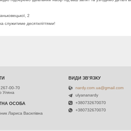
Заньковецької, 2
яка служитиме десятиліттями!
nardy.com.ua@gmail.com
 267-00-70
р Уляна
ulyananardy
+380732670070
+380732670070
ник Лариса Василівна