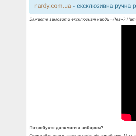
nardy.com.ua
- ексклюзивна ручна р
Бажаєте замовити ексклюзивні нарди «Лев»? На
Потребуєте допомоги з вибором?
Отримайте пряму консультацію від виробника. Ми шви