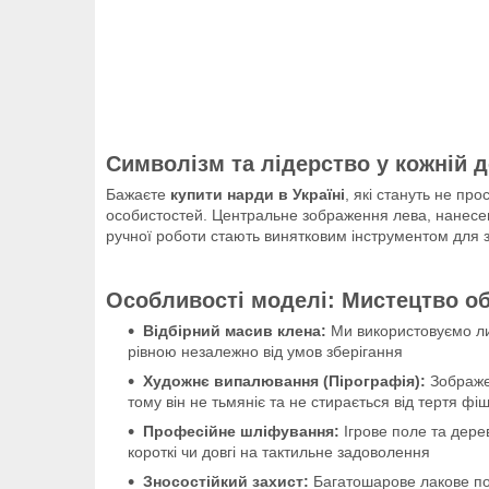
Символізм та лідерство у кожній д
Бажаєте
купити нарди в Україні
, які стануть не пр
особистостей. Центральне зображення лева, нанесе
ручної роботи стають винятковим інструментом для 
Особливості моделі: Мистецтво об
Відбірний масив клена:
Ми використовуємо лиш
рівною незалежно від умов зберігання
Художнє випалювання (Пірографія):
Зображен
тому він не тьмяніє та не стирається від тертя фі
Професійне шліфування:
Ігрове поле та дере
короткі чи довгі на тактильне задоволення
Зносостійкий захист:
Багатошарове лакове пок