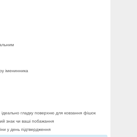
кальним
еру іменинника
 ідеально гладку поверхню для ковзання фішок
кий знак чи ваші побажання
аїни у день підтвердження