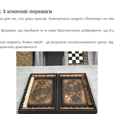
: 3 ключові переваги
 для тих, хто цінує простір. Компактність моделі «Легіонер» не об
 фішками, що пройшли те ж саме багатоетапне шліфування, що й д
ас-маркету. Кожен виріб - це результат контрольованого циклу: ві
арантією довговічності