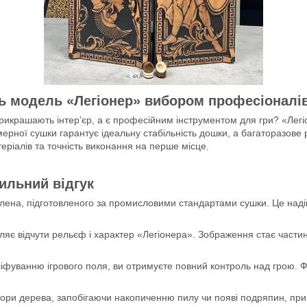
ть модель «Легіонер» вибором професіоналі
 прикрашають інтер’єр, а є професійним інструментом для гри? «Легі
ерної сушки гарантує ідеальну стабільність дошки, а багаторазове
атеріалів та точність виконання на перше місце.
тильний відгук
 клена, підготовленого за промисловими стандартами сушки. Це наді
яє відчути рельєф і характер «Легіонера». Зображення стає части
фуванню ігрового поля, ви отримуєте повний контроль над грою. Ф
ори дерева, запобігаючи накопиченню пилу чи появі подряпин, пр