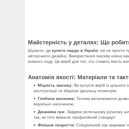
Майстерність у деталях: Що роби
Шукаєте, де
купити нарди в Україні
, які не просто
авторського дизайну. Використання масиву клена кам
кожного ходу. Це виріб для тих, хто ставить якість м
Анатомія якості: Матеріали та так
Міцність масиву:
Ви купуєте виріб із цільного
експлуатації та зберігає ідеальну геометрію
Глибина малюнка:
Техніка випалювання дозвол
візуально насиченою
Динаміка гри:
Завдяки ретельному ручному шлі
так, як того вимагає професійний стандарт
Фінішне покриття:
Спеціальний лак закриває п