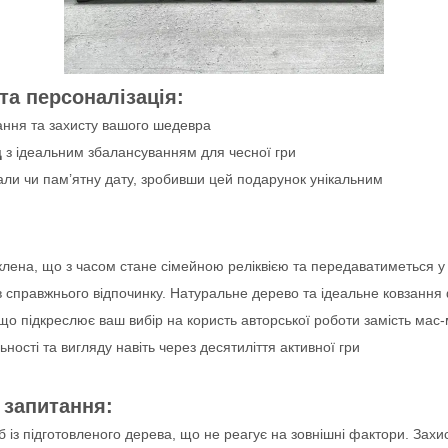
та персоналізація:
ння та захисту вашого шедевра
д
з ідеальним збалансуванням для чесної гри
али чи пам’ятну дату, зробивши цей подарунок унікальним
клена, що з часом стане сімейною реліквією та передаватиметься у
в справжнього відпочинку. Натуральне дерево та ідеальне ковзання
о підкреслює ваш вибір на користь авторської роботи замість мас
ьності та вигляду навіть через десятиліття активної гри
 запитання:
 із підготовленого дерева, що не реагує на зовнішні фактори. Захи