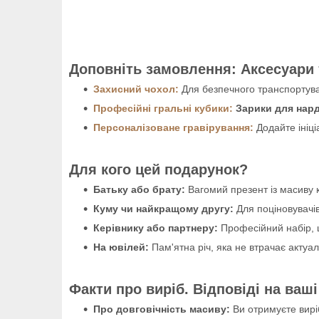
Доповніть замовлення: Аксесуари 
Захисний чохол:
Для безпечного транспортува
Професійні гральні кубики:
Зарики для нар
Персоналізоване гравірування:
Додайте ініці
Для кого цей подарунок?
Батьку або брату:
Вагомий презент із масиву 
Куму чи найкращому другу:
Для поціновувачі
Керівнику або партнеру:
Професійний набір, щ
На ювілей:
Пам'ятна річ, яка не втрачає актуал
Факти про виріб. Відповіді на ваші
Про довговічність масиву:
Ви отримуєте виріб