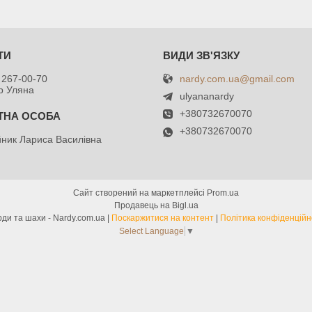
nardy.com.ua@gmail.com
 267-00-70
р Уляна
ulyananardy
+380732670070
+380732670070
ник Лариса Василівна
Сайт створений на маркетплейсі
Prom.ua
Продавець на Bigl.ua
Нарди та шахи - Nardy.com.ua |
Поскаржитися на контент
|
Політика конфіденційн
Select Language
▼