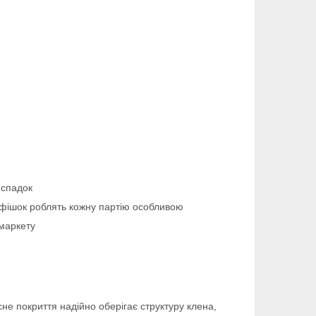
 спадок
 фішок роблять кожну партію особливою
-маркету
сне покриття надійно оберігає структуру клена,