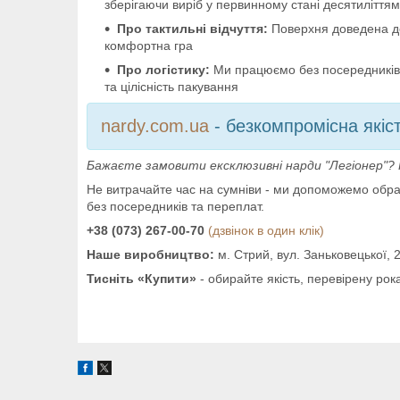
зберігаючи виріб у первинному стані десятиліття
Про тактильні відчуття:
Поверхня доведена до 
комфортна гра
Про логістику:
Ми працюємо без посередників. 
та цілісність пакування
nardy.com.ua
- безкомпромісна якіс
Бажаєте замовити ексклюзивні нарди "Легіонер"?
Не витрачайте час на сумніви - ми допоможемо обра
без посередників та переплат.
+38 (073) 267-00-70
(дзвінок в один клік)
Наше виробництво:
м. Стрий, вул. Заньковецької, 
Тисніть «Купити»
- обирайте якість, перевірену ро