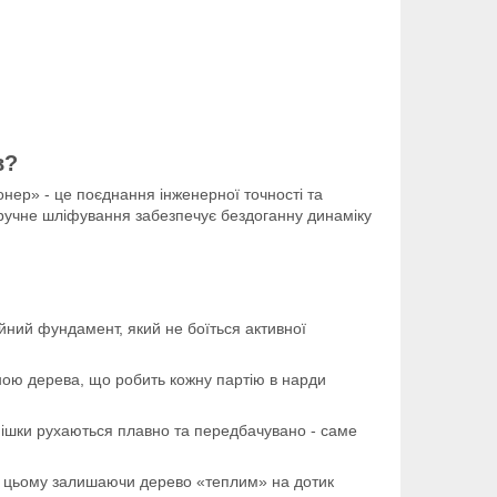
в?
онер» - це поєднання інженерної точності та
 ручне шліфування забезпечує бездоганну динаміку
йний фундамент, який не боїться активної
ною дерева, що робить кожну партію в нарди
ішки рухаються плавно та передбачувано - саме
и цьому залишаючи дерево «теплим» на дотик