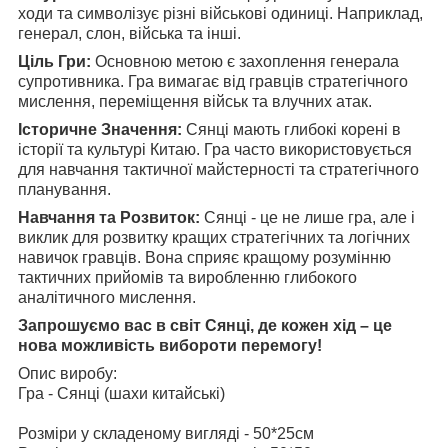
ходи та символізує різні військові одиниці. Наприклад,
генерал, слон, війська та інші.
Ціль Гри:
Основною метою є захоплення генерала
супротивника. Гра вимагає від гравців стратегічного
мислення, переміщення військ та влучних атак.
Історичне Значення:
Сянці мають глибокі корені в
історії та культурі Китаю. Гра часто використовується
для навчання тактичної майстерності та стратегічного
планування.
Навчання та Розвиток:
Сянці - це не лише гра, але і
виклик для розвитку кращих стратегічних та логічних
навичок гравців. Вона сприяє кращому розумінню
тактичних прийомів та виробленню глибокого
аналітичного мислення.
Запрошуємо вас в світ Сянці, де кожен хід – це
нова можливість вибороти перемогу!
Опис виробу:
Гра - Сянці (шахи китайські)
Розміри у складеному вигляді - 50*25см