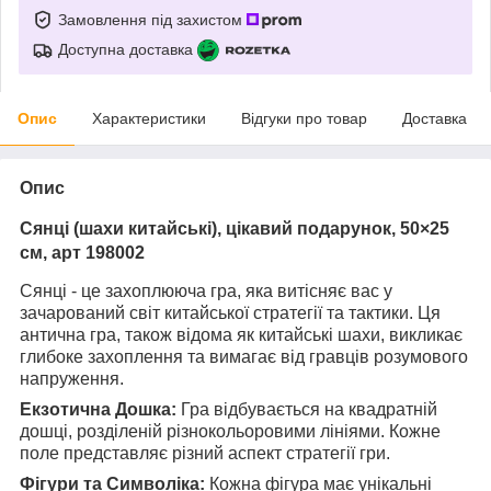
Замовлення під захистом
Доступна доставка
Опис
Характеристики
Відгуки про товар
Доставка
Опис
Сянці (шахи китайські), цікавий подарунок, 50
×
25
см, арт 198002
Сянці - це захоплююча гра, яка витісняє вас у
зачарований світ китайської стратегії та тактики. Ця
антична гра, також відома як китайські шахи, викликає
глибоке захоплення та вимагає від гравців розумового
напруження.
Екзотична Дошка:
Гра відбувається на квадратній
дошці, розділеній різнокольоровими лініями. Кожне
поле представляє різний аспект стратегії гри.
Фігури та Символіка:
Кожна фігура має унікальні