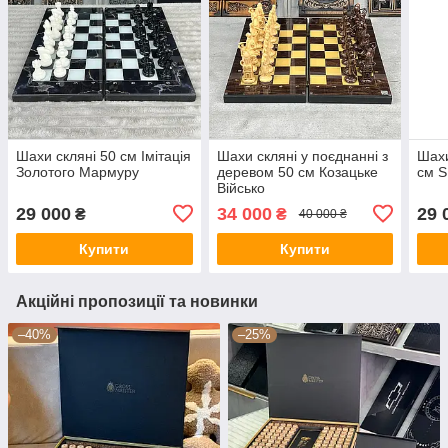
Шахи скляні 50 см Імітація
Шахи скляні у поєднанні з
Шахи
Золотого Мармуру
деревом 50 см Козацьке
см 
Військо
29 000
34 000
29 
₴
₴
40 000 ₴
Купити
Купити
Акційні пропозиції та новинки
–40%
–25%