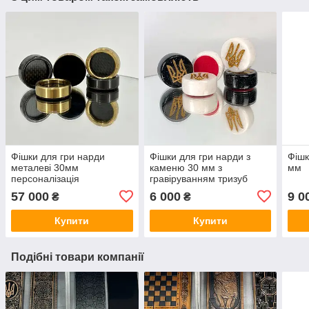
Фішки для гри нарди
Фішки для гри нарди з
Фішк
металеві 30мм
каменю 30 мм з
мм
персоналізація
гравіруванням тризуб
57 000
6 000
9 0
₴
₴
Купити
Купити
Подібні товари компанії