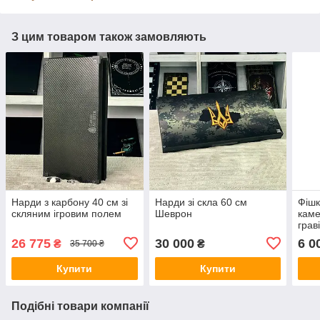
З цим товаром також замовляють
Нарди з карбону 40 см зі
Нарди зі скла 60 см
Фішк
скляним ігровим полем
Шеврон
каме
грав
26 775
30 000
6 0
₴
₴
35 700 ₴
Купити
Купити
Подібні товари компанії