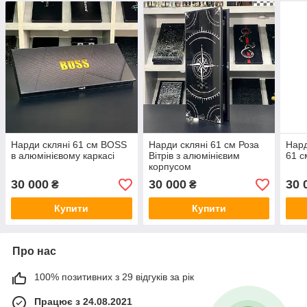
Нарди скляні 61 см BOSS
Нарди скляні 61 см Роза
Нард
в алюмінієвому каркасі
Вітрів з алюмінієвим
61 с
корпусом
30 000
30 000
30 
₴
₴
Купити
Купити
Про нас
100% позитивних з 29 відгуків за рік
Працює з 24.08.2021