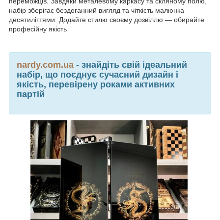
переможців. Завдяки металевому каркасу та скляному полю,
набір зберігає бездоганний вигляд та чіткість малюнка
десятиліттями. Додайте стилю своєму дозвіллю — обирайте
професійну якість
nardy.com.ua
- знайдіть свій ідеальний
набір, що поєднує сучасний дизайн і
якість, перевірену роками активних
партій