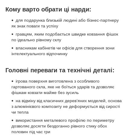
Кому варто обрати ці нарди:
для подарунка близькій людині або бізнес-партнеру
як знак поваги та успіху
гравцям, яким подобається швидке ковзання фішок
по ідеально рівному склу
власникам кабінетів чи офісів для створення зони
інтелектуального відпочинку
Головні переваги та технічні деталі:
ігрова поверхня виготовлена з особливого
гартованого скла, яке не боїться ударів та дозволяє
фішкам ковзати майже без зусиль
на відміну від класичних дерев’яних моделей, основа
з алюмінієвого композиту не деформується від сирості
чи тепла
використання металевого профілю по периметру
дозволяє досягти бездоганно рівного стику обох
половин під час гри