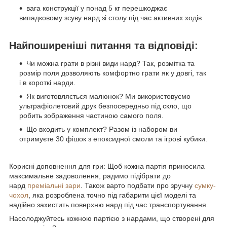
вага конструкції у понад 5 кг перешкоджає
випадковому зсуву нард зі столу під час активних ходів
Найпоширеніші питання та відповіді:
Чи можна грати в різні види нард? Так, розмітка та
розмір поля дозволяють комфортно грати як у довгі, так
і в короткі нарди.
Як виготовляється малюнок? Ми використовуємо
ультрафіолетовий друк безпосередньо під скло, що
робить зображення частиною самого поля.
Що входить у комплект? Разом із набором ви
отримуєте 30 фішок з епоксидної смоли та ігрові кубики.
Корисні доповнення для гри: Щоб кожна партія приносила
максимальне задоволення, радимо підібрати до
нард
преміальні зари
. Також варто подбати про зручну
сумку-
чохол
, яка розроблена точно під габарити цієї моделі та
надійно захистить поверхню нард під час транспортування.
Насолоджуйтесь кожною партією з нардами, що створені для