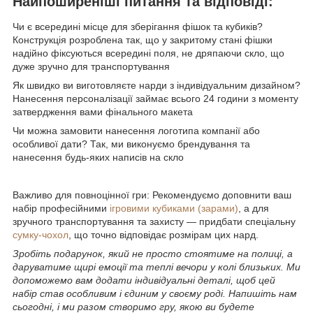
Найпоширеніші питання та відповіді:
Чи є всередині місце для зберігання фішок та кубиків?
Конструкція розроблена так, що у закритому стані фішки
надійно фіксуються всередині поля, не дряпаючи скло, що
дуже зручно для транспортування
Як швидко ви виготовляєте нарди з індивідуальним дизайном?
Нанесення персоналізації займає всього 24 години з моменту
затвердження вами фінального макета
Чи можна замовити нанесення логотипа компанії або
особливої дати? Так, ми виконуємо брендування та
нанесення будь-яких написів на скло
Важливо для повноцінної гри: Рекомендуємо доповнити ваш
набір професійними
ігровими кубиками (зарами)
, а для
зручного транспортування та захисту — придбати спеціальну
сумку-чохол
, що точно відповідає розмірам цих нард.
Зробіть подарунок, який не просто стоятиме на полиці, а
даруватиме щирі емоції та теплі вечори у колі близьких. Ми
допоможемо вам додати індивідуальні деталі, щоб цей
набір став особливим і єдиним у своєму роді. Напишіть нам
сьогодні, і ми разом створимо гру, якою ви будете