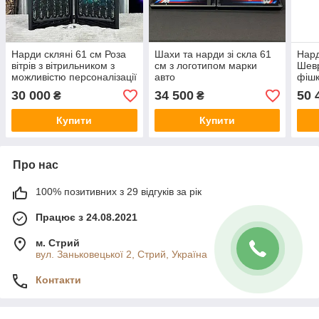
Нарди скляні 61 см Роза
Шахи та нарди зі скла 61
Нард
вітрів з вітрильником з
см з логотипом марки
Шевр
можливістю персоналізації
авто
фіш
30 000
34 500
50 
₴
₴
Купити
Купити
Про нас
100% позитивних з 29 відгуків за рік
Працює з 24.08.2021
м. Стрий
вул. Заньковецької 2, Стрий, Україна
Контакти