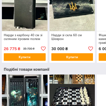
Нарди з карбону 40 см зі
Нарди зі скла 60 см
Фішк
скляним ігровим полем
Шеврон
каме
грав
26 775
30 000
6 0
₴
₴
35 700 ₴
Купити
Купити
Подібні товари компанії