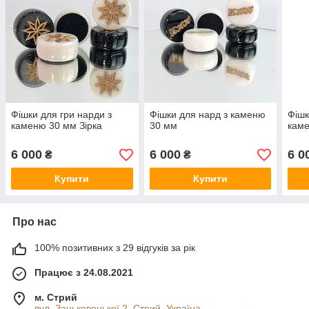
Фішки для гри нарди з
Фішки для нард з каменю
Фішк
каменю 30 мм Зірка
30 мм
кам
6 000
6 000
6 0
₴
₴
Купити
Купити
Про нас
100% позитивних з 29 відгуків за рік
Працює з 24.08.2021
м. Стрий
вул. Заньковецької 2, Стрий, Україна