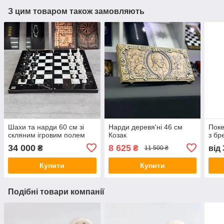
З цим товаром також замовляють
Шахи та нарди 60 см зі
Нарди деревя'ні 46 см
Поке
скляним ігровим полем
Козак
з бр
34 000
8 625
₴
₴
від
11 500 ₴
Купити
Купити
Подібні товари компанії