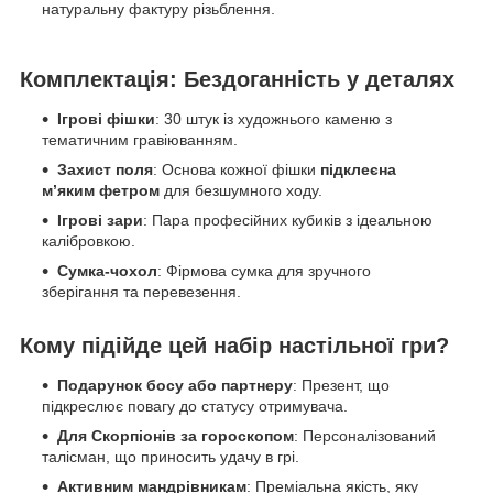
натуральну фактуру різьблення.
Комплектація: Бездоганність у деталях
Ігрові фішки
: 30 штук із художнього каменю з
тематичним гравіюванням.
Захист поля
: Основа кожної фішки
підклеєна
м’яким фетром
для безшумного ходу.
Ігрові зари
: Пара професійних кубиків з ідеальною
калібровкою.
Сумка-чохол
: Фірмова сумка для зручного
зберігання та перевезення.
Кому підійде цей набір настільної гри?
Подарунок босу або партнеру
: Презент, що
підкреслює повагу до статусу отримувача.
Для Скорпіонів за гороскопом
: Персоналізований
талісман, що приносить удачу в грі.
Активним мандрівникам
: Преміальна якість, яку