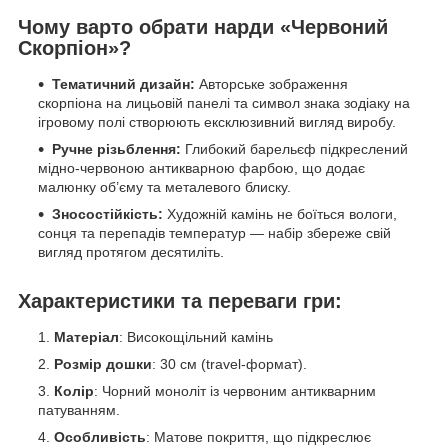
Чому варто обрати нарди «Червоний
Скорпіон»?
Тематичний дизайн:
Авторське зображення
скорпіона на лицьовій панелі та символ знака зодіаку на
ігровому полі створюють ексклюзивний вигляд виробу.
Ручне різьблення:
Глибокий барельєф підкреслений
мідно-червоною антикварною фарбою, що додає
малюнку об’єму та металевого блиску.
Зносостійкість:
Художній камінь не боїться вологи,
сонця та перепадів температур — набір збереже свій
вигляд протягом десятиліть.
Характеристики та переваги гри:
Матеріал
: Високощільний камінь
Розмір дошки
: 30 см (travel-формат).
Колір
: Чорний моноліт із червоним антикварним
патуванням.
Особливість
: Матове покриття, що підкреслює