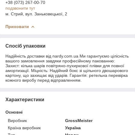
+38 (073) 267-00-70
подзвонити тут
м. Стрий, вул. Заньковецької, 2
Приховати
Спосіб упаковки
Надійність доставки від nardy.com.ua Ми гарантуємо цілісність
вашого замовлення завдяки професійному пакованню:
Захист: кілька шарів повітряно-пухиркової плівки для повної
амортизації. Міцність: Надійний бокс зі щільного двошарового
картону, що захищає від ударів. Гарантія: ретельна перевірка
кожного виробу перед відправленням.
Характеристики
Основні
Виробник
GrossMeister
Країна виробник
Україна
Тип
Нарди