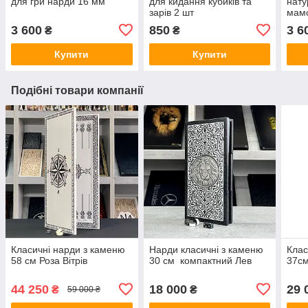
для гри нарди 16 мм
для кидання кубиків та
нату
зарів 2 шт
мам
3 600
850
3 6
₴
₴
Купити
Купити
Подібні товари компанії
Класичні нарди з каменю
Нарди класичні з каменю
Клас
58 см Роза Вітрів
30 см компактний Лев
37с
44 250
18 000
29 
₴
₴
59 000 ₴