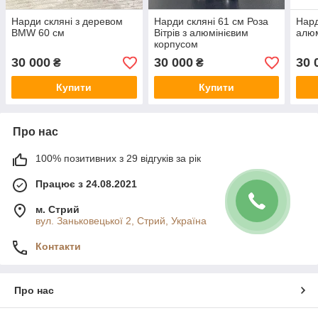
Нарди скляні з деревом
Нарди скляні 61 см Роза
Нард
BMW 60 см
Вітрів з алюмінієвим
алюм
корпусом
30 000
30 000
30 
₴
₴
Купити
Купити
Про нас
100% позитивних з 29 відгуків за рік
Працює з 24.08.2021
м. Стрий
вул. Заньковецької 2, Стрий, Україна
Контакти
Про нас