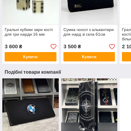
Гральні кубики зари кості
Сумка чохол з алькантари
Грал
для гри нарди 16 мм
для нард зі скла 61см
кост
біль
шт
3 600
3 500
2 1
₴
₴
Купити
Купити
Подібні товари компанії