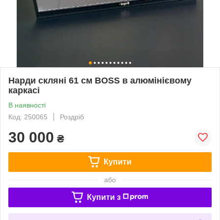
Нарди скляні 61 см BOSS в алюмінієвому
каркасі
В наявності
Код: 250065
Роздріб
30 000
₴
Купити
або
Купити з