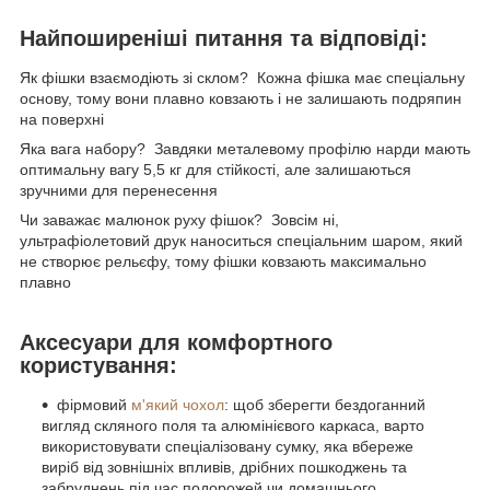
Найпоширеніші питання та відповіді:
Як фішки взаємодіють зі склом? Кожна фішка має спеціальну
основу, тому вони плавно ковзають і не залишають подряпин
на поверхні
Яка вага набору? Завдяки металевому профілю нарди мають
оптимальну вагу 5,5 кг для стійкості, але залишаються
зручними для перенесення
Чи заважає малюнок руху фішок? Зовсім ні,
ультрафіолетовий друк наноситься спеціальним шаром, який
не створює рельєфу, тому фішки ковзають максимально
плавно
Аксесуари для комфортного
користування:
фірмовий
м'який чохол
: щоб зберегти бездоганний
вигляд скляного поля та алюмінієвого каркаса, варто
використовувати спеціалізовану сумку, яка вбереже
виріб від зовнішніх впливів, дрібних пошкоджень та
забруднень під час подорожей чи домашнього