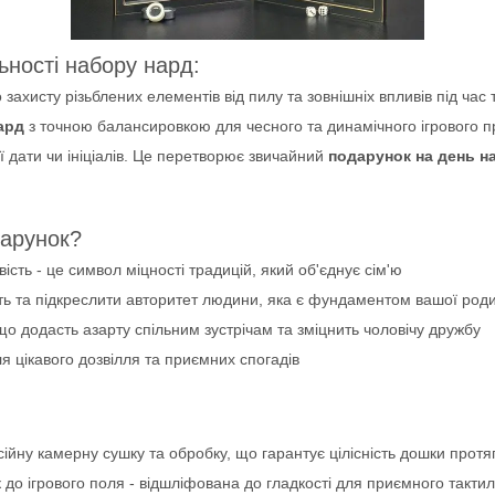
ьності набору нард:
ахисту різьблених елементів від пилу та зовнішніх впливів під час
ард
з точною балансировкою для чесного та динамічного ігрового 
 дати чи ініціалів. Це перетворює звичайний
подарунок на день н
дарунок?
ість - це символ міцності традицій, який об'єднує сім'ю
ь та підкреслити авторитет людини, яка є фундаментом вашої род
о додасть азарту спільним зустрічам та зміцнить чоловічу дружбу
я цікавого дозвілля та приємних спогадів
ну камерну сушку та обробку, що гарантує цілісність дошки протяг
 до ігрового поля - відшліфована до гладкості для приємного тактил