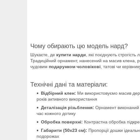
Чому обирають цю модель нард?
Шукаєте, де
купити нарди
, які поєднують строгість 
Традиційний орнамент, нанесений на масив клена, ро
чудовим
подарунком чоловікові
, татові чи керівни
Технічні дані та матеріали:
Відбірний клен:
Ми використовуємо масив дерев
років активного використання
Деталізація різьблення:
Орнамент виконаний ме
час кожного дотику
Обробка поверхні:
Контрастна обробка підкрес
Габарити (50х23 см):
Пропорції дошки ідеальн
подорожах