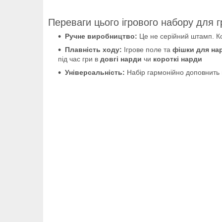
Переваги цього ігрового набору для г
Ручне виробництво:
Це не серійний штамп. Ко
Плавність ходу:
Ігрове поле та
фішки для на
під час гри в
довгі нарди
чи
короткі нарди
Універсальність:
Набір гармонійно доповнить в