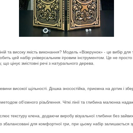
ліній та високу якість виконання? Модель «Візерунок» - це вибір для 
бить цей набір універсальним ігровим інструментом. Це не просто 
ку, що цінує змістовні речі з натурального дерева.
ини високої щільності. Дошка зносостійка, приємна на дотик і збері
тодом об'ємного різьблення. Чіткі лінії та глибина малюнка надают
лює текстуру клена, додаючи виробу візуальної глибини без зайвих
о збалансовані для комфортної гри, при цьому набір залишається з