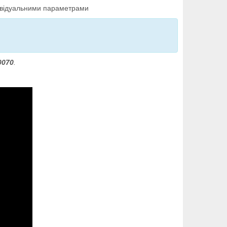
дивідуальними параметрами
0070
.