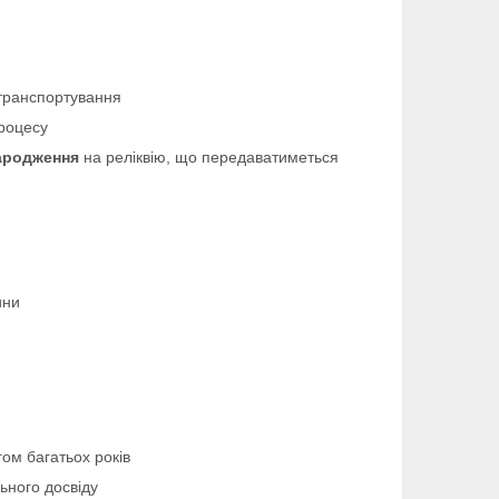
 транспортування
процесу
ародження
на реліквію, що передаватиметься
ини
ом багатьох років
ьного досвіду