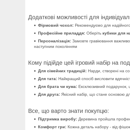
Додаткові можливості для індивідуал
Фірмовий чохол:
Рекомендуємо для надійного з
Професійне приладдя:
Оберіть
кубики для н
Персоналізація:
Замовте гравіювання важливої
наступним поколінням
Кому підійде цей ігровий набір на по
Для сімейних традицій:
Нарди, створені на сов
Для тата:
Найкращий спосіб висловити вдячніст
Для брата чи кума:
Ексклюзивний подарунок, щ
Для друга:
Якісний набір, що стане основою дл
Все, що варто знати покупцю:
Підтримка виробу:
Деревина пройшла професій
Комфорт гри:
Кожна деталь набору - від фішок