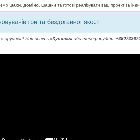
юємо
шахи
,
доміно
,
шашки
та готові реалізувати ваш проект за ін
новувачів гри та бездоганної якості
візерунок»? Натисніть
«Купити»
або телефонуйте:
+38073267