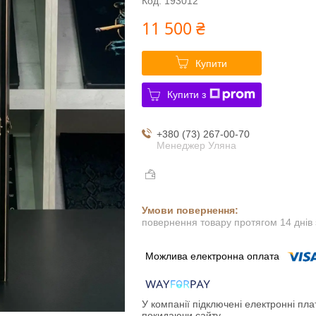
Код:
193012
11 500 ₴
Купити
Купити з
+380 (73) 267-00-70
Менеджер Уляна
повернення товару протягом 14 днів
У компанії підключені електронні пла
покидаючи сайту.