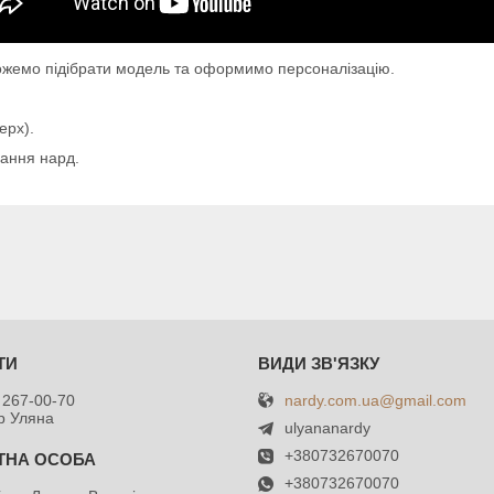
жемо підібрати модель та оформимо персоналізацію.
ерх).
нання нард.
nardy.com.ua@gmail.com
 267-00-70
р Уляна
ulyananardy
+380732670070
+380732670070