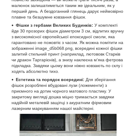
малюнок залишатиметься таким же ідеальним, як у
перший день. А бездоганний глянець дарує неймовірно
плавне та безшумне ковзання фішок.
Фішки з гербами Великих Будинків:
У комплекті
йде 30 прозорих фішок діаметром 3 см, відлитих вручну
з високоякісної європейської епоксидної смоли, яка
гарантовано не пожовтіє з часом. Як можна помітити на
зображенні image_d5b068.png, всередині кожної фішки
залитий стильний принт (наприклад, лютововк Старків
чи дракон Таргарієнів), а знизу наклеєна м'яка фетрова
підкладка. Завдяки цьому вони ніжно ковзають по склу і
ходять абсолютно тихо.
Естетика та порядок всередині:
Для зберігання
фішок розроблені вбудовані лузи (ложементи) з
приємного на дотик чорного матового пластику. У
закритому вигляді дошка міцно тримається завдяки
надійній металевій защіпці з акуратним фірмовим
лазерним маркуванням нашої майстерні.