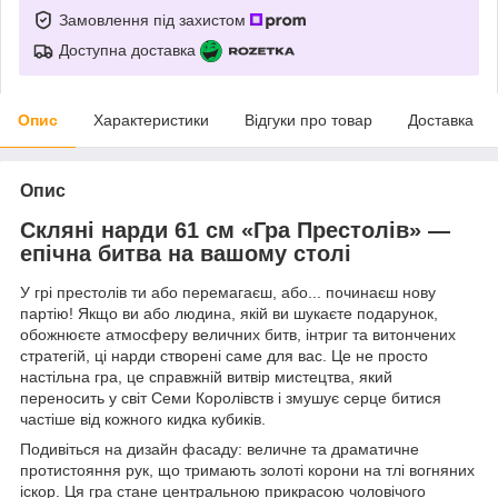
Замовлення під захистом
Доступна доставка
Опис
Характеристики
Відгуки про товар
Доставка
Опис
Скляні нарди 61 см «Гра Престолів» —
епічна битва на вашому столі
У грі престолів ти або перемагаєш, або... починаєш нову
партію! Якщо ви або людина, якій ви шукаєте подарунок,
обожнюєте атмосферу величних битв, інтриг та витончених
стратегій, ці нарди створені саме для вас. Це не просто
настільна гра, це справжній витвір мистецтва, який
переносить у світ Семи Королівств і змушує серце битися
частіше від кожного кидка кубиків.
Подивіться на дизайн фасаду: величне та драматичне
протистояння рук, що тримають золоті корони на тлі вогняних
іскор. Ця гра стане центральною прикрасою чоловічого