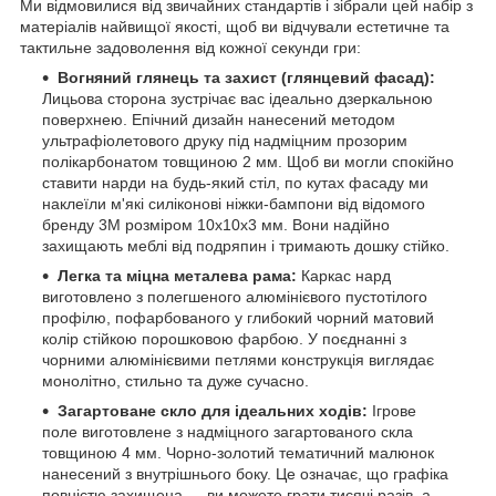
Ми відмовилися від звичайних стандартів і зібрали цей набір з
матеріалів найвищої якості, щоб ви відчували естетичне та
тактильне задоволення від кожної секунди гри:
Вогняний глянець та захист (глянцевий фасад):
Лицьова сторона зустрічає вас ідеально дзеркальною
поверхнею. Епічний дизайн нанесений методом
ультрафіолетового друку під надміцним прозорим
полікарбонатом товщиною 2 мм. Щоб ви могли спокійно
ставити нарди на будь-який стіл, по кутах фасаду ми
наклеїли м'які силіконові ніжки-бампони від відомого
бренду 3M розміром 10х10х3 мм. Вони надійно
захищають меблі від подряпин і тримають дошку стійко.
Легка та міцна металева рама:
Каркас нард
виготовлено з полегшеного алюмінієвого пустотілого
профілю, пофарбованого у глибокий чорний матовий
колір стійкою порошковою фарбою. У поєднанні з
чорними алюмінієвими петлями конструкція виглядає
монолітно, стильно та дуже сучасно.
Загартоване скло для ідеальних ходів:
Ігрове
поле виготовлене з надміцного загартованого скла
товщиною 4 мм. Чорно-золотий тематичний малюнок
нанесений з внутрішнього боку. Це означає, що графіка
повністю захищена — ви можете грати тисячі разів, а