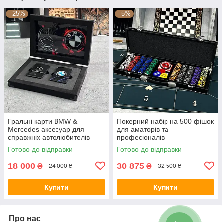
–25%
–5%
Гральні карти BMW &
Покерний набір на 500 фішок
Mercedes аксесуар для
для аматорів та
справжніх автолюбителів
професіоналів
Готово до відправки
Готово до відправки
18 000
30 875
₴
₴
24 000 ₴
32 500 ₴
Купити
Купити
Про нас