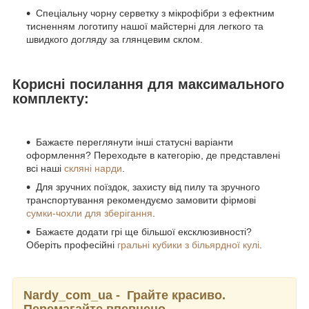
Спеціальну чорну серветку з мікрофібри з ефектним
тисненням логотипу нашої майстерні для легкого та
швидкого догляду за глянцевим склом.
Корисні посилання для максимального
комплекту:
Бажаєте переглянути інші статусні варіанти
оформлення? Переходьте в категорію, де представлені
всі наші
скляні нарди
.
Для зручних поїздок, захисту від пилу та зручного
транспортування рекомендуємо замовити фірмові
сумки-чохли для зберігання
.
Бажаєте додати грі ще більшої ексклюзивності?
Оберіть професійні
гральні кубики з більярдної кулі
.
Nardy_com_ua - Грайте красиво.
Перемагайте впевнено.