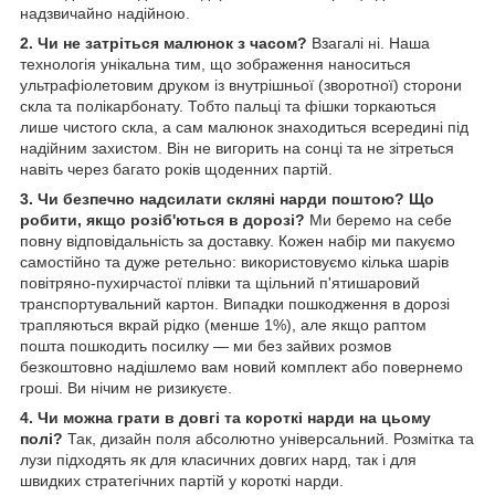
надзвичайно надійною.
2. Чи не затріться малюнок з часом?
Взагалі ні. Наша
технологія унікальна тим, що зображення наноситься
ультрафіолетовим друком із внутрішньої (зворотної) сторони
скла та полікарбонату. Тобто пальці та фішки торкаються
лише чистого скла, а сам малюнок знаходиться всередині під
надійним захистом. Він не вигорить на сонці та не зітреться
навіть через багато років щоденних партій.
3. Чи безпечно надсилати скляні нарди поштою? Що
робити, якщо розіб'ються в дорозі?
Ми беремо на себе
повну відповідальність за доставку. Кожен набір ми пакуємо
самостійно та дуже ретельно: використовуємо кілька шарів
повітряно-пухирчастої плівки та щільний п'ятишаровий
транспортувальний картон. Випадки пошкодження в дорозі
трапляються вкрай рідко (менше 1%), але якщо раптом
пошта пошкодить посилку — ми без зайвих розмов
безкоштовно надішлемо вам новий комплект або повернемо
гроші. Ви нічим не ризикуєте.
4. Чи можна грати в довгі та короткі нарди на цьому
полі?
Так, дизайн поля абсолютно універсальний. Розмітка та
лузи підходять як для класичних довгих нард, так і для
швидких стратегічних партій у короткі нарди.