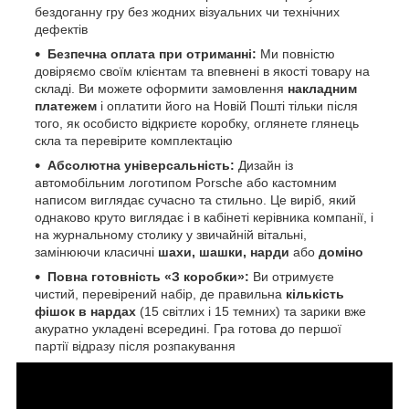
бездоганну гру без жодних візуальних чи технічних
дефектів
Безпечна оплата при отриманні:
Ми повністю
довіряємо своїм клієнтам та впевнені в якості товару на
складі. Ви можете оформити замовлення
накладним
платежем
і оплатити його на Новій Пошті тільки після
того, як особисто відкриєте коробку, оглянете глянець
скла та перевірите комплектацію
Абсолютна універсальність:
Дизайн із
автомобільним логотипом Porsche або кастомним
написом виглядає сучасно та стильно. Це виріб, який
однаково круто виглядає і в кабінеті керівника компанії, і
на журнальному столику у звичайній вітальні,
замінюючи класичні
шахи, шашки, нарди
або
доміно
Повна готовність «З коробки»:
Ви отримуєте
чистий, перевірений набір, де правильна
кількість
фішок в нардах
(15 світлих і 15 темних) та зарики вже
акуратно укладені всередині. Гра готова до першої
партії відразу після розпакування