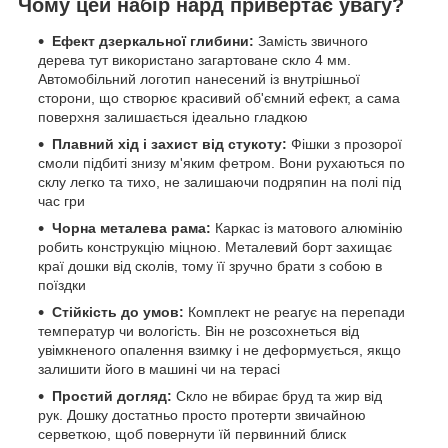
Чому цей набір нард привертає увагу?
Ефект дзеркальної глибини:
Замість звичного
дерева тут використано загартоване скло 4 мм.
Автомобільний логотип нанесений із внутрішньої
сторони, що створює красивий об'ємний ефект, а сама
поверхня залишається ідеально гладкою
Плавний хід і захист від стукоту:
Фішки з прозорої
смоли підбиті знизу м'яким фетром. Вони рухаються по
склу легко та тихо, не залишаючи подряпин на полі під
час гри
Чорна металева рама:
Каркас із матового алюмінію
робить конструкцію міцною. Металевий борт захищає
краї дошки від сколів, тому її зручно брати з собою в
поїздки
Стійкість до умов:
Комплект не реагує на перепади
температур чи вологість. Він не розсохнеться від
увімкненого опалення взимку і не деформується, якщо
залишити його в машині чи на терасі
Простий догляд:
Скло не вбирає бруд та жир від
рук. Дошку достатньо просто протерти звичайною
серветкою, щоб повернути їй первинний блиск