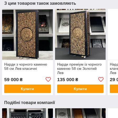
З цим товаром також замовляють
Нарди з чорного каменю
Нарди преміум із чорного
Нард
58 см Лев класичні
каменю 58 см Золотий
клач
Лев
Лев
59 000
135 000
29 
₴
₴
Купити
Купити
Подібні товари компанії