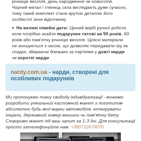
річницю весілля, день народження чи новосілля.
Чорний метал і глянець скла виглядають дуже сучасно,
тому такий комплект стане крутою деталлю його
особистої зони відпочинку
На великі сімейні дати:
Цінний виріб ручної роботи,
коли потрібно знайти
подарунок татові на 50 років
, 60
років або пам'ятну річницю весілля. Цілісні матеріали
не зношуються з часом, що дозволяє передавати гру як
спадок, збираючи близьких за партіями у
довгі нарди
чи
короткі нарди
nardy.com.ua
- нарди, створені для
особливих подарунків
Ми пропонуємо повну свободу індивідуалізації - можемо
розробити унікальний кастомний макет з логотипом
абсолютно будь-якої марки автомобіля, інтегрувати
ініціали, державний номер машини чи пам'ятну дату.
Створимо макет під ваш запит за 1-3 дні. Для консультації
просто зателефонуйте нам:
+380732670070.