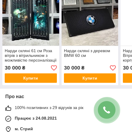
Нарди скляні 61 см Роза
Нарди скляні з деревом
Нард
вітрів з вітрильником з
BMW 60 см
Вітр
можливістю персоналізації
кор
30 000
30 000
30 
₴
₴
Купити
Купити
Про нас
100% позитивних з 29 відгуків за рік
Працює з 24.08.2021
м. Стрий