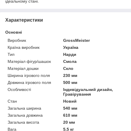
ідеальному стані.
Характеристики
Основні
Виробник
GrossMeister
Країна виробник
Україна
Тип
Нарди
Матеріал фігур/шашок
Смола
Матеріал дошки
Скло
Ширина ігрового поля
230 мм
Довжина ігрового поля
500 мм
Особливості
Індивідуальний дизайн,
Гравірування
Стан
Новий
Загальна ширина
540 мм
Загальна довжина
610 мм
Загальна висота
20 мм
Вага
5.5 кг