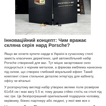
Інноваційний концепт: Чим вражає
скляна серія нард Porsche?
Якщо ви хочете купити нарди в Україні в сучасному стилі
замість класичних дерев'яних, цей автомобільний набір
Porsche створений для вас. Тут міцне загартоване скло
поєднується з чорним металом, а фірмова емблема нанесена
під склом, що створює глибокий візуальний ефект. Такий
комплект стане стильною деталлю інтер'єру для кабінету,
офісу чи вітальні
У розгорнутому вигляді набір утворює велике поле розміром
61х54 см і має вагу 5.5 кг, тому дошка стійко стоїть на столі під
час гри. Це безпрограшний оригінальний подарунок чоловіку,
керівнику, бізнес-партнеру або людині, у якої вже все є