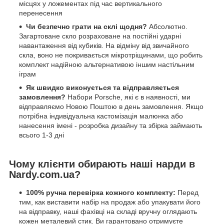
місцях у ложементах під час вертикального
перенесення
Чи безпечно грати на склі щодня?
Абсолютно.
Загартоване скло розраховане на постійні ударні
навантаження від кубиків. На відміну від звичайного
скла, воно не покривається мікротріщинами, що робить
комплект надійною альтернативою іншим настільним
іграм
Як швидко виконується та відправляється
замовлення?
Набори Porsche, які є в наявності, ми
відправляємо Новою Поштою в день замовлення. Якщо
потрібна індивідуальна кастомізація малюнка або
нанесення імені - розробка дизайну та збірка займають
всього 1-3 дні
Чому клієнти обирають наші нарди в
Nardy.com.ua?
100% ручна перевірка кожного комплекту:
Перед
тим, как виставити набір на продаж або упакувати його
на відправку, наші фахівці на складі вручну оглядають
кожен металевий стик. Ви гарантовано отримуєте