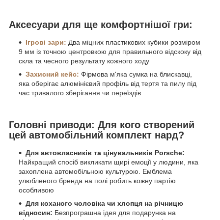
Аксесуари для ще комфортнішої гри:
Ігрові зари:
Два міцних пластикових кубики розміром
9 мм із точною центровкою для правильного відскоку від
скла та чесного результату кожного ходу
Захисний кейс:
Фірмова м'яка сумка на блискавці,
яка оберігає алюмінієвий профіль від тертя та пилу під
час тривалого зберігання чи переїздів
Головні приводи: Для кого створений
цей автомобільний комплект нард?
Для автовласників та цінувальників Porsche:
Найкращий спосіб викликати щирі емоції у людини, яка
захоплена автомобільною культурою. Емблема
улюбленого бренда на полі робить кожну партію
особливою
Для коханого чоловіка чи хлопця на річницю
відносин:
Безпрограшна ідея для подарунка на