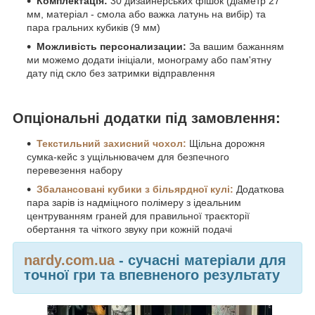
Комплектація:
30 дизайнерських фішок (діаметр 27
мм, матеріал - смола або важка латунь на вибір) та
пара гральних кубиків (9 мм)
Можливість персонализации:
За вашим бажанням
ми можемо додати ініціали, монограму або пам'ятну
дату під скло без затримки відправлення
Опціональні додатки під замовлення:
Текстильний захисний чохол:
Щільна дорожня
сумка-кейс з ущільнювачем для безпечного
перевезення набору
Збалансовані кубики з більярдної кулі:
Додаткова
пара зарів із надміцного полімеру з ідеальним
центруванням граней для правильної траєкторії
обертання та чіткого звуку при кожній подачі
nardy.com.ua
- сучасні матеріали для
точної гри та впевненого результату