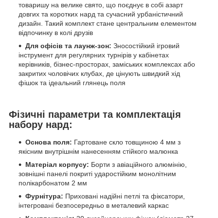
товаришу на велике свято, що поєднує в собі азарт
довгих та коротких нард та сучасний урбаністичний
дизайн. Такий комплект стане центральним елементом
відпочинку в колі друзів
Для офісів та лаунж-зон:
Зносостійкий ігровий
інструмент для регулярних турнірів у кабінетах
керівників, бізнес-просторах, заміських комплексах або
закритих чоловічих клубах, де цінують швидкий хід
фішок та ідеальний глянець поля
Фізичні параметри та комплектація
набору нард:
Основа поля:
Гартоване скло товщиною 4 мм з
якісним внутрішнім нанесенням стійкого малюнка
Матеріал корпусу:
Борти з авіаційного алюмінію,
зовнішні панелі покриті ударостійким монолітним
полікарбонатом 2 мм
Фурнітура:
Приховані надійні петлі та фіксатори,
інтегровані безпосередньо в металевий каркас