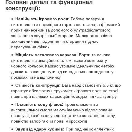
Головні деталі та функціонал
конструкції:
Надійність ігрового поля:
Робоча поверхня
виготовлена з надміцного гартованого скла, а фірмовий
принт нанесений за допомогою ультрафіолетового
запікання з внутрішньої сторони. Малюнок повністю
захищений від подряпин чи стирання під час
пересування фішок
Міцність металевого каркаса:
Борти та основа
виготовлені з авіаційного алюмінієвого композиту
чорного кольору. Каркас утримує ідеальну геометрію
дошки та захищає кути від випадкових пошкоджень у
поїздках чи на відпочинку
Стійкість конструкції:
Вага нард становить 5,5 кг, що
гарантує абсолютну нерухомість ігрового поля на столі
навіть при швидких та емоційних ходах під час турніру
Плавність ходу фішок:
Ігрові елементи з
високощільної смоли мають ідеально відполіровану
основу. Це забезпечує легке та тихе ковзання по склу,
повністю запобігаючи появі мікросколів
Звук від удару кубиків:
При падінні комплектних