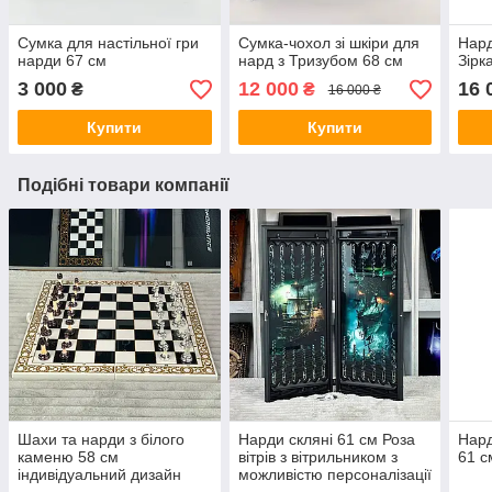
Сумка для настільної гри
Сумка-чохол зі шкіри для
Нард
нарди 67 см
нард з Тризубом 68 см
Зірк
3 000
12 000
16 
₴
₴
16 000 ₴
Купити
Купити
Подібні товари компанії
Шахи та нарди з білого
Нарди скляні 61 см Роза
Нард
каменю 58 см
вітрів з вітрильником з
61 с
індивідуальний дизайн
можливістю персоналізації