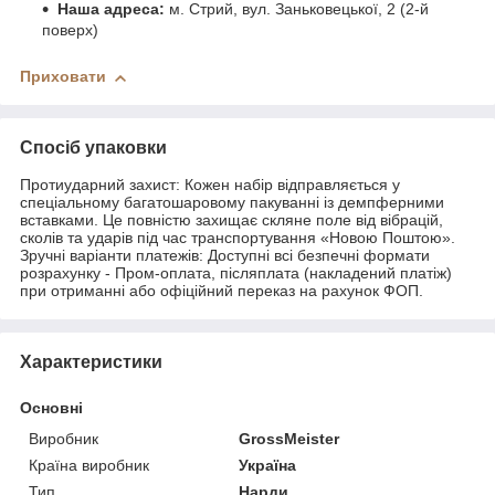
Наша адреса:
м. Стрий, вул. Заньковецької, 2 (2-й
поверх)
Приховати
Спосіб упаковки
Протиударний захист: Кожен набір відправляється у
спеціальному багатошаровому пакуванні із демпферними
вставками. Це повністю захищає скляне поле від вібрацій,
сколів та ударів під час транспортування «Новою Поштою».
Зручні варіанти платежів: Доступні всі безпечні формати
розрахунку - Пром-оплата, післяплата (накладений платіж)
при отриманні або офіційний переказ на рахунок ФОП.
Характеристики
Основні
Виробник
GrossMeister
Країна виробник
Україна
Тип
Нарди