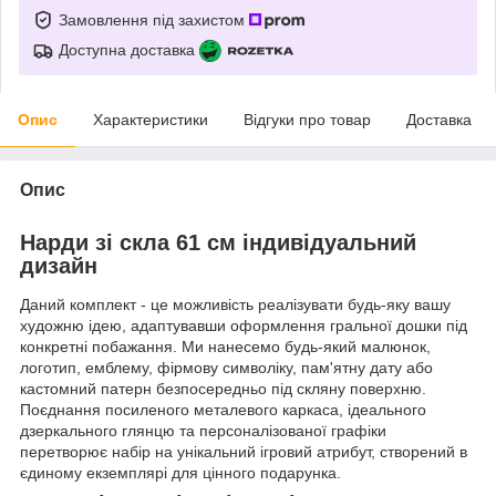
Замовлення під захистом
Доступна доставка
Опис
Характеристики
Відгуки про товар
Доставка
Опис
Нарди зі скла 61 см індивідуальний
дизайн
Даний комплект - це можливість реалізувати будь-яку вашу
художню ідею, адаптувавши оформлення гральної дошки під
конкретні побажання. Ми нанесемо будь-який малюнок,
логотип, емблему, фірмову символіку, пам'ятну дату або
кастомний патерн безпосередньо під скляну поверхню.
Поєднання посиленого металевого каркаса, ідеального
дзеркального глянцю та персоналізованої графіки
перетворює набір на унікальний ігровий атрибут, створений в
єдиному екземплярі для цінного подарунка.