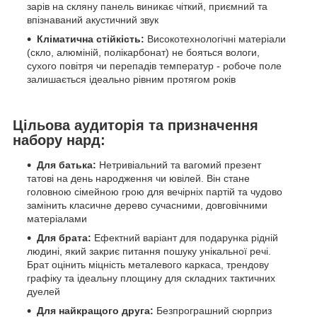
зарів на скляну панель виникає чіткий, приємний та
впізнаваний акустичний звук
Кліматична стійкість:
Високотехнологічні матеріали
(скло, алюміній, полікарбонат) не бояться вологи,
сухого повітря чи перепадів температур - робоче поле
залишається ідеально рівним протягом років
Цільова аудиторія та призначення
набору нард:
Для батька:
Нетривіальний та вагомий презент
татові на день народження чи ювілей. Він стане
головною сімейною грою для вечірніх партій та чудово
замінить класичне дерево сучасними, довговічними
матеріалами
Для брата:
Ефектний варіант для подарунка рідній
людині, який закриє питання пошуку унікальної речі.
Брат оцінить міцність металевого каркаса, трендову
графіку та ідеальну площину для складних тактичних
дуелей
Для найкращого друга:
Безпрограшний сюрприз