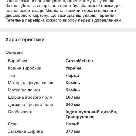
вашого замовлення завдяки професійному пакуванню:
Захист: Декілька шарів повітряно-бульбашкової плівки для
повної амортизації. Міцність: Надійний бокс із щільного
двошарового картону, що захищає від ударів. Гарантія:
Ретельна перевірка кожного виробу перед відправленням.
Характеристики
Основні
Виробник
GrossMeister
Країна виробник
Україна
Тип
Нарди
Матеріал фігур/шашок
Камінь
Матеріал дошки
Камінь
Ширина ігрового поля
160 мм
Довжина ігрового поля
340 мм
Особливості
Індивідуальний дизайн,
Гравірування
Стан
Новий
Загальна ширина
370 мм