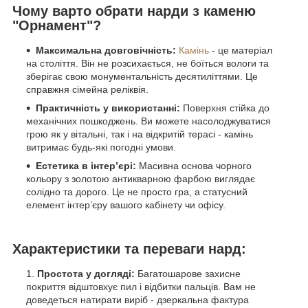
Чому варто обрати нарди з каменю
"Орнамент"?
Максимальна довговічність:
Камінь
- це матеріал
на століття. Він не розсихається, не боїться вологи та
зберігає свою монументальність десятиліттями. Це
справжня сімейна реліквія.
Практичність у використанні:
Поверхня стійка до
механічних пошкоджень. Ви можете насолоджуватися
грою як у вітальні, так і на відкритій терасі - камінь
витримає будь-які погодні умови.
Естетика в інтер’єрі:
Масивна основа чорного
кольору з золотою антикварною фарбою виглядає
солідно та дорого. Це не просто гра, а статусний
елемент інтер’єру вашого кабінету чи офісу.
Характеристики та переваги нард:
Простота у догляді:
Багатошарове захисне
покриття відштовхує пил і відбитки пальців. Вам не
доведеться натирати виріб - дзеркальна фактура