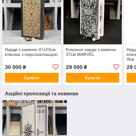
Нарди з каменю 47х23см
Класичні нарди з каменю
Нард
класика з персоналізацією
37см MARVEL
клач
Лев
30 000
29 000
29 
₴
₴
Купити
Купити
Акційні пропозиції та новинки
–25%