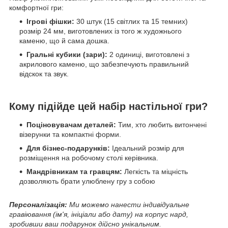
комфортної гри:
Ігрові фішки:
30 штук (15 світлих та 15 темних)
розмір 24 мм, виготовлених із того ж художнього
каменю, що й сама дошка.
Гральні кубики (зари):
2 одиниці, виготовлені з
акрилового каменю, що забезпечують правильний
відскок та звук.
Кому підійде цей набір настільної гри?
Поціновувачам деталей:
Тим, хто любить витончені
візерунки та компактні форми.
Для бізнес-подарунків:
Ідеальний розмір для
розміщення на робочому столі керівника.
Мандрівникам та гравцям:
Легкість та міцність
дозволяють брати улюблену гру з собою
Персоналізація:
Ми можемо нанести індивідуальне
гравіювання (ім'я, ініціали або дату) на корпус нард,
зробивши ваш подарунок дійсно унікальним.