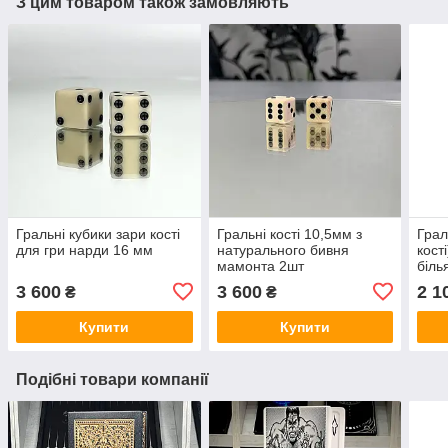
З цим товаром також замовляють
Гральні кубики зари кості
Гральні кості 10,5мм з
Грал
для гри нарди 16 мм
натурального бивня
кост
мамонта 2шт
біль
шт
3 600
3 600
2 1
₴
₴
Купити
Купити
Подібні товари компанії