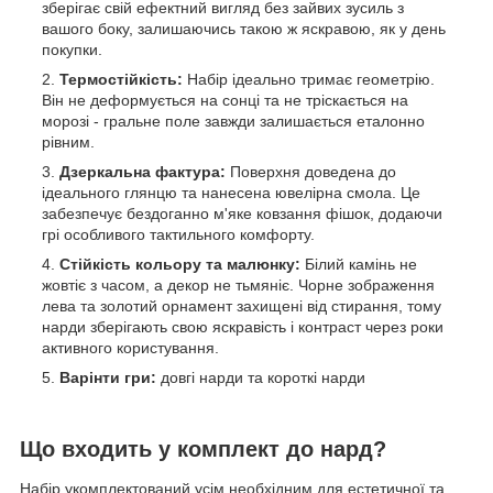
зберігає свій ефектний вигляд без зайвих зусиль з
вашого боку, залишаючись такою ж яскравою, як у день
покупки.
Термостійкість:
Набір ідеально тримає геометрію.
Він не деформується на сонці та не тріскається на
морозі - гральне поле завжди залишається еталонно
рівним.
Дзеркальна фактура:
Поверхня доведена до
ідеального глянцю та нанесена ювелірна смола. Це
забезпечує бездоганно м'яке ковзання фішок, додаючи
грі особливого тактильного комфорту.
Стійкість кольору та малюнку:
Білий камінь не
жовтіє з часом, а декор не тьмяніє. Чорне зображення
лева та золотий орнамент захищені від стирання, тому
нарди зберігають свою яскравість і контраст через роки
активного користування.
Варінти гри:
довгі нарди та короткі нарди
Що входить у комплект до нард?
Набір укомплектований усім необхідним для естетичної та