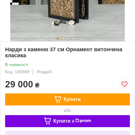
Нарди з каменю 37 см Орнамент витончена
класика
В наявності
Код: 190669
Роздріб
29 000
₴
Купити
або
Купити з