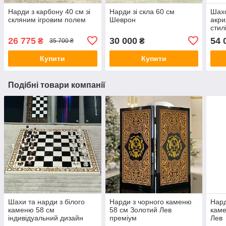
Нарди з карбону 40 см зі
Нарди зі скла 60 см
Шахо
скляним ігровим полем
Шеврон
акри
стил
26 775
30 000
54 
₴
₴
35 700 ₴
Купити
Купити
Подібні товари компанії
Шахи та нарди з білого
Нарди з чорного каменю
Нард
каменю 58 см
58 см Золотий Лев
каме
індивідуальний дизайн
преміум
Лев