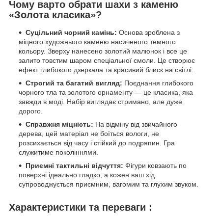
Чому варто обрати шахи з каменю
«Золота класика»?
Суцільний чорний камінь:
Основа зроблена з
міцного художнього каменю насиченого темного
кольору. Зверху нанесено золотий малюнок і все це
залито товстим шаром спеціальної смоли. Це створює
ефект глибокого дзеркала та красивий блиск на світлі.
Строгий та багатий вигляд:
Поєднання глибокого
чорного тла та золотого орнаменту — це класика, яка
завжди в моді. Набір виглядає стримано, але дуже
дорого.
Справжня міцність:
На відміну від звичайного
дерева, цей матеріал не боїться вологи, не
розсихається від часу і стійкий до подряпин. Гра
служитиме поколіннями.
Приємні тактильні відчуття:
Фігури ковзають по
поверхні ідеально гладко, а кожен ваш хід
супроводжується приємним, вагомим та глухим звуком.
Характеристики та переваги :