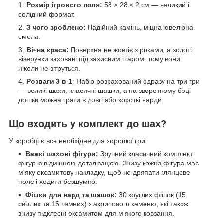
Розмір ігрового поля:
58 × 28 × 2 см — великий і
солідний формат.
З чого зроблено:
Надійний камінь, міцна ювелірна
смола.
Вічна краса:
Поверхня не жовтіє з роками, а золоті
візерунки заховані під захисним шаром, тому вони
ніколи не зітруться.
Розваги 3 в 1:
Набір розрахований одразу на три гри
— великі шахи, класичні шашки, а на зворотному боці
дошки можна грати в довгі або короткі нарди.
Що входить у комплект до шах?
У коробці є все необхідне для хорошої гри:
Важкі шахові фігури:
Зручний класичний комплект
фігур із відмінною деталізацією. Знизу кожна фігура має
м'яку оксамитову накладку, щоб не дряпати глянцеве
поле і ходити безшумно.
Фішки для нард та шашок:
30 круглих фішок (15
світлих та 15 темних) з акрилового каменю, які також
знизу підклеєні оксамитом для м'якого ковзання.