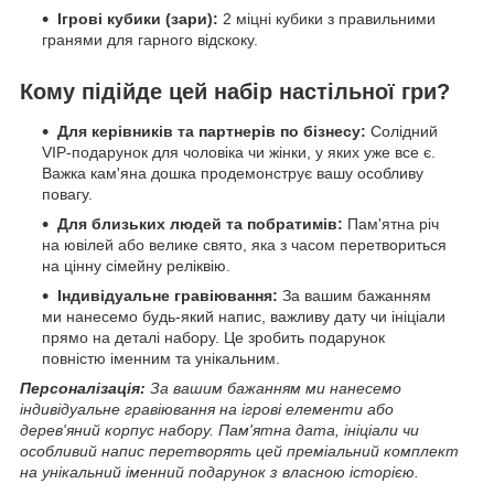
Ігрові кубики (зари):
2 міцні кубики з правильними
гранями для гарного відскоку.
Кому підійде цей набір настільної гри?
Для керівників та партнерів по бізнесу:
Солідний
VIP-подарунок для чоловіка чи жінки, у яких уже все є.
Важка кам'яна дошка продемонструє вашу особливу
повагу.
Для близьких людей та побратимів:
Пам'ятна річ
на ювілей або велике свято, яка з часом перетвориться
на цінну сімейну реліквію.
Індивідуальне гравіювання:
За вашим бажанням
ми нанесемо будь-який напис, важливу дату чи ініціали
прямо на деталі набору. Це зробить подарунок
повністю іменним та унікальним.
Персоналізація:
За вашим бажанням ми нанесемо
індивідуальне гравіювання на ігрові елементи або
дерев'яний корпус набору. Пам'ятна дата, ініціали чи
особливий напис перетворять цей преміальний комплект
на унікальний іменний подарунок з власною історією.