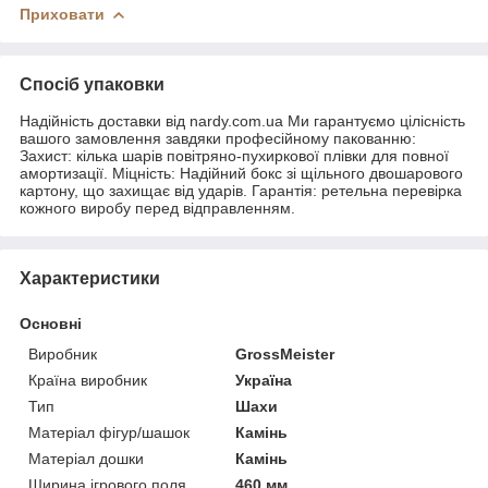
Приховати
Спосіб упаковки
Надійність доставки від nardy.com.ua Ми гарантуємо цілісність
вашого замовлення завдяки професійному пакованню:
Захист: кілька шарів повітряно-пухиркової плівки для повної
амортизації. Міцність: Надійний бокс зі щільного двошарового
картону, що захищає від ударів. Гарантія: ретельна перевірка
кожного виробу перед відправленням.
Характеристики
Основні
Виробник
GrossMeister
Країна виробник
Україна
Тип
Шахи
Матеріал фігур/шашок
Камінь
Матеріал дошки
Камінь
Ширина ігрового поля
460 мм