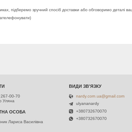
иках, підберемо зручний спосіб доставки або обговоримо деталі ва
зателефонувати)
nardy.com.ua@gmail.com
 267-00-70
р Уляна
ulyananardy
+380732670070
+380732670070
ник Лариса Василівна