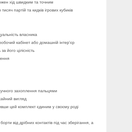
ожен хід швидким та точним
исяч партій та кидків ігрових кубиків
дуальність власника
робочий кабінет або домашній інтер'єр
за його цілісність
лення
 зручного захоплення пальцями
охайний вигляд
ивши цей комплект єдиним у своєму роді
борти від дрібних контактів під час зберігання, а