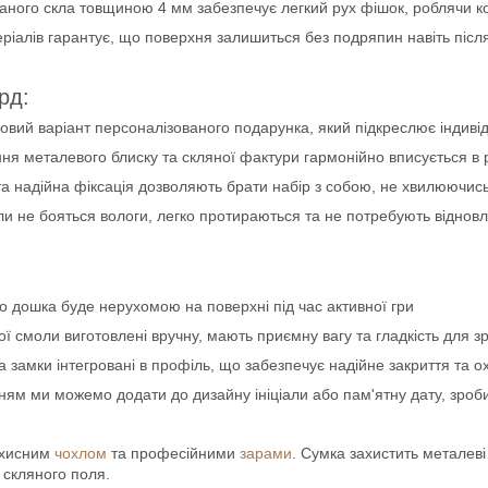
ованого скла товщиною 4 мм забезпечує легкий рух фішок, роблячи к
іалів гарантує, що поверхня залишиться без подряпин навіть після т
рд:
довий варіант персоналізованого подарунка, який підкреслює індиві
ння металевого блиску та скляної фактури гармонійно вписується в 
та надійна фіксація дозволяють брати набір з собою, не хвилюючись 
али не бояться вологи, легко протираються та не потребують віднов
 що дошка буде нерухомою на поверхні під час активної гри
ої смоли виготовлені вручну, мають приємну вагу та гладкість для
та замки інтегровані в профіль, що забезпечує надійне закриття та 
ям ми можемо додати до дизайну ініціали або пам'ятну дату, зроб
ахисним
чохлом
та професійними
зарами
. Сумка захистить металеві 
 скляного поля.