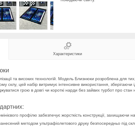
Характеристики
нюки
ізації та високих технологій. Модель Близнюки розроблена для тих, х
ому склу, цей набір витримує інтенсивне використання, зберігаючи 
жуватися грою в довгі чи короткі нарди без зайвих турбот про стан 
ндартних:
мінієвого профілю забезпечує жорсткість конструкції, захищаючи наб
и нанесений методом ультрафіолетового друку безпосередньо під ск