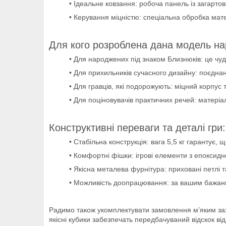
• Ідеальне ковзання: робоча панель із загарт
• Керування міцністю: спеціальна обробка матер
Для кого розроблена дана модель на
• Для народжених під знаком Близнюків: це чу
• Для прихильників сучасного дизайну: поєдна
• Для гравців, які подорожують: міцний корпус 
• Для поціновувачів практичних речей: матері
Конструктивні переваги та деталі гри:
• Стабільна конструкція: вага 5,5 кг гарантує,
• Комфортні фішки: ігрові елементи з епоксидн
• Якісна металева фурнітура: приховані петлі 
• Можливість доопрацювання: за вашим бажанн
Радимо також укомплектувати замовлення м’яким з
якісні кубики забезпечать передбачуваний відскок від