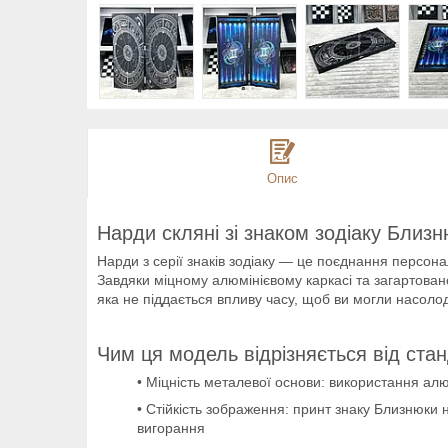
Опис
Нарди скляні зі знаком зодіаку Близ
Нарди з серії знаків зодіаку — це поєднання персонал
Завдяки міцному алюмінієвому каркасі та загартован
яка не піддається впливу часу, щоб ви могли насолод
Чим ця модель відрізняється від ста
• Міцність металевої основи: використання алю
• Стійкість зображення: принт знаку Близнюк
вигорання