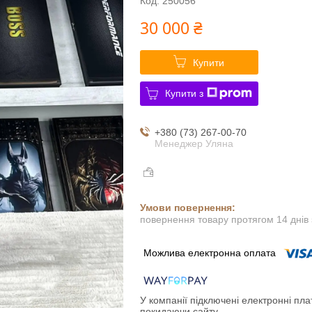
Код:
250056
30 000 ₴
Купити
Купити з
+380 (73) 267-00-70
Менеджер Уляна
повернення товару протягом 14 днів
У компанії підключені електронні пла
покидаючи сайту.