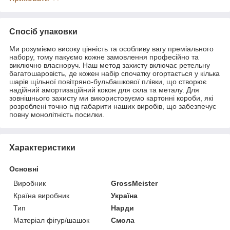
Спосіб упаковки
Ми розуміємо високу цінність та особливу вагу преміального
набору, тому пакуємо кожне замовлення професійно та
виключно власноруч. Наш метод захисту включає ретельну
багатошаровість, де кожен набір спочатку огортається у кілька
шарів щільної повітряно-бульбашкової плівки, що створює
надійний амортизаційний кокон для скла та металу. Для
зовнішнього захисту ми використовуємо картонні короби, які
розроблені точно під габарити наших виробів, що забезпечує
повну монолітність посилки.
Характеристики
Основні
Виробник
GrossMeister
Країна виробник
Україна
Тип
Нарди
Матеріал фігур/шашок
Смола