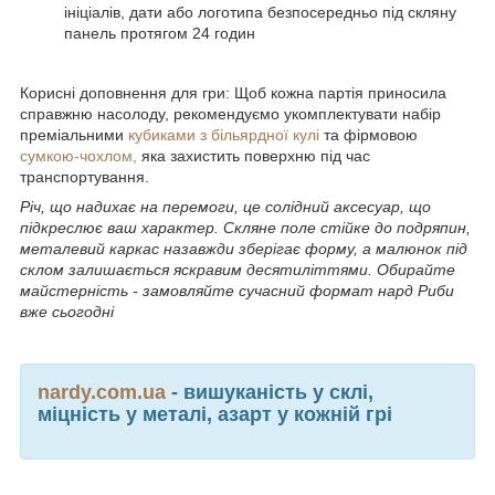
ініціалів, дати або логотипа безпосередньо під скляну
панель протягом 24 годин
Корисні доповнення для гри: Щоб кожна партія приносила
справжню насолоду, рекомендуємо укомплектувати набір
преміальними
кубиками з більярдної кулі
та фірмовою
сумкою-чохлом,
яка захистить поверхню під час
транспортування.
Річ, що надихає на перемоги, це солідний аксесуар, що
підкреслює ваш характер. Скляне поле стійке до подряпин,
металевий каркас назавжди зберігає форму, а малюнок під
склом залишається яскравим десятиліттями. Обирайте
майстерність - замовляйте сучасний формат нард Риби
вже сьогодні
nardy.com.ua
- вишуканість у склі,
міцність у металі, азарт у кожній грі