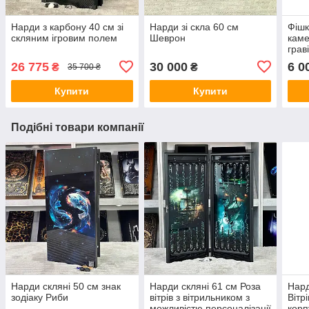
Нарди з карбону 40 см зі
Нарди зі скла 60 см
Фішк
скляним ігровим полем
Шеврон
каме
грав
26 775
30 000
6 0
₴
₴
35 700 ₴
Купити
Купити
Подібні товари компанії
Нарди скляні 50 см знак
Нарди скляні 61 см Роза
Нард
зодіаку Риби
вітрів з вітрильником з
Вітр
можливістю персоналізації
кор