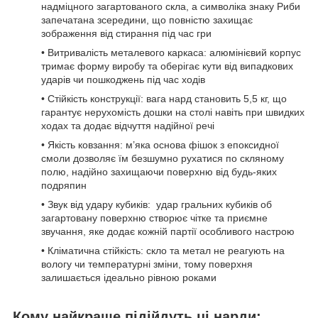
надміцного загартованого скла, а символіка знаку Риби
запечатана зсередини, що повністю захищає
зображення від стирання під час гри
• Витривалість металевого каркаса: алюмінієвий корпус
тримає форму виробу та оберігає кути від випадкових
ударів чи пошкоджень під час ходів
• Стійкість конструкції: вага нард становить 5,5 кг, що
гарантує нерухомість дошки на столі навіть при швидких
ходах та додає відчуття надійної речі
• Якість ковзання: м’яка основа фішок з епоксидної
смоли дозволяє їм безшумно рухатися по скляному
полю, надійно захищаючи поверхню від будь-яких
подряпин
• Звук від удару кубиків: удар гральних кубиків об
загартовану поверхню створює чітке та приємне
звучання, яке додає кожній партії особливого настрою
• Кліматична стійкість: скло та метал не реагують на
вологу чи температурні зміни, тому поверхня
залишається ідеально рівною роками
Кому найкраще підійдуть ці нарди: