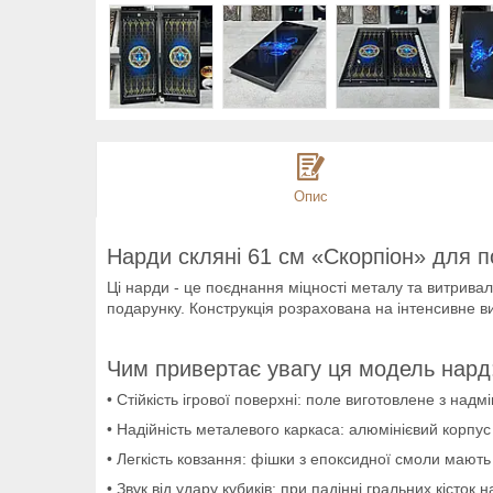
Опис
Нарди скляні 61 см «Скорпіон» для п
Ці нарди - це поєднання міцності металу та витривал
подарунку. Конструкція розрахована на інтенсивне 
Чим привертає увагу ця модель нард
• Стійкість ігрової поверхні: поле виготовлене з на
• Надійність металевого каркаса: алюмінієвий корпус
• Легкість ковзання: фішки з епоксидної смоли мают
• Звук від удару кубиків: при падінні гральних кісток