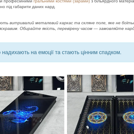
рди професійними
гральними костями (зарами)
з більярдного матері
но під габарити даних нард.
мають витривалий металевий каркас та скляне поле, яке не боїт
яскравим. Обирайте якість, перевірену часом — замовляйте нарди
надихають на емоції та стають цінним спадком.