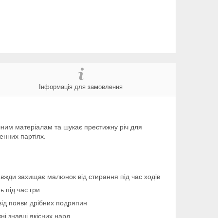
Інформація для замовлення
ичним матеріалам та шукає престижну річ для
енних партіях.
завжди захищає малюнок від стирання під час ходів
ь під час гри
від появи дрібних подряпин
жні знавці якісних нард