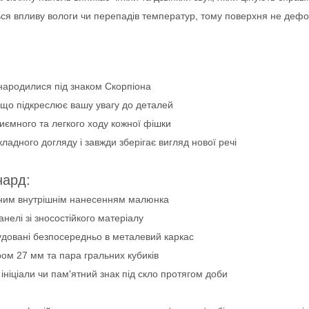
ться впливу вологи чи перепадів температур, тому поверхня не деф
 народилися під знаком Скорпіона
, що підкреслює вашу увагу до деталей
иємного та легкого ходу кожної фішки
кладного догляду і завжди зберігає вигляд нової речі
нард:
існим внутрішнім нанесенням малюнка
анелі зі зносостійкого матеріалу
вбудовані безпосередньо в металевий каркас
ром 27 мм та пара гральних кубиків
ініціали чи пам'ятний знак під скло протягом доби