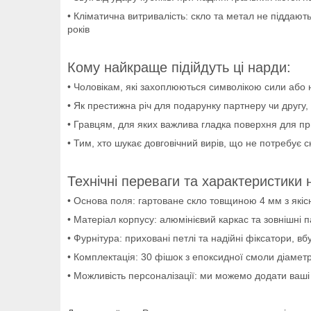
• Кліматична витривалість: скло та метал не піддаю
років
Кому найкраще підійдуть ці нарди:
• Чоловікам, які захоплюються символікою сили або
• Як престижна річ для подарунку партнеру чи другу
• Гравцям, для яких важлива гладка поверхня для пр
• Тим, хто шукає довговічний вирів, що не потребує с
Технічні переваги та характеристики 
• Основа поля: гартоване скло товщиною 4 мм з як
• Матеріал корпусу: алюмінієвий каркас та зовнішні п
• Фурнітура: приховані петлі та надійні фіксатори, 
• Комплектація: 30 фішок з епоксидної смоли діамет
• Можливість персоналізації: ми можемо додати ваші 