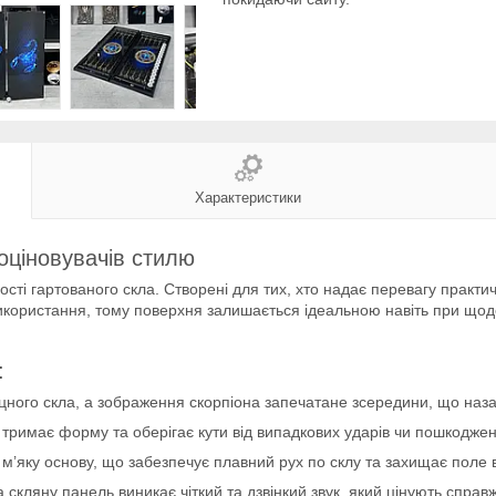
Характеристики
оціновувачів стилю
ості гартованого скла. Створені для тих, хто надає перевагу практ
використання, тому поверхня залишається ідеальною навіть при щод
:
дміцного скла, а зображення скорпіона запечатане зсередини, що на
 тримає форму та оберігає кути від випадкових ударів чи пошкоджен
ь м’яку основу, що забезпечує плавний рух по склу та захищає поле 
 на скляну панель виникає чіткий та дзвінкий звук, який цінують справ