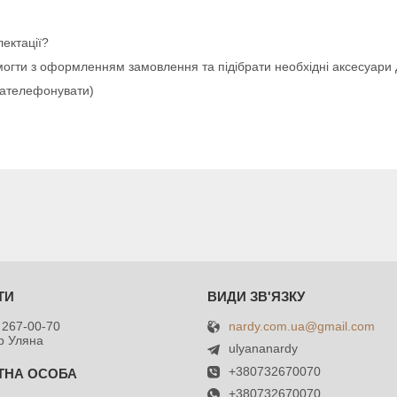
ектації?
могти з оформленням замовлення та підібрати необхідні аксесуари
зателефонувати)
nardy.com.ua@gmail.com
 267-00-70
р Уляна
ulyananardy
+380732670070
+380732670070