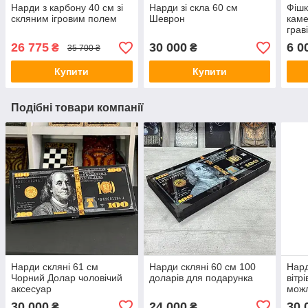
Нарди з карбону 40 см зі
Нарди зі скла 60 см
Фішк
скляним ігровим полем
Шеврон
каме
грав
26 775
30 000
6 0
₴
₴
35 700 ₴
Купити
Купити
Подібні товари компанії
Нарди скляні 61 см
Нарди скляні 60 см 100
Нард
Чорний Долар чоловічий
доларів для подарунка
вітр
аксесуар
можл
30 000
24 000
30 
₴
₴