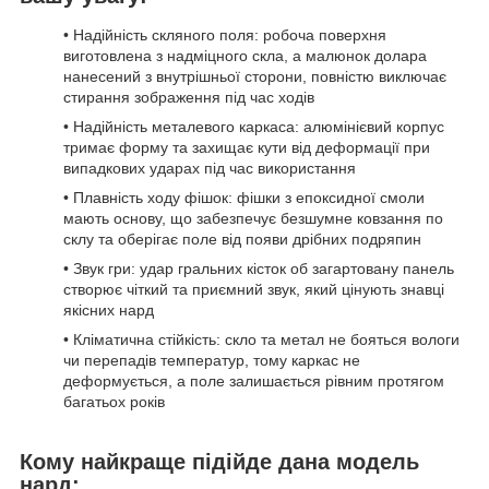
• Надійність скляного поля: робоча поверхня
виготовлена з надміцного скла, а малюнок долара
нанесений з внутрішньої сторони, повністю виключає
стирання зображення під час ходів
• Надійність металевого каркаса: алюмінієвий корпус
тримає форму та захищає кути від деформації при
випадкових ударах під час використання
• Плавність ходу фішок: фішки з епоксидної смоли
мають основу, що забезпечує безшумне ковзання по
склу та оберігає поле від появи дрібних подряпин
• Звук гри: удар гральних кісток об загартовану панель
створює чіткий та приємний звук, який цінують знавці
якісних нард
• Кліматична стійкість: скло та метал не бояться вологи
чи перепадів температур, тому каркас не
деформується, а поле залишається рівним протягом
багатьох років
Кому найкраще підійде дана модель
нард: