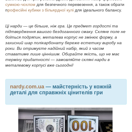
сумкою-чохлом
для безпечного перевезення, а також обрати
п
рофесійні кубики з більярдної кулі
для ідеального балансу.
Ці нарди — це більше, ніж гра. Це предмет гордості та
підтвердження вашого бездоганного смаку. Скляне поле не
боїться подряпин, металева корпус не змінює форму, а
захисний шар полікарбонату береже естетику виробу на
роки. Ви отримуєте надійний набір, який з часом
ставатиме лише ціннішим. Обирайте якість, що не має
терміну придатності — замовляйте скляні нарди в
металевому корпусі вже сьогодні!
nardy.com.ua
— майстерність у кожній
деталі для справжніх цінителів гри