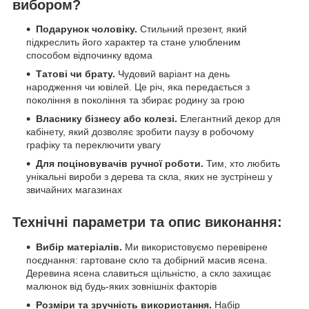
вибором?
Подарунок чоловіку.
Стильний презент, який
підкреслить його характер та стане улюбленим
способом відпочинку вдома
Татові чи брату.
Чудовий варіант на день
народження чи ювілей. Це річ, яка передається з
покоління в покоління та збирає родину за грою
Власнику бізнесу або колезі.
Елегантний декор для
кабінету, який дозволяє зробити паузу в робочому
графіку та переключити увагу
Для поціновувачів ручної роботи.
Тим, хто любить
унікальні вироби з дерева та скла, яких не зустрінеш у
звичайних магазинах
Технічні параметри та опис виконання:
Вибір матеріалів.
Ми використовуємо перевірене
поєднання: гартоване скло та добірний масив ясена.
Деревина ясена славиться щільністю, а скло захищає
малюнок від будь-яких зовнішніх факторів
Розміри та зручність використання.
Набір