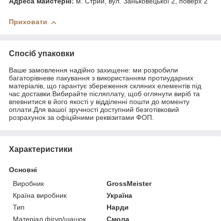
Адреса майстерні:
м. Стрий, вул. Заньковецької 2, поверх 2
Приховати
Спосіб упаковки
Ваше замовлення надійно захищене: ми розробили
багаторівневе пакування з використанням протиударних
матеріалів, що гарантує збереження скляних елементів під
час доставки.Вибирайте післяплату, щоб оглянути виріб та
впевнитися в його якості у відділенні пошти до моменту
оплати.Для вашої зручності доступний безготівковий
розрахунок за офіційними реквізитами ФОП.
Характеристики
Основні
Виробник
GrossMeister
Країна виробник
Україна
Тип
Нарди
Матеріал фігур/шашок
Смола