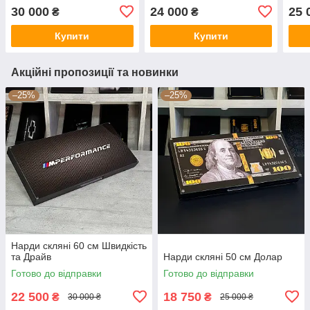
30 000
24 000
25 
₴
₴
Купити
Купити
Акційні пропозиції та новинки
–25%
–25%
Нарди скляні 60 см Швидкість
та Драйв
Нарди скляні 50 см Долар
Готово до відправки
Готово до відправки
22 500
18 750
₴
₴
30 000 ₴
25 000 ₴