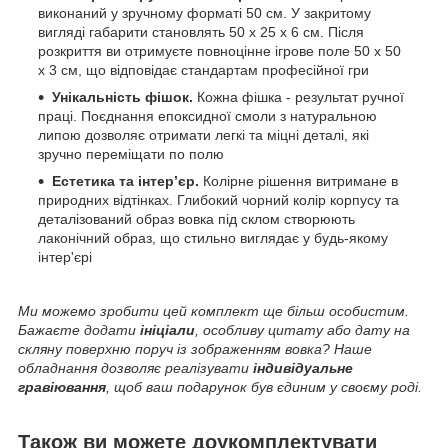
виконаний у зручному форматі 50 см. У закритому
вигляді габарити становлять 50 х 25 х 6 см. Після
розкриття ви отримуєте повноцінне ігрове поле 50 х 50
х 3 см, що відповідає стандартам професійної гри
Унікальність фішок.
Кожна фішка - результат ручної
праці. Поєднання епоксидної смоли з натуральною
липою дозволяє отримати легкі та міцні деталі, які
зручно переміщати по полю
Естетика та інтер’єр.
Колірне рішення витримане в
природних відтінках. Глибокий чорний колір корпусу та
деталізований образ вовка під склом створюють
лаконічний образ, що стильно виглядає у будь-якому
інтер'єрі
Ми можемо зробити цей комплект ще більш особистим.
Бажаєте додати
ініціали
, особливу цитату або дату на
скляну поверхню поруч із зображенням вовка? Наше
обладнання дозволяє реалізувати
індивідуальне
гравіювання
, щоб ваш подарунок був єдиним у своєму роді.
Також ви можете доукомплектувати