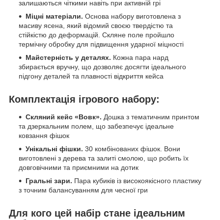
залишаються чіткими навіть при активній грі
Міцні матеріали.
Основа набору виготовлена з
масиву ясена, який відомий своєю твердістю та
стійкістю до деформацій. Скляне поле пройшло
термічну обробку для підвищення ударної міцності
Майстерність у деталях.
Кожна пара нард
збирається вручну, що дозволяє досягти ідеального
підгону деталей та плавності відкриття кейса
Комплектація ігрового набору:
Скляний кейс «Вовк».
Дошка з тематичним принтом
та дзеркальним полем, що забезпечує ідеальне
ковзання фішок
Унікальні фішки.
30 комбінованих фішок. Вони
виготовлені з дерева та залиті смолою, що робить їх
довговічними та приємними на дотик
Гральні зари.
Пара кубиків із високоякісного пластику
з точним балансуванням для чесної гри
Для кого цей набір стане ідеальним