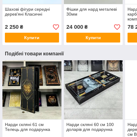
Шахові фігури середні
Фішки для нард металеві
Нард
дерев'яні Класичні
30мм
карб
комп
2 250
24 000
78 
₴
₴
Купити
Купити
Подібні товари компанії
Нарди скляні 61 см
Нарди скляні 60 см 100
Нард
Телець для подарунка
доларів для подарунка
дере
см В