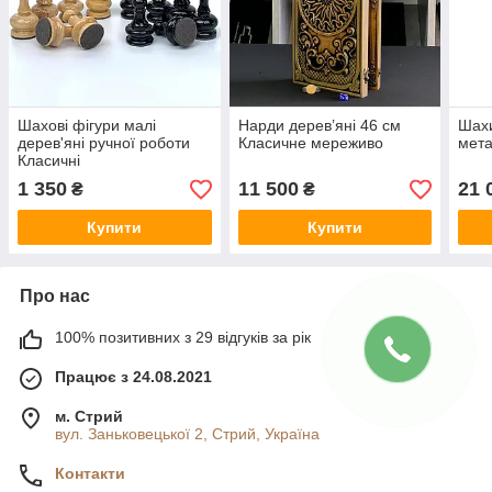
Шахові фігури малі
Нарди дерев’яні 46 см
Шахи
дерев'яні ручної роботи
Класичне мереживо
мета
Класичні
1 350
11 500
21 
₴
₴
Купити
Купити
Про нас
100% позитивних з 29 відгуків за рік
Працює з 24.08.2021
м. Стрий
вул. Заньковецької 2, Стрий, Україна
Контакти