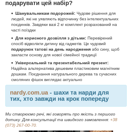
подарувати цей набір?
Шанувальникам подорожей:
Чудове рішення для
людей, які не уявляють відпочинку без інтелектуальних
поєдинків. Завдяки вазі 2 кг комплект розрахований на
часті поїздки
Для корисного дозвілля з дітьми:
Перевірений
спосіб відволікти дитину від гаджетів. Це чудовий
подарунок татові на день народження
або сину, щоб
закласти основу для нової сімейної традиції
Універсальний та презентабельний презент:
Надійна альтернатива дешевим пластиковим магнітним
дошкам. Поєднання натурального дерева та сучасних
смоляних фішок виглядає актуально
nardy.com.ua
- шахи та нарди для
тих, хто завжди на крок попереду
Ми створюємо речі, які говорять про якість з першого
дотику. Для консультації та швидкого замовлення:
+38
(073) 267-00-70.