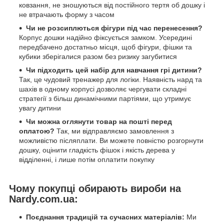
ковзання, не зношуються від постійного тертя об дошку і
не втрачають форму з часом
Чи не розсиплються фігури під час перенесення?
Корпус дошки надійно фіксується замком. Усередині
передбачено достатньо місця, щоб фігури, фішки та
кубики зберігалися разом без ризику загубитися
Чи підходить цей набір для навчання грі дитини?
Так, це чудовий тренажер для логіки. Наявність нард та
шахів в одному корпусі дозволяє чергувати складні
стратегії з більш динамічними партіями, що утримує
увагу дитини
Чи можна оглянути товар на пошті перед
оплатою?
Так, ми відправляємо замовлення з
можливістю післяплати. Ви можете повністю розгорнути
дошку, оцінити гладкість фішок і якість дерева у
відділенні, і лише потім оплатити покупку
Чому покупці обирають вироби на
Nardy.com.ua:
Поєднання традицій та сучасних матеріалів:
Ми