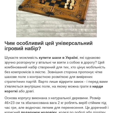
Чим особливий цей універсальний
ігровий набір?
Шукаєте можливість
купити шахи в Україні
, які однаково
зручно розгорнути у вітальні чи взяти з собою в дорогу? Цей
комбінований набір створений для тих, хто цінує мобільність
без компромісів із якістю. Зовнішня сторона пропонує чітке
шахове поле з контрастною розміткою для вивірених
стратегічних партій. Варто лише відкрити замок - і перед вами
з'являється внутрішнє поле, на якому можна грати в
нарди
короткі
або довгі.
Основа корпусу виконана з натуральної деревини. Розмір
46×23 см та збалансована вага 2 кг роблять виріб стійким під
час гри, але водночас легким для перенесення. Це доречний і
корисний
подарунок чоловіку
, колезі по роботі або підлітку,