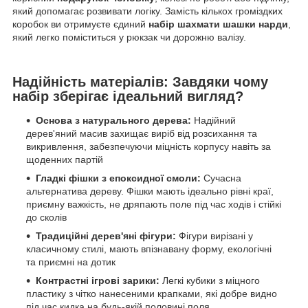
який допомагає розвивати логіку. Замість кількох громіздких
коробок ви отримуєте єдиний
набір шахмати шашки нарди
,
який легко поміститься у рюкзак чи дорожню валізу.
Надійність матеріалів: Завдяки чому
набір зберігає ідеальний вигляд?
Основа з натурального дерева:
Надійний
дерев'яний масив захищає виріб від розсихання та
викривлення, забезпечуючи міцність корпусу навіть за
щоденних партій
Гладкі фішки з епоксидної смоли:
Сучасна
альтернатива дереву. Фішки мають ідеально рівні краї,
приємну важкість, не дряпають поле під час ходів і стійкі
до сколів
Традиційні дерев'яні фігури:
Фігури вирізані у
класичному стилі, мають впізнавану форму, екологічні
та приємні на дотик
Контрастні ігрові зарики:
Легкі кубики з міцного
пластику з чітко нанесеними крапками, які добре видно
під час кидка на будь-якій половині поля