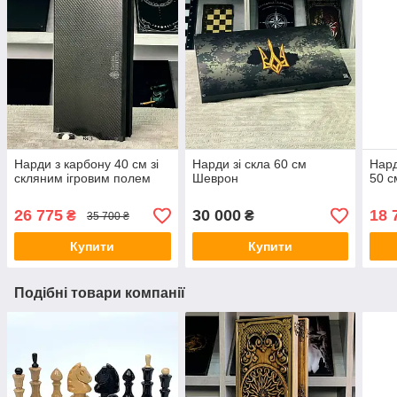
Нарди з карбону 40 см зі
Нарди зі скла 60 см
Нард
скляним ігровим полем
Шеврон
50 с
26 775
30 000
18 
₴
₴
35 700 ₴
Купити
Купити
Подібні товари компанії