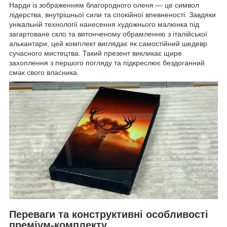
Нарди із зображенням благородного оленя — це символ
лідерства, внутрішньої сили та спокійної впевненості. Завдяки
унікальній технології нанесення художнього малюнка під
загартоване скло та витонченому обрамленню з італійської
алькантари, цей комплект виглядає як самостійний шедевр
сучасного мистецтва. Такий презент викликає щире
захоплення з першого погляду та підкреслює бездоганний
смак свого власника.
Переваги та конструктивні особливості
преміум-комплекту