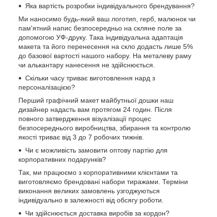
Яка вартість розробки індивідуального брендування?
Ми наносимо будь-який ваш логотип, герб, малюнок чи
пам'ятний напис безпосередньо на скляне поле за
допомогою УФ-друку. Така індивідуальна адаптація
макета та його перенесення на скло додасть лише 5%
до базової вартості нашого набору. На металеву раму
чи алькантару нанесення не здійснюється.
Скільки часу триває виготовлення нард з
персоналізацією?
Перший графічний макет майбутньої дошки наш
дизайнер надасть вам протягом 24 годин. Після
повного затвердження візуалізації процес
безпосереднього виробництва, збирання та контролю
якості триває від 3 до 7 робочих тижнів.
Чи є можливість замовити оптову партію для
корпоративних подарунків?
Так, ми працюємо з корпоративними клієнтами та
виготовляємо брендовані набори тиражами. Терміни
виконання великих замовлень узгоджуються
індивідуально в залежності від обсягу роботи.
Чи здійснюється доставка виробів за кордон?