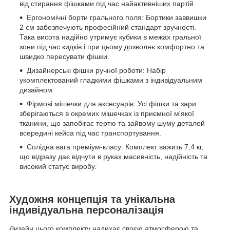
від стирання фішками під час найактивніших партій.
Ергономічні борти грального поля: Бортики заввишки
2 см забезпечують професійний стандарт зручності.
Така висота надійно утримує кубики в межах гральної
зони під час кидків і при цьому дозволяє комфортно та
швидко пересувати фішки.
Дизайнерські фішки ручної роботи: Набір
укомплектований гладкими фішками з індивідуальним
дизайном
Фірмові мішечки для аксесуарів: Усі фішки та зари
зберігаються в окремих мішечках із приємної м'якої
тканини, що запобігає тертю та зайвому шуму деталей
всередині кейса під час транспортування.
Солідна вага преміум-класу: Комплект важить 7,4 кг,
що відразу дає відчути в руках масивність, надійність та
високий статус виробу.
Художня концепція та унікальна
індивідуальна персоналізація
Дизайн цього комплекту надихає своєю атмосферою та