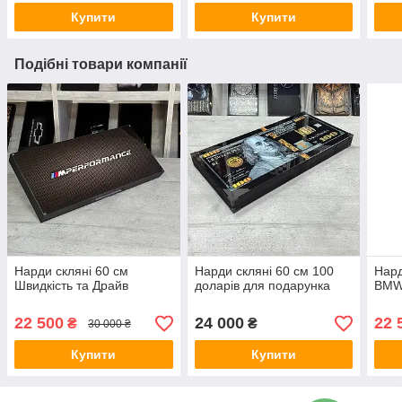
Купити
Купити
Подібні товари компанії
Нарди скляні 60 см
Нарди скляні 60 см 100
Нард
Швидкість та Драйв
доларів для подарунка
BMW
22 500
24 000
22 
₴
₴
30 000 ₴
Купити
Купити