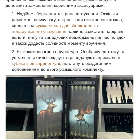
доповнити замовлення корисними аксесуарами:
Надійне зберігання та транспортування: Оскільки
рама має велику вагу, а ігрові зони виготовлені зі скла,
спеціальна
сумка-чохол для зберігання та
подарункового упакування
надійно захистить набір від
вологи, пилу та випадкових пошкоджень під час поїздок,
а також додасть солідності моменту вручення.
Ексклюзивна ігрова фурнітура: Особливу естетику та
унікальні тактильні відчуття грі подарують преміальні
кубики з більярдної кулі
, які стануть бездоганним
доповненням до цього розкішного комплекту.