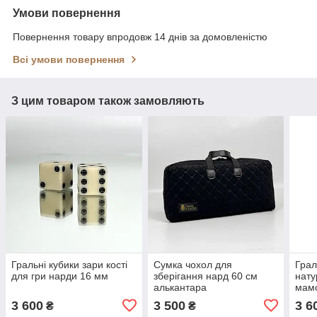
Умови повернення
Повернення товару впродовж 14 днів за домовленістю
Всі умови повернення
З цим товаром також замовляють
Гральні кубики зари кості
Сумка чохол для
Грал
для гри нарди 16 мм
зберігання нард 60 см
нату
алькантара
мам
3 600
3 500
3 6
₴
₴