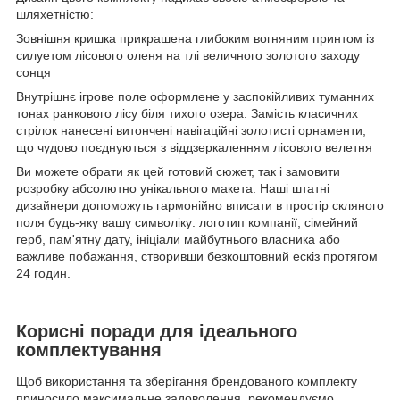
шляхетністю:
Зовнішня кришка прикрашена глибоким вогняним принтом із
силуетом лісового оленя на тлі величного золотого заходу
сонця
Внутрішнє ігрове поле оформлене у заспокійливих туманних
тонах ранкового лісу біля тихого озера. Замість класичних
стрілок нанесені витончені навігаційні золотисті орнаменти,
що чудово поєднуються з віддзеркаленням лісового велетня
Ви можете обрати як цей готовий сюжет, так і замовити
розробку абсолютно унікального макета. Наші штатні
дизайнери допоможуть гармонійно вписати в простір скляного
поля будь-яку вашу символіку: логотип компанії, сімейний
герб, пам'ятну дату, ініціали майбутнього власника або
важливе побажання, створивши безкоштовний ескіз протягом
24 годин.
Корисні поради для ідеального
комплектування
Щоб використання та зберігання брендованого комплекту
приносило максимальне задоволення, рекомендуємо