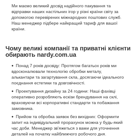
Ми маємо великий досвід надійного пакування та
відправки наших настільних ігор у різні країни світу за
допомогою перевірених міжнародних поштових служб.
Наш менеджер підбере найкращий тариф для вашої
країни.
Чому великі компанії та приватні клієнти
обирають nardy.com.ua
Понад 7 років досвіду: Протягом багатьох років ми
вдосконалювали технологію обробки металу,
алькантари та загартування скла, досягаючи ідеального
поєднання естетики та довговічності.
Проектування дизайну за 24 години: Наші фахівці
оперативно розробляють ескізи брендування на склі,
враховуючи всі корпоративні стандарти та побажання
замовника.
Прийом та обробка заявок без вихідних: Оформити
запит на індивідуальний прорахунок можна у будь-який
час доби. Менеджер зв'яжеться з вами для уточнення
деталей на початку найближчого робочого дня.