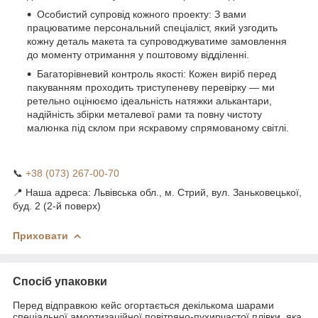
Особистий супровід кожного проекту: З вами
працюватиме персональний спеціаліст, який узгодить
кожну деталь макета та супроводжуватиме замовлення
до моменту отримання у поштовому відділенні.
Багаторівневий контроль якості: Кожен виріб перед
пакуванням проходить триступеневу перевірку — ми
ретельно оцінюємо ідеальність натяжки алькантари,
надійність збірки металевої рами та повну чистоту
малюнка під склом при яскравому спрямованому світлі.
📞
+38 (073) 267-00-70
📍 Наша адреса: Львівська обл., м. Стрий, вул. Заньковецької,
буд. 2 (2-й поверх)
Приховати
Спосіб упаковки
Перед відправкою кейс огортається декількома шарами
спеціальної амортизаційної повітряно-пухирчастої плівки, яка