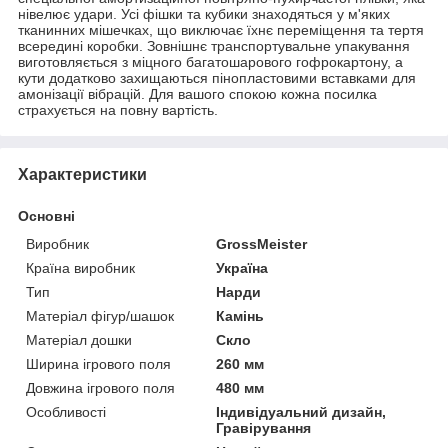
нівелює удари. Усі фішки та кубики знаходяться у м'яких
тканинних мішечках, що виключає їхнє переміщення та тертя
всередині коробки. Зовнішнє транспортувальне упакування
виготовляється з міцного багатошарового гофрокартону, а
кути додатково захищаються пінопластовими вставками для
амонізації вібрацій. Для вашого спокою кожна посилка
страхується на повну вартість.
Характеристики
Основні
Виробник
GrossMeister
Країна виробник
Україна
Тип
Нарди
Матеріал фігур/шашок
Камінь
Матеріал дошки
Скло
Ширина ігрового поля
260 мм
Довжина ігрового поля
480 мм
Особливості
Індивідуальний дизайн,
Гравірування