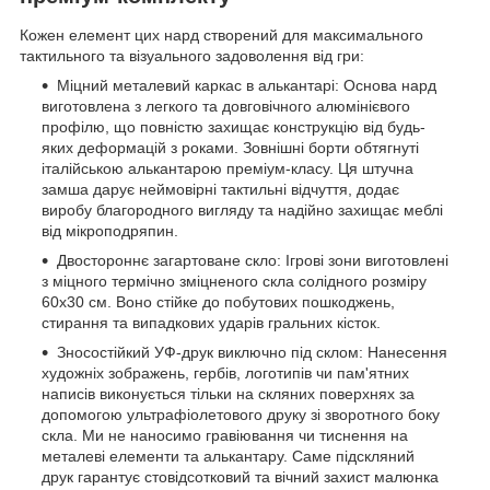
Кожен елемент цих нард створений для максимального
тактильного та візуального задоволення від гри:
Міцний металевий каркас в алькантарі: Основа нард
виготовлена з легкого та довговічного алюмінієвого
профілю, що повністю захищає конструкцію від будь-
яких деформацій з роками. Зовнішні борти обтягнуті
італійською алькантарою преміум-класу. Ця штучна
замша дарує неймовірні тактильні відчуття, додає
виробу благородного вигляду та надійно захищає меблі
від мікроподряпин.
Двостороннє загартоване скло: Ігрові зони виготовлені
з міцного термічно зміцненого скла солідного розміру
60х30 см. Воно стійке до побутових пошкоджень,
стирання та випадкових ударів гральних кісток.
Зносостійкий УФ-друк виключно під склом: Нанесення
художніх зображень, гербів, логотипів чи пам'ятних
написів виконується тільки на скляних поверхнях за
допомогою ультрафіолетового друку зі зворотного боку
скла. Ми не наносимо гравіювання чи тиснення на
металеві елементи та алькантару. Саме підскляний
друк гарантує стовідсотковий та вічний захист малюнка