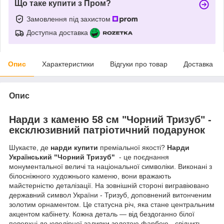
Що таке купити з Пром?
Замовлення під захистом
Доступна доставка
Опис
Характеристики
Відгуки про товар
Доставка
Опис
Нарди з каменю 58 см "Чорний Тризуб" -
ексклюзивний патріотичний подарунок
Шукаєте, де
нарди купити
преміальної якості?
Нарди
Український "Чорний Тризуб"
- це поєднання
монументальної величі та національної символіки. Виконані з
білосніжного художнього каменю, вони вражають
майстерністю деталізації. На зовнішній стороні вигравіювано
державний символ України - Тризуб, доповнений витонченим
золотим орнаментом. Це статусна річ, яка стане центральним
акцентом кабінету. Кожна деталь — від бездоганно білої
поверхні до ювелірної заливки золотою фарбою - свідчить