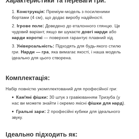
Характеристики та переваги гри:
Конструкція:
Преміум-модель з посиленими
бортами (4 см), що додає виробу надійності.
Ігрове поле:
Доведено до еталонного глянцю. Це
чудовий варіант, якщо ви шукаєте
довгі нарди
або
нарди короткі
— поверхня гарантує плавний хід.
Універсальність:
Підходять для будь-якого стилю
гри.
Нарди — гра
, яка вимагає якості, і наша модель
ідеально для цього створена.
Комплектація:
Набір повністю укомплектований для професійної гри:
Кам'яні фішки:
30 штук з гравіюванням Тризуба (у
нас ви можете знайти і окремо якісні
фішки для нард
).
Гральні зари:
2 професійні кубики для ідеального
звуку.
Ідеально підходить як: