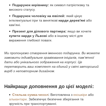
Подарунок керівнику:
як символ патріотизму та
високого статусу.
Подарунок чоловіку на ювілей:
який цінує
інтелектуальні ігри та виняткові
нарди дерев'яні
або
кам'яні.
Презент для ділового партнера:
якщо ви хочете
купити нарди у Львові
або в іншому місті для
вираження глибокої поваги.
Ми пропонуємо створення іменного подарунка. Ви можете
замовити індивідуальне гравіювання ініціалів, пам’ятної
дати або унікального зображення на корпусі. Це
перетворить ваш комплект на єдиний у світі авторський
виріб з неповторним дизайном.
Найкраще доповнення до цієї моделі:
Стильна сумка-чехол
:
Виготовлена з
екошкіри
або
алькантари
. Забезпечує безпечне зберігання та
зручність при транспортуванні.