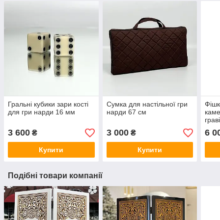
Гральні кубики зари кості
Сумка для настільної гри
Фішк
для гри нарди 16 мм
нарди 67 см
каме
грав
3 600
3 000
6 0
₴
₴
Купити
Купити
Подібні товари компанії