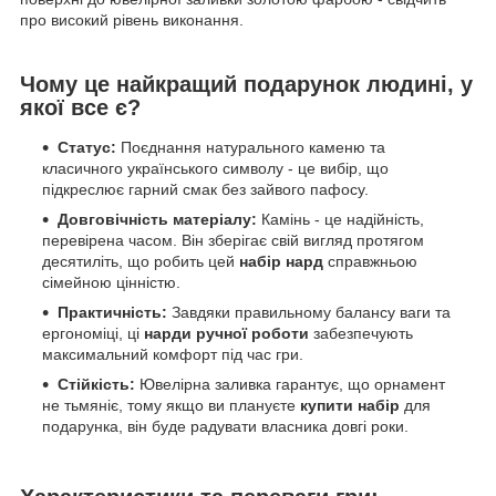
про високий рівень виконання.
Чому це найкращий подарунок людині, у
якої все є?
Статус:
Поєднання натурального каменю та
класичного українського символу - це вибір, що
підкреслює гарний смак без зайвого пафосу.
Довговічність матеріалу:
Камінь - це надійність,
перевірена часом. Він зберігає свій вигляд протягом
десятиліть, що робить цей
набір нард
справжньою
сімейною цінністю.
Практичність:
Завдяки правильному балансу ваги та
ергономіці, ці
нарди ручної роботи
забезпечують
максимальний комфорт під час гри.
Стійкість:
Ювелірна заливка гарантує, що орнамент
не тьмяніє, тому якщо ви плануєте
купити набір
для
подарунка, він буде радувати власника довгі роки.