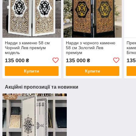
Нарди з каменю 58 см
Нарди з чорного каменю
Прем
Чорний Лев преміум
58 см Золотий Лев
каме
модель
преміум
Бітк
135 000
135 000
135
₴
₴
Купити
Купити
Акційні пропозиції та новинки
–25%