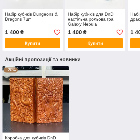
Набір кубиків Dungeons &
Набір кубиків для DnD
Набі
Dragons 7шт
настільна рольова гра
драк
Galaxy Nebula
1 400
1 400
1 4
₴
₴
Купити
Купити
Акційні пропозиції та новинки
–20%
Коробка для кубиків DnD