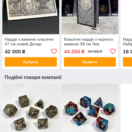
Нарди з каменю класичні
Класичні нарди з чорного
Нард
47 см новий Долар
каменю 58 см Лев
Лабі
42 000
44 250
16 
₴
₴
59 000 ₴
Купити
Купити
Подібні товари компанії