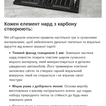
Кожен елемент нард з карбону
створюють:
Ми об’єднали класичні правила настільної гри із сучасними
матеріалами, щоб забезпечити ідеальні тактильні та візуальні
відчуття від кожної зіграної партії:
Темний фасад товщиною 1 мм:
Зовнішня частина
нард повністю покрита товстим шаром сучасного
міцного матеріалу, який використовується в деталях
швидкісних автомобілів. Його тривимірне плетіння
заломлює світло та створює гарний візуальний
візерунок, який не стирається і не втрачає своєї
текстури
Міцна рама з добірного ясеня:
Основа виробу
виготовлена з масиву натурального ясеня, що надає
набору природного тепла та стійкості до будь-яких
зовнішніх умов
Скляне поле з темним малюнком та смолою: