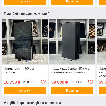
Купити
Купити
Подібні товари компанії
Нарди скляні 50 см
Нарди карбонові 60 см з
Нард
Карбон
металевими фішками
наст
чоло
18 750
69 000
69 
₴
₴
25 000 ₴
92 000 ₴
Купити
Купити
Акційні пропозиції та новинки