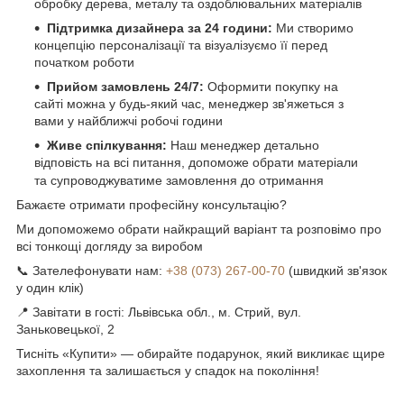
обробку дерева, металу та оздоблювальних матеріалів
Підтримка дизайнера за 24 години:
Ми створимо
концепцію персоналізації та візуалізуємо її перед
початком роботи
Прийом замовлень 24/7:
Оформити покупку на
сайті можна у будь-який час, менеджер зв'яжеться з
вами у найближчі робочі години
Живе спілкування:
Наш менеджер детально
відповість на всі питання, допоможе обрати матеріали
та супроводжуватиме замовлення до отримання
Бажаєте отримати професійну консультацію?
Ми допоможемо обрати найкращий варіант та розповімо про
всі тонкощі догляду за виробом
📞 Зателефонувати нам:
+38 (073) 267-00-70
(швидкий зв'язок
у один клік)
📍 Завітати в гості: Львівська обл., м. Стрий, вул.
Заньковецької, 2
Тисніть «Купити» — обирайте подарунок, який викликає щире
захоплення та залишається у спадок на покоління!