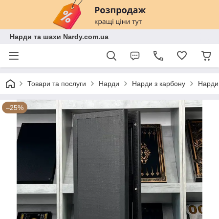
Нарди та шахи Nardy.com.ua
Товари та послуги
Нарди
Нарди з карбону
Нарди
–25%