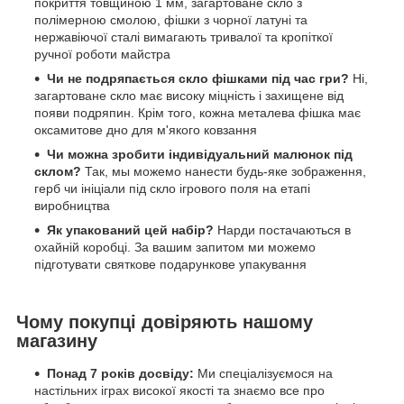
покриття товщиною 1 мм, загартоване скло з
полімерною смолою, фішки з чорної латуні та
нержавіючої сталі вимагають тривалої та кропіткої
ручної роботи майстра
Чи не подряпається скло фішками під час гри?
Ні,
загартоване скло має високу міцність і захищене від
появи подряпин. Крім того, кожна металева фішка має
оксамитове дно для м'якого ковзання
Чи можна зробити індивідуальний малюнок під
склом?
Так, мы можемо нанести будь-яке зображення,
герб чи ініціали під скло ігрового поля на етапі
виробництва
Як упакований цей набір?
Нарди постачаються в
охайній коробці. За вашим запитом ми можемо
підготувати святкове подарункове упакування
Чому покупці довіряють нашому
магазину
Понад 7 років досвіду:
Ми спеціалізуємося на
настільних іграх високої якості та знаємо все про