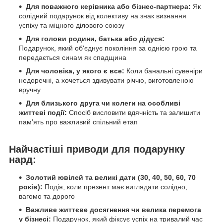
Для поважного керівника або бізнес-партнера:
Як
солідний подарунок від колективу на знак визнання
успіху та міцного ділового союзу
Для голови родини, батька або дідуся:
Подарунок, який об'єднує покоління за однією грою та
передається синам як спадщина
Для чоловіка, у якого є все:
Коли банальні сувеніри
недоречні, а хочеться здивувати річчю, виготовленою
вручну
Для близького друга чи колеги на особливі
життєві події:
Спосіб висловити вдячність та залишити
пам’ять про важливий спільний етап
Найчастіші приводи для подарунку
нард:
Золотий ювілей та великі дати (30, 40, 50, 60, 70
років):
Подія, коли презент має виглядати солідно,
вагомо та дорого
Важливе життєве досягнення чи велика перемога
у бізнесі:
Подарунок, який фіксує успіх на тривалий час