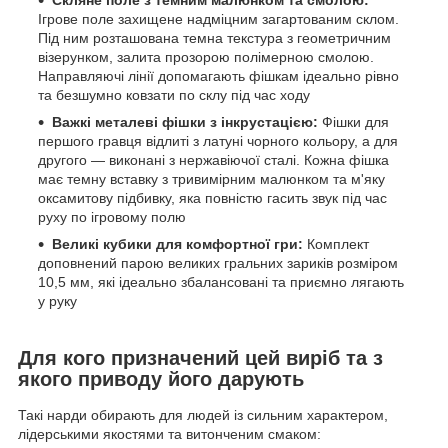
Ігрове поле захищене надміцним загартованим склом.
Під ним розташована темна текстура з геометричним
візерунком, залита прозорою полімерною смолою.
Направляючі лінії допомагають фішкам ідеально рівно
та безшумно ковзати по склу під час ходу
Важкі металеві фішки з інкрустацією:
Фішки для
першого гравця відлиті з латуні чорного кольору, а для
другого — виконані з нержавіючої сталі. Кожна фішка
має темну вставку з тривимірним малюнком та м'яку
оксамитову підбивку, яка повністю гасить звук під час
руху по ігровому полю
Великі кубики для комфортної гри:
Комплект
доповнений парою великих гральних зариків розміром
10,5 мм, які ідеально збалансовані та приємно лягають
у руку
Для кого призначений цей виріб та з
якого приводу його дарують
Такі нарди обирають для людей із сильним характером,
лідерськими якостями та витонченим смаком: