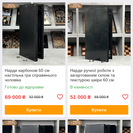
–25%
–25%
Нарди карбонові 60 см
Нарди ручної роботи з
настільна гра справжнього
загартованим склом та
чоловіка
текстурою шкіри 60 см
Готово до відправки
В наявності
69 000
51 000
₴
₴
92 000 ₴
68 000 ₴
Купити
Купити
–25%
–25%