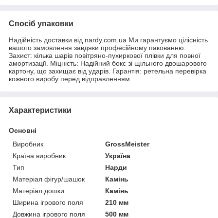
Спосіб упаковки
Надійність доставки від nardy.com.ua Ми гарантуємо цілісність
вашого замовлення завдяки професійному пакованню:
Захист: кілька шарів повітряно-пухиркової плівки для повної
амортизації. Міцність: Надійний бокс зі щільного двошарового
картону, що захищає від ударів. Гарантія: ретельна перевірка
кожного виробу перед відправленням.
Характеристики
Основні
Виробник
GrossMeister
Країна виробник
Україна
Тип
Нарди
Матеріал фігур/шашок
Камінь
Матеріал дошки
Камінь
Ширина ігрового поля
210 мм
Довжина ігрового поля
500 мм