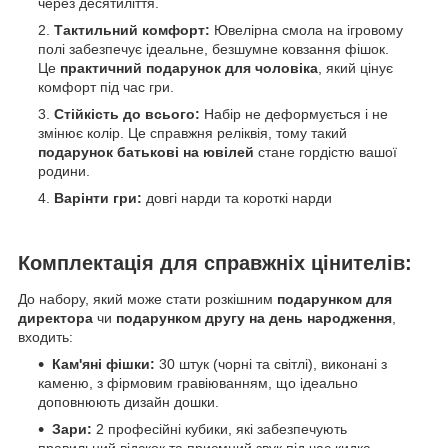
через десятиліття.
Тактильний комфорт:
Ювелірна смола на ігровому
полі забезпечує ідеальне, безшумне ковзання фішок.
Це
практичний подарунок для чоловіка
, який цінує
комфорт під час гри.
Стійкість до всього:
Набір не деформується і не
змінює колір. Це справжня реліквія, тому такий
подарунок батькові на ювілей
стане гордістю вашої
родини.
Варінти гри:
довгі нарди та короткі нарди
Комплектація для справжніх цінителів:
До набору, який може стати розкішним
подарунком для
директора
чи
подарунком другу на день народження
,
входить:
Кам'яні фішки:
30 штук (чорні та світлі), виконані з
каменю, з фірмовим гравіюванням, що ідеально
доповнюють дизайн дошки.
Зари:
2 професійні кубики, які забезпечують
правильний відскок та приємний звук під час кидка.