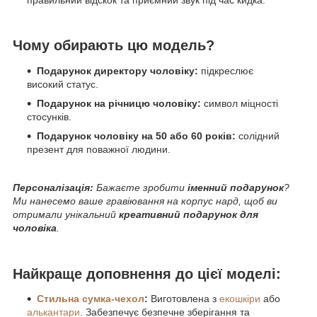
Чому обирають цю модель?
Подарунок директору чоловіку:
підкреслює
високий статус.
Подарунок на річницю чоловіку:
символ міцності
стосунків.
Подарунок чоловіку на 50 або 60 років:
солідний
презент для поважної людини.
Персоналізація:
Бажаєте зробити
іменний подарунок
?
Ми нанесемо ваше гравіювання на корпус нард, щоб ви
отримали унікальний
креативний подарунок для
чоловіка
.
Найкраще доповнення до цієї моделі:
Стильна сумка-чехол
:
Виготовлена з
екошкіри
або
алькантари
. Забезпечує безпечне зберігання та