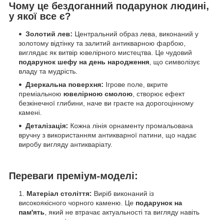
Чому це бездоганний подарунок людині,
у якої все є?
Золотий лев:
Центральний образ лева, виконаний у
золотому відтінку та залитий антикварною фарбою,
виглядає як витвір ювелірного мистецтва. Це чудовий
подарунок шефу на день народження
, що символізує
владу та мудрість.
Дзеркальна поверхня:
Ігрове поле, вкрите
преміальною
ювелірною смолою
, створює ефект
безкінечної глибини, наче ви граєте на дорогоцінному
камені.
Деталізація:
Кожна лінія орнаменту промальована
вручну з використанням антикварної патини, що надає
виробу вигляду антикваріату.
Переваги преміум-моделі:
Матеріал століття:
Виріб виконаний із
високоякісного чорного каменю. Це
подарунок на
пам'ять
, який не втрачає актуальності та вигляду навіть