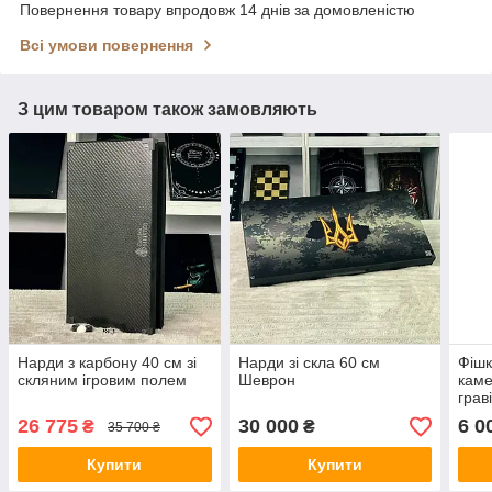
Повернення товару впродовж 14 днів за домовленістю
Всі умови повернення
З цим товаром також замовляють
Нарди з карбону 40 см зі
Нарди зі скла 60 см
Фішк
скляним ігровим полем
Шеврон
каме
грав
26 775
30 000
6 0
₴
₴
35 700 ₴
Купити
Купити