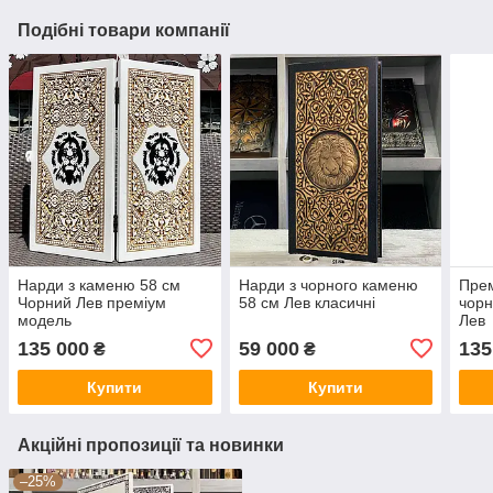
Подібні товари компанії
Нарди з каменю 58 см
Нарди з чорного каменю
Прем
Чорний Лев преміум
58 см Лев класичні
чорн
модель
Лев
135 000
59 000
135
₴
₴
Купити
Купити
Акційні пропозиції та новинки
–25%