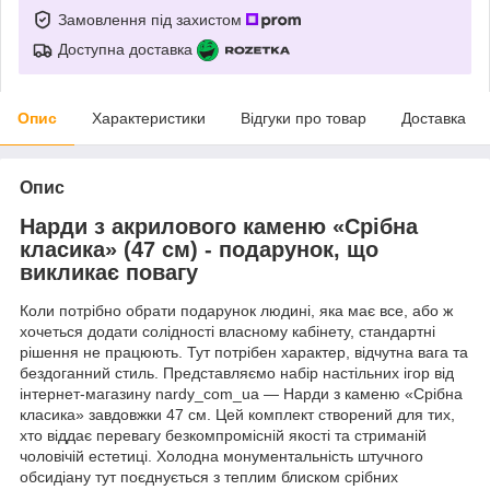
Замовлення під захистом
Доступна доставка
Опис
Характеристики
Відгуки про товар
Доставка
Опис
Нарди з акрилового каменю «Срібна
класика» (47 см) - подарунок, що
викликає повагу
Коли потрібно обрати подарунок людині, яка має все, або ж
хочеться додати солідності власному кабінету, стандартні
рішення не працюють. Тут потрібен характер, відчутна вага та
бездоганний стиль. Представляємо набір настільних ігор від
інтернет-магазину nardy_com_ua — Нарди з каменю «Срібна
класика» завдовжки 47 см. Цей комплект створений для тих,
хто віддає перевагу безкомпромісній якості та стриманій
чоловічій естетиці. Холодна монументальність штучного
обсидіану тут поєднується з теплим блиском срібних