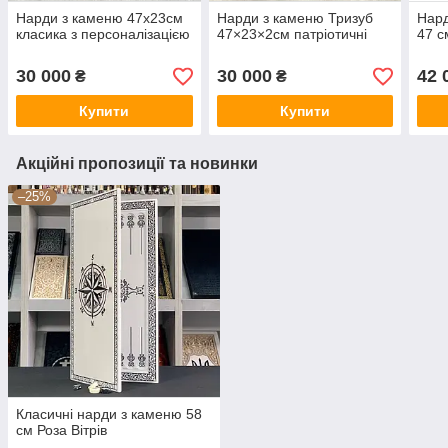
Нарди з каменю 47х23см
Нарди з каменю Тризуб
Нард
класика з персоналізацією
47×23×2см патріотичні
47 с
30 000
30 000
42 
₴
₴
Купити
Купити
Акційні пропозиції та новинки
–25%
Класичні нарди з каменю 58
см Роза Вітрів