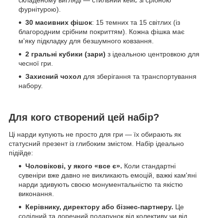
фурнітурою).
30 масивних фішок
: 15 темних та 15 світлих (із
благородним срібним покриттям). Кожна фішка має
м'яку підкладку для безшумного ковзання.
2 гральні кубики (зари)
з ідеальною центровкою для
чесної гри.
Захисний чохол
для зберігання та транспортування
набору.
Для кого створений цей набір?
Ці нарди купують не просто для гри — їх обирають як
статусний презент із глибоким змістом. Набір ідеально
підійде:
Чоловікові, у якого «все є».
Коли стандартні
сувеніри вже давно не викликають емоцій, важкі кам'яні
нарди здивують своєю монументальністю та якістю
виконання.
Керівнику, директору або бізнес-партнеру.
Це
солідний та доречний подарунок від колективу чи від