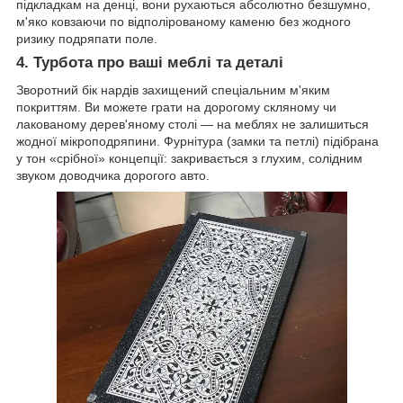
підкладкам на денці, вони рухаються абсолютно безшумно,
м'яко ковзаючи по відполірованому каменю без жодного
ризику подряпати поле.
4. Турбота про ваші меблі та деталі
Зворотний бік нардів захищений спеціальним м'яким
покриттям. Ви можете грати на дорогому скляному чи
лакованому дерев'яному столі — на меблях не залишиться
жодної мікроподряпини. Фурнітура (замки та петлі) підібрана
у тон «срібної» концепції: закривається з глухим, солідним
звуком доводчика дорогого авто.