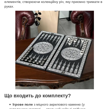
елементів, створюючи колекційну річ, яку приємно тримати в
руках.
Що входить до комплекту?
Ігрове поле
з міцного акрилового каменю (у
складеному вигляді — стильний кейс зі срібною