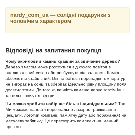
nardy_com_ua — солідні подарунки з
чоловічим характером
Відповіді на запитання покупця
Чому акриловий камінь кращий за звичайне дерево?
Дерево з часом може розсохтися від сухого повітря в
опалювальний сезон або розбухнути від вологості. Камінь
абсолютно стабільний. Він не боїться перепадів температур,
не вигорає на сонці та зберігає ідеально рівну площину поля
десятиліттями. До того ж, важкість каменю дарує зовсім інші
тактильні відчуття від гри.
Чи можна зробити набір ще більш індивідуальним?
Так.
Ми можемо нанести персональне лазерне гравіювання
(ініціали, логотип компанії, пам'ятну дату або побажання) на
металеву табличку. Це перетворить комплект на іменний
презент.