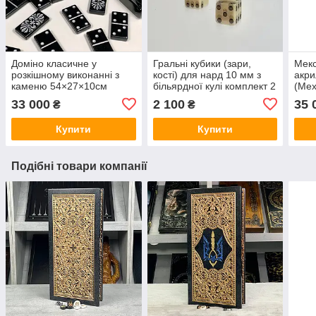
Доміно класичне у
Гральні кубики (зари,
Мекс
розкішному виконанні з
кості) для нард 10 мм з
акри
каменю 54×27×10см
більярдної кулі комплект 2
(Mex
шт
33 000
2 100
35 
₴
₴
Купити
Купити
Подібні товари компанії