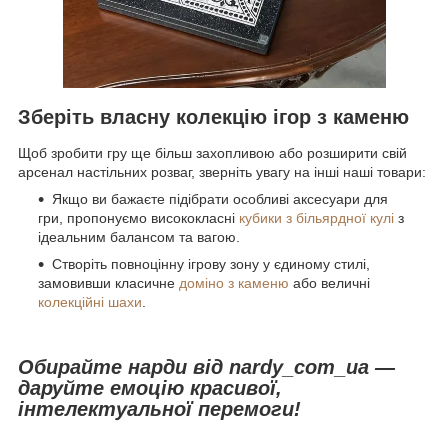
Зберіть власну колекцію ігор з каменю
Щоб зробити гру ще більш захопливою або розширити свій
арсенал настільних розваг, зверніть увагу на інші наші товари:
Якщо ви бажаєте підібрати особливі аксесуари для
гри, пропонуємо висококласні
кубики з більярдної кулі
з
ідеальним балансом та вагою.
Створіть повноцінну ігрову зону у єдиному стилі,
замовивши класичне
доміно з каменю
або величні
колекційні шахи
.
Обирайте нарди від nardy_com_ua —
даруйте емоцію красивої,
інтелектуальної перемоги!