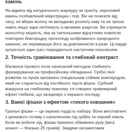
камінь
На відміну від натурального мармуру чи граніту, акриловий
камінь позбавлений мікротріщин і пор. Він не пожовтіє від
часу, не вбере вологу чи випадково розлиту каву та не трісне,
навіть якщо зари летітимуть із великим азартом. Ви отримуєте
монолітну міцність, яка за тактильними відчуттями повністю
повторює благородну прохолоду шліфованого природного
каменю, но перевершує його за довговічністю в рази. Ці нарди
купуються один раз і передаються наступним поколінням.
2. Точність гравіювання та глибокий контраст
Малюнок ігрового поля нанесений методом глибокого
фрезерування на професійному обладнанні. Срібні лінії
розмітки та лунок заповнені спеціальним стійким компаундом,
який не стирається від постійного тертя фішок. Срібний
візерунок на глибокому темному тлі створює тривимірний
ефект глибини, що зачаровує з першого погляду.
3. Важкі фішки з ефектом «тихого ковзання»
Гральні фішки — це окрема гордість набору. Вони виготовлені
з цинкового сплаву з напиленням під срібло та чорний нікель.
Коли ви робите хід, фішка приємно обважнює руку (вага
кожної — близько 25 грамів). Завдяки оксамитовим