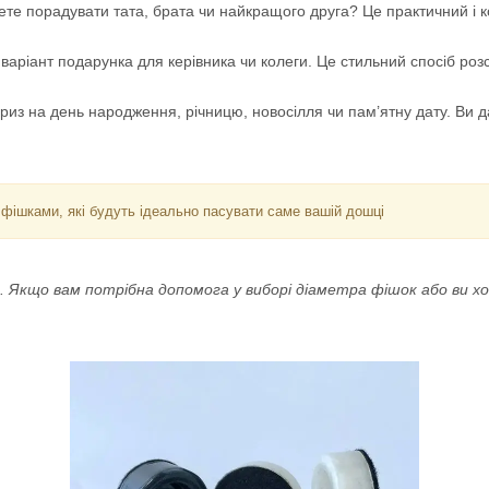
те порадувати тата, брата чи найкращого друга? Це практичний і ко
варіант подарунка для керівника чи колеги. Це стильний спосіб розс
 на день народження, річницю, новосілля чи пам’ятну дату. Ви дар
 фішками, які будуть ідеально пасувати саме вашій дошці
 Якщо вам потрібна допомога у виборі діаметра фішок або ви 