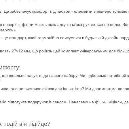
. Це забезпечує комфорт під час гри - елементи впевнено тримають
і поверхні, фішки мають підкладку та м’яко рухаються по полю. Вон
оверхонь
- це стандарт, який гармонійно вписується в будь-який дизайн нард.
влять 27×12 мм, що робить цей комплект універсальним для більшос
омфорту:
 що ідеально пасують до вашого набору. Ми підберемо потрібний к
и
ицю, але не вистачає фішок для інших ігор? Ми допоможемо доповн
або підготуйте подарунок із сенсом. Нанесемо на фішки ініціали, да
 подій він підійде?