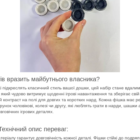
ів вразить майбутнього власника?
кі підкреслять класичний стиль вашої дошки, цей набір стане вдали
 який чудово витримує щоденні ігрові навантаження та зберігає свій
й контраст на полі для довгих та коротких нард. Кожна фішка має
нок чоловікові, колезі чи другу, які люблять грати в нарди, шашки 
вговічних ігрових деталях.
ехнічний опис переваг:
ріалу гарантує довговічність кожної деталі. Фішки стійкі до подряпи