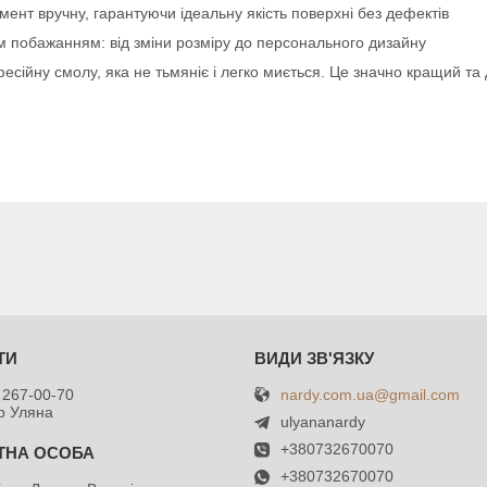
ент вручну, гарантуючи ідеальну якість поверхні без дефектів
побажанням: від зміни розміру до персонального дизайну
ійну смолу, яка не тьмяніє і легко миється. Це значно кращий та д
nardy.com.ua@gmail.com
 267-00-70
р Уляна
ulyananardy
+380732670070
+380732670070