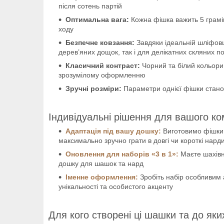
після сотень партій
Оптимальна вага:
Кожна фішка важить 5 грамів
ходу
Безпечне ковзання:
Завдяки ідеальній шліфовц
дерев’яних дощок, так і для делікатних скляних п
Класичний контраст:
Чорний та білий кольори 
зрозумілому оформленню
Зручні розміри:
Параметри однієї фішки стано
Індивідуальні рішення для вашого к
Адаптація під вашу дошку:
Виготовимо фішки,
максимально зручно грати в довгі чи короткі нард
Оновлення для наборів «3 в 1»:
Маєте шахівн
дошку для шашок та нард
Іменне оформлення:
Зробіть набір особливим 
унікальності та особистого акценту
Для кого створені ці шашки та до яких