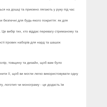
ся на дошці та приємно лягають у руку під час
и безпечні для будь-якого покриття: як для
 Це вибір тих, хто віддає перевагу стриманому та
ті ігрових наборів для нард та шашок
олір, товщину та дизайн, щоб вам було
ити її, щоб ви могли легко використовувати одну
ту, логотип чи монограму - це додасть їм