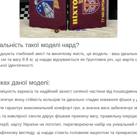
альність такої моделі нард?
оєднують глибокий зміст та виняткову якість, ця модель - ваш ідеаль
м та вагу 8.8 кг, ці нарди відчуваються як ґрунтовна річ, що варта
ної ідентичності.
ках даної моделі:
міцність каркаса та надійний захист скляної частини від пошкоджен
печує вічну стійкість кольорів та ідеально гладке ковзання фішок у
е гарантує максимальний комфорт гри, а значна вага забезпечує мон
 та ювелірної смоли дарує фішкам приємну вагу, правильну інерцію
герб, карту України чи логотип, перетворюючи набір на унікальний 
фічному вигляду, ці нарди стають головним акцентом та прикрасою і