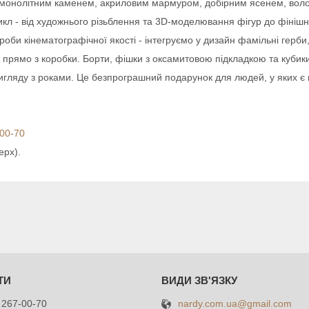
онолітним каменем, акриловим мармуром, добірним ясенем, волос
л - від художнього різьблення та 3D-моделювання фігур до фінішн
би кінематографічної якості - інтегруємо у дизайн фамільні герби,
ї прямо з коробки. Борти, фішки з оксамитовою підкладкою та кубик
гляду з роками. Це безпрограшний подарунок для людей, у яких є в
-00-70
ерх).
nardy.com.ua@gmail.com
 267-00-70