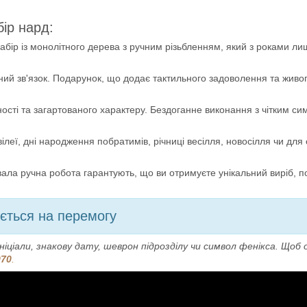
бір нард:
абір із монолітного дерева з ручним різьбленням, який з роками ли
ий зв'язок. Подарунок, що додає тактильного задоволення та живог
ті та загартованого характеру. Бездоганне виконання з чітким симв
леї, дні народження побратимів, річниці весілля, новосілля чи для
вала ручна робота гарантують, що ви отримуєте унікальний виріб, 
юється на перемогу
ніціали, знакову дату, шеврон підрозділу чи символ фенікса. Щ
070
.