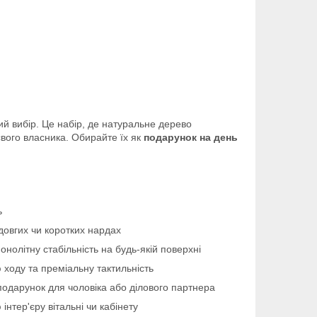
ний вибір. Це набір, де натуральне дерево
 свого власника. Обирайте їх як
подарунок на день
ь
 довгих чи коротких нардах
олітну стабільність на будь-якій поверхні
 ходу та преміальну тактильність
подарунок для чоловіка або ділового партнера
нтер'єру вітальні чи кабінету