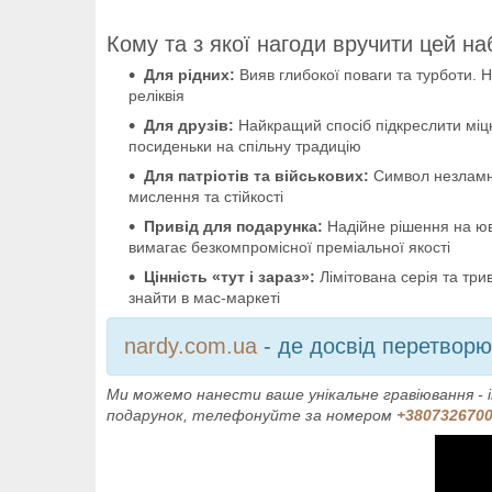
Кому та з якої нагоди вручити цей на
Для рідних:
Вияв глибокої поваги та турботи. Н
реліквія
Для друзів:
Найкращий спосіб підкреслити міцн
посиденьки на спільну традицію
Для патріотів та військових:
Символ незламнос
мислення та стійкості
Привід для подарунка:
Надійне рішення на юві
вимагає безкомпромісної преміальної якості
Цінність «тут і зараз»:
Лімітована серія та три
знайти в мас-маркеті
nardy.com.ua
- де досвід перетвор
Ми можемо нанести ваше унікальне гравіювання - і
подарунок, телефонуйте за номером
+380732670