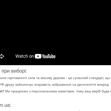
 при виборі:
ння гартованого скла та масиву дерева - це сучасний стандарт, що 
УФ-друку забезпечує яскравість зображення на десятиліття вперед
ня?
Ми працюємо з персональними макетами, тому ваш виріб буде є
m.ua: