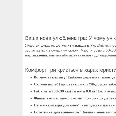
Ваша нова улюблена гра: У чому унік
Якщо ви шукаєте, де
купити нарди в Україні
, які п
зустрічається з сучасним склом. Маючи розмір 60х30 с
народження
, ювілей або як знак поваги до національ
Комфорт гри криється в характеристи
Корпус із масиву:
Відбірна деревина гарантує 
Скляне поле:
Гартоване скло з УФ-друком забез
Габарити (60х30 см) та вага 8.8 кг:
Велике пол
Фішки з епоксидної смоли:
Комбінація дерева
Персоналізація дизайну:
Інтегруємо у дизайн 
Естетична довершеність:
Завдяки кінематогра