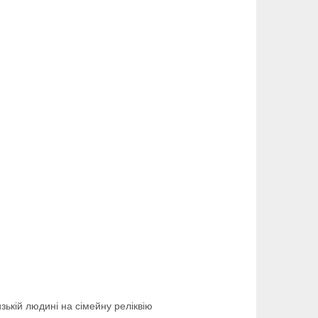
зькій людині на сімейну реліквію