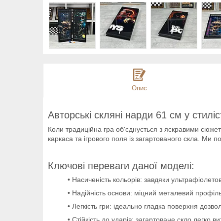
Опис
Авторські скляні нарди 61 см у стиліс
Коли традиційна гра об'єднується з яскравими сюжет
каркаса та ігрового поля із загартованого скла. Ми 
Ключові переваги даної моделі:
• Насиченість кольорів: завдяки ультрафіолето
• Надійність основи: міцний металевий профіл
• Легкість гри: ідеально гладка поверхня дозв
• Стійкість до ударів: загартоване скло легко 