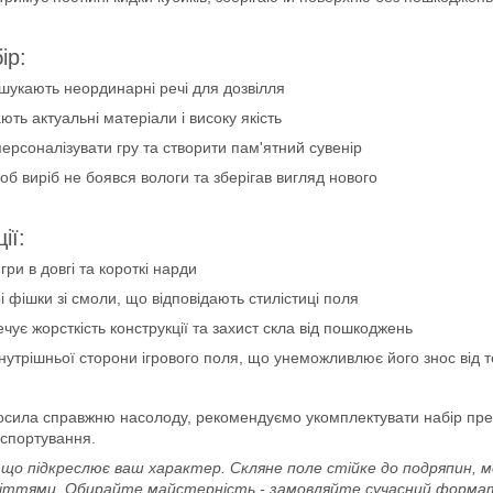
ір:
 шукають неординарні речі для дозвілля
ють актуальні матеріали і високу якість
ерсоналізувати гру та створити пам'ятний сувенір
б виріб не боявся вологи та зберігав вигляд нового
ії:
ри в довгі та короткі нарди
і фішки зі смоли, що відповідають стилістиці поля
чує жорсткість конструкції та захист скла від пошкоджень
утрішньої сторони ігрового поля, що унеможливлює його знос від 
носила справжню насолоду, рекомендуємо укомплектувати набір п
нспортування.
р, що підкреслює ваш характер. Скляне поле стійке до подряпин, 
іттями. Обирайте майстерність - замовляйте сучасний формат