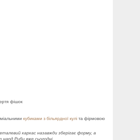
тертя фішок
реміальними
кубиками з більярдної кулі
та фірмовою
металевий каркас назавжди зберігає форму, а
 нард Риби вже сьогодні