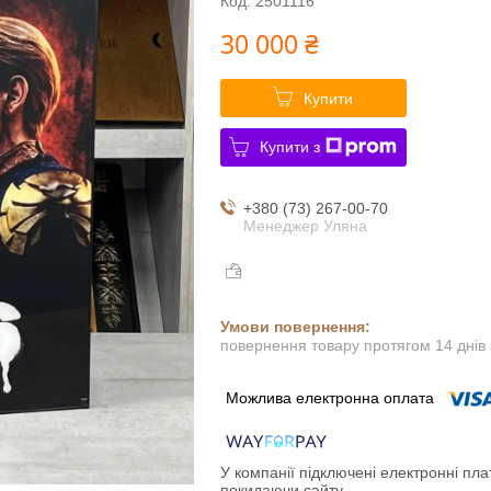
Код:
2501116
30 000 ₴
Купити
Купити з
+380 (73) 267-00-70
Менеджер Уляна
повернення товару протягом 14 днів
У компанії підключені електронні пла
покидаючи сайту.