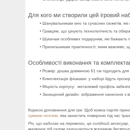
Для кого ми створили цей ігровий наб
• Шанувальникам кіно та сучасних сюжетів, які
• Гравцям, що цінують технологічність та обира
• Шукачам особливих подарунків, які бажають п
• Прихильникам практичності, яким важливо, що
Особливості виконання та комплектац
• Розмір: дошка довжиною 61 см підходить для г
• Комплектація фішками: у наборі йдуть прозор
• Міцність корпусу: металевий профіль забезпе
• Захищений дизайн: зображення нанесене з вн
Корисні доповнення для гри: Щоб кожна партія при
сумкою-чохлом,
яка захистить поверхню під час тра
Річ, що надихає на перемоги, це солідний аксесуа
малюнок під склом залишається яскравим десятил