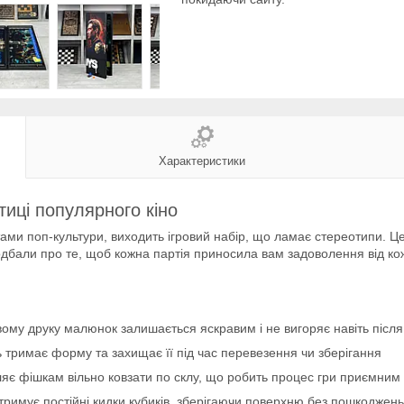
Характеристики
тиці популярного кіно
ами поп-культури, виходить ігровий набір, що ламає стереотипи. Це
подбали про те, щоб кожна партія приносила вам задоволення від кож
вому друку малюнок залишається яскравим і не вигоряє навіть після
ь тримає форму та захищає її під час перевезення чи зберігання
оляє фішкам вільно ковзати по склу, що робить процес гри приємним
витримує постійні кидки кубиків, зберігаючи поверхню без пошкоджень