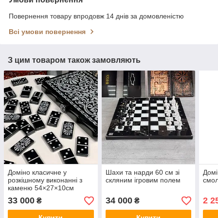
Повернення товару впродовж 14 днів за домовленістю
Всі умови повернення
З цим товаром також замовляють
Доміно класичне у
Шахи та нарди 60 см зі
Домі
розкішному виконанні з
скляним ігровим полем
смол
каменю 54×27×10см
33 000
34 000
2 2
₴
₴
Купити
Купити