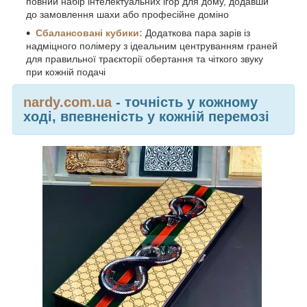
повний набір інтелектуальних ігор для дому, додавши
до замовлення шахи або професійне доміно
Сбалансовані кубики:
Додаткова пара зарів із
надміцного полімеру з ідеальним центруванням граней
для правильної траєкторії обертання та чіткого звуку
при кожній подачі
nardy.com.ua
- точність у кожному
ході, впевненість у кожній перемозі