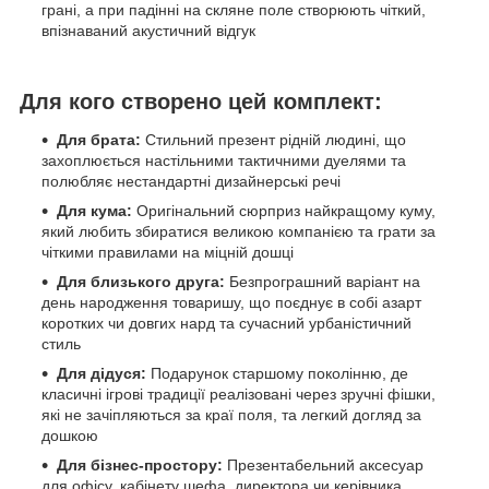
грані, а при падінні на скляне поле створюють чіткий,
впізнаваний акустичний відгук
Для кого створено цей комплект:
Для брата:
Стильний презент рідній людині, що
захоплюється настільними тактичними дуелями та
полюбляє нестандартні дизайнерські речі
Для кума:
Оригінальний сюрприз найкращому куму,
який любить збиратися великою компанією та грати за
чіткими правилами на міцній дошці
Для близького друга:
Безпрограшний варіант на
день народження товаришу, що поєднує в собі азарт
коротких чи довгих нард та сучасний урбаністичний
стиль
Для дідуся:
Подарунок старшому поколінню, де
класичні ігрові традиції реалізовані через зручні фішки,
які не зачіпляються за краї поля, та легкий догляд за
дошкою
Для бізнес-простору:
Презентабельний аксесуар
для офісу, кабінету шефа, директора чи керівника