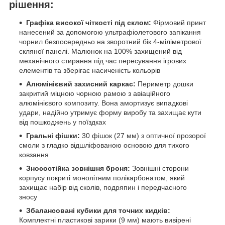
рішення:
Графіка високої чіткості під склом:
Фірмовий принт
нанесений за допомогою ультрафіолетового запікання
чорнил безпосередньо на зворотний бік 4-міліметрової
скляної панелі. Малюнок на 100% захищений від
механічного стирання під час пересування ігрових
елементів та зберігає насиченість кольорів
Алюмінієвий захисний каркас:
Периметр дошки
закритий міцною чорною рамою з авіаційного
алюмінієвого композиту. Вона амортизує випадкові
удари, надійно утримує форму виробу та захищає кути
від пошкоджень у поїздках
Гральні фішки:
30 фішок (27 мм) з оптичної прозорої
смоли з гладко відшліфованою основою для тихого
ковзання
Зносостійка зовнішня броня:
Зовнішні сторони
корпусу покриті монолітним полікарбонатом, який
захищає набір від сколів, подряпин і передчасного
зносу
Збалансовані кубики для точних кидків:
Комплектні пластикові зарики (9 мм) мають вивірені