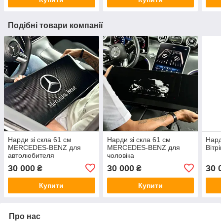
Подібні товари компанії
Нарди зі скла 61 см
Нарди зі скла 61 см
Нард
MERCEDES-BENZ для
MERCEDES-BENZ для
Вітр
автолюбителя
чоловіка
30 000
30 000
30 
₴
₴
Купити
Купити
Про нас