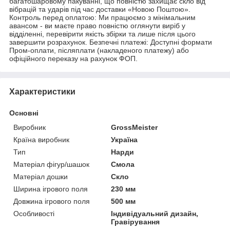
багатошаровому пакуванні, що повністю захищає скло від
вібрацій та ударів під час доставки «Новою Поштою».
Контроль перед оплатою: Ми працюємо з мінімальним
авансом - ви маєте право повністю оглянути виріб у
відділенні, перевірити якість збірки та лише після цього
завершити розрахунок. Безпечні платежі: Доступні формати
Пром-оплати, післяплати (накладеного платежу) або
офіційного переказу на рахунок ФОП.
Характеристики
Основні
Виробник
GrossMeister
Країна виробник
Україна
Тип
Нарди
Матеріал фігур/шашок
Смола
Матеріал дошки
Скло
Ширина ігрового поля
230 мм
Довжина ігрового поля
500 мм
Особливості
Індивідуальний дизайн,
Гравірування