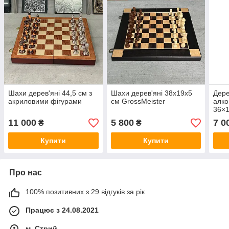
Шахи дерев'яні 44,5 см з
Шахи дерев'яні 38х19х5
Дере
акриловими фігурами
см GrossMeister
алко
36×1
11 000
5 800
7 0
₴
₴
Купити
Купити
Про нас
100% позитивних з 29 відгуків за рік
Працює з 24.08.2021
м. Стрий