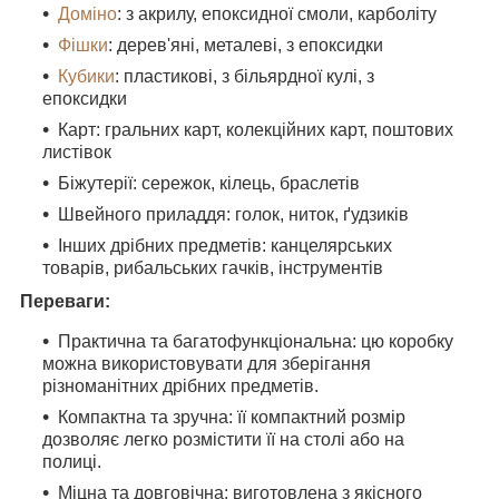
Доміно
: з акрилу, епоксидної смоли, карболіту
Фішки
:
дерев'яні, металеві, з епоксидки
Кубики
:
пластикові, з більярдної кулі, з
епоксидки
Карт: гральних карт, колекційних карт, поштових
листівок
Біжутерії: сережок, кілець, браслетів
Швейного приладдя: голок, ниток, ґудзиків
Інших дрібних предметів: канцелярських
товарів, рибальських гачків, інструментів
Переваги:
Практична та багатофункціональна: цю коробку
можна використовувати для зберігання
різноманітних дрібних предметів.
Компактна та зручна: її компактний розмір
дозволяє легко розмістити її на столі або на
полиці.
Міцна та довговічна: виготовлена з якісного