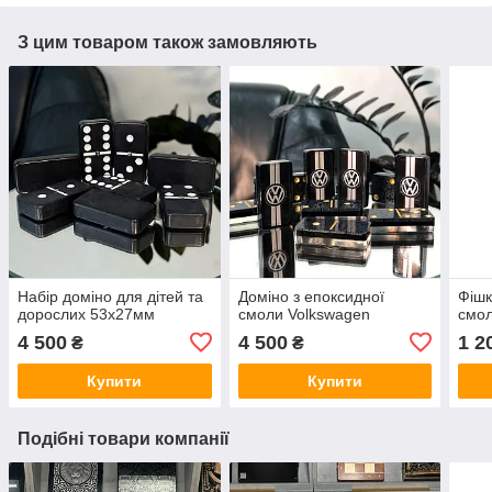
З цим товаром також замовляють
Набір доміно для дітей та
Доміно з епоксидної
Фішк
дорослих 53х27мм
смоли Volkswagen
смол
4 500
4 500
1 2
₴
₴
Купити
Купити
Подібні товари компанії