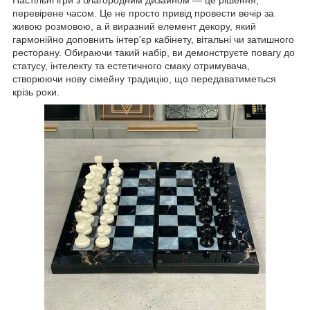
Настільні ігри з благородним дизайном — це рішення,
перевірене часом. Це не просто привід провести вечір за
живою розмовою, а й виразний елемент декору, який
гармонійно доповнить інтер'єр кабінету, вітальні чи затишного
ресторану. Обираючи такий набір, ви демонструєте повагу до
статусу, інтелекту та естетичного смаку отримувача,
створюючи нову сімейну традицію, що передаватиметься
крізь роки.