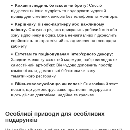
Коханій людині, батькові чи брату:
Спосіб
підкреслити їхню мудрість та подарувати чудовий
привід для сімейних вечорів без телефонів та моніторів.
Керівнику, бізнес-партнеру або важливому
клієнту:
Статусна річ, яка прикрасить робочий стіл або
зону відпочинку в офісі. Вона ненав'язливо підкреслить
серйозність та стратегічний склад мислення господаря
кабінету.
Естетам та поціновувачам інтер'єрного декору:
Завдяки малюнку «золотий мармур», набір виглядає як
самостійний арт-об'єкт. Він чудово доповнить простір
камінної зали, домашньої бібліотеки чи залу
тематичного ресторану.
Військовослужбовцю чи колезі:
Символічний жест
поваги, що демонструє ваше прагнення подарувати
щось дійсно довговічне, надійне та красиве.
Особливі приводи для особливих
подарунків