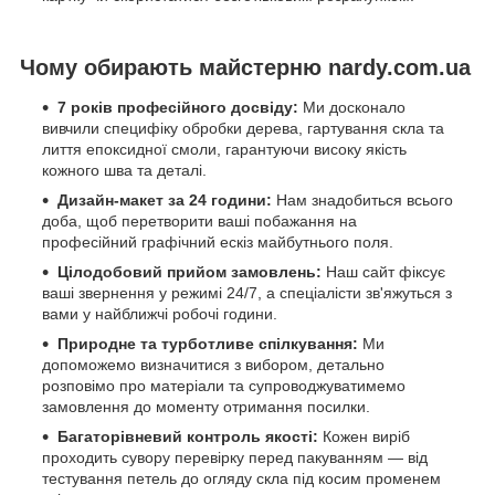
Чому обирають майстерню nardy.com.ua
7 років професійного досвіду:
Ми досконало
вивчили специфіку обробки дерева, гартування скла та
лиття епоксидної смоли, гарантуючи високу якість
кожного шва та деталі.
Дизайн-макет за 24 години:
Нам знадобиться всього
доба, щоб перетворити ваші побажання на
професійний графічний ескіз майбутнього поля.
Цілодобовий прийом замовлень:
Наш сайт фіксує
ваші звернення у режимі 24/7, а спеціалісти зв'яжуться з
вами у найближчі робочі години.
Природне та турботливе спілкування:
Ми
допоможемо визначитися з вибором, детально
розповімо про матеріали та супроводжуватимемо
замовлення до моменту отримання посилки.
Багаторівневий контроль якості:
Кожен виріб
проходить сувору перевірку перед пакуванням — від
тестування петель до огляду скла під косим променем