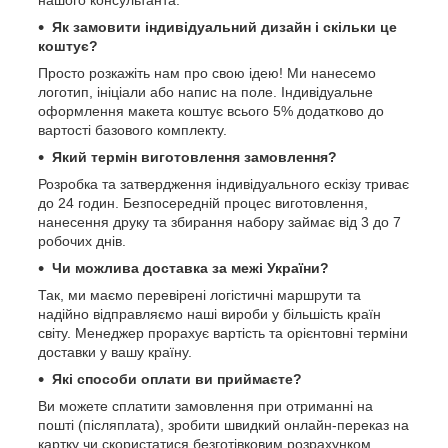
нашого консультанта.
Як замовити індивідуальний дизайн і скільки це
коштує?
Просто розкажіть нам про свою ідею! Ми нанесемо
логотип, ініціали або напис на поле. Індивідуальне
оформлення макета коштує всього 5% додатково до
вартості базового комплекту.
Який термін виготовлення замовлення?
Розробка та затвердження індивідуального ескізу триває
до 24 годин. Безпосередній процес виготовлення,
нанесення друку та збирання набору займає від 3 до 7
робочих днів.
Чи можлива доставка за межі України?
Так, ми маємо перевірені логістичні маршрути та
надійно відправляємо наші вироби у більшість країн
світу. Менеджер прорахує вартість та орієнтовні терміни
доставки у вашу країну.
Які способи оплати ви приймаєте?
Ви можете сплатити замовлення при отриманні на
пошті (післяплата), зробити швидкий онлайн-переказ на
картку чи скористатися безготівковим розрахунком.