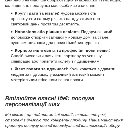
Цей набір найчастіше обирають для знакових життєвих подій,
коли цінність подарунка має особливе значення:
Круглі дати та ювілеї:
Чудова можливість
презентувати вагому річ, яка нагадуватиме про
святковий день протягом десятиліть.
Новосілля або річниця весілля:
Подарунок, який
допоможе створити затишок у новому домі та стане
чудовим початком для нових сімейних турнірів.
Корпоративні свята та професійні досягнення:
Спосіб висловити вдячність партнеру за успішну
співпрацю або привітати колегу з підвищенням.
Жест поваги та вдячності:
Коли хочеться віддячити
людині за підтримку у важливий життєвий момент
матеріальним втіленням вашої поваги.
Втілюйте власні ідеї: послуга
персоналізації шах
Ми віримо, що найприємніші емоції викликають речі,
створені з думкою про конкретну людину. Наша майстерня
пропонує послугу повної індивідуальної кастомізації набору.