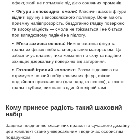
ефект, який не потьмяніє під дією сонячних променів.
Фігури з епоксидної смоли:
Класичні шахові фігури
відлиті вручну з високоякісного полімеру. Вони мають
приємну напівпрозорість, бездоганно гладку поверхню
та високу міцність — смола не тріскається і не б'ється
при випадковому падінні на підлогу.
М'яка захисна основа:
Нижня частина фігур та
гральних фішок підбита спеціальним матеріалом. Це
забезпечує плавне, тихе ковзання по склу та надійно
захищає дзеркальну поверхню від затирання.
Готовий ігровий комплект:
Разом із дошкою ви
отримуєте повний набір класичних фігур, фішки
подвійного призначення (для нард та шашок), а також
гральні кубики, виконані в єдиній колірній гамі.
Кому принесе радість такий шаховий
набір
Завдяки поєднанню класичних правил та сучасного дизайну,
цей комплект стане універсальним і водночас особистим
подарунком: