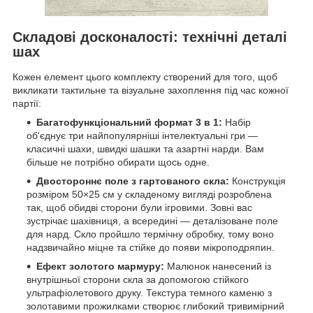
Складові досконалості: технічні деталі
шах
Кожен елемент цього комплекту створений для того, щоб
викликати тактильне та візуальне захоплення під час кожної
партії:
Багатофункціональний формат 3 в 1:
Набір
об'єднує три найпопулярніші інтелектуальні гри —
класичні шахи, швидкі шашки та азартні нарди. Вам
більше не потрібно обирати щось одне.
Двостороннє поле з гартованого скла:
Конструкція
розміром 50×25 см у складеному вигляді розроблена
так, щоб обидві сторони були ігровими. Зовні вас
зустрічає шахівниця, а всередині — деталізоване поле
для нард. Скло пройшло термічну обробку, тому воно
надзвичайно міцне та стійке до появи мікроподряпин.
Ефект золотого мармуру:
Малюнок нанесений із
внутрішньої сторони скла за допомогою стійкого
ультрафіолетового друку. Текстура темного каменю з
золотавими прожилками створює глибокий тривимірний