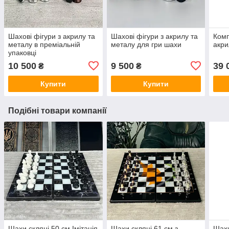
Шахові фігури з акрилу та
Шахові фігури з акрилу та
Комп
металу в преміальній
металу для гри шахи
акри
упаковці
10 500
9 500
39 
₴
₴
Купити
Купити
Подібні товари компанії
Шахи скляні 50 см Імітація
Шахи скляні 61 см з
Шахи